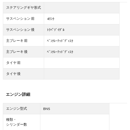
ステアリングギヤ形式
サスペンション 前
4ﾘﾝｸ
サスペンション 後
ﾄﾗﾍﾟｿﾞｲﾀﾞﾙ
主ブレーキ 前
ﾍﾞﾝﾁﾚｰﾃｯﾄﾞﾃﾞｨｽｸ
主ブレーキ 後
ﾍﾞﾝﾁﾚｰﾃｯﾄﾞﾃﾞｨｽｸ
タイヤ 前
タイヤ 後
エンジン詳細
エンジン型式
BNS
種類・
シリンダー数