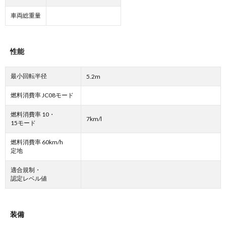
車両総重量
性能
最小回転半径
5.2m
燃料消費率 JC08モード
燃料消費率 10・
7km/l
15モード
燃料消費率 60km/h
定地
適合規制・
認定レベル値
装備