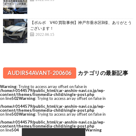
【ボルボ V40 買取事例】神戸市垂水区B様、ありがとう
ございます！
2022.06.15
AUDIRS4AVANT-200606
カテゴリの最新記事
Warning
: Trying to access array offset on false in
/home/r0144579/public_html/car-anshin-navi.co.jp/wp-
content/themes/lionmedia-child/single-post.php
on line
502
Warning
: Trying to access array offset on false in
/home/r0144579/public_html/car-anshin-navi.co.jp/wp-
content/themes/lionmedia-child/single-post.php
on line
503
Warning
: Trying to access array offset on false in
/home/r0144579/public_html/car-anshin-navi.co.jp/wp-
content/themes/lionmedia-child/single-post.php
on line
504
Warning