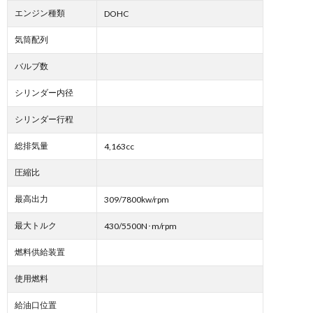
エンジン種類
DOHC
気筒配列
バルブ数
シリンダー内径
シリンダー行程
総排気量
4,163cc
圧縮比
最高出力
309/7800kw/rpm
最大トルク
430/5500N･m/rpm
燃料供給装置
使用燃料
給油口位置