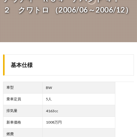
２ クワトロ （2006/06～2006/12）
基本仕様
車型
BW
乗車定員
5人
排気量
4163cc
新車価格
1008万円
燃費