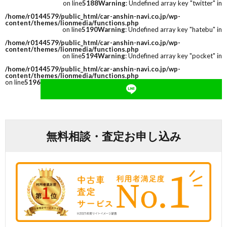
on line
5188
Warning
: Undefined array key "twitter" in
/home/r0144579/public_html/car-anshin-navi.co.jp/wp-
content/themes/lionmedia/functions.php
on line
5190
Warning
: Undefined array key "hatebu" in
/home/r0144579/public_html/car-anshin-navi.co.jp/wp-
content/themes/lionmedia/functions.php
on line
5194
Warning
: Undefined array key "pocket" in
/home/r0144579/public_html/car-anshin-navi.co.jp/wp-
content/themes/lionmedia/functions.php
on line
5196
無料相談・査定お申し込み