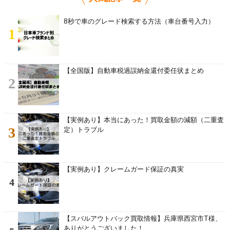
8秒で車のグレード検索する方法（車台番号入力）
1
【全国版】自動車税過誤納金還付委任状まとめ
2
【実例あり】本当にあった！買取金額の減額（二重査
3
定）トラブル
【実例あり】クレームガード保証の真実
4
【スバルアウトバック買取情報】兵庫県西宮市T様、
ありがとうございました！