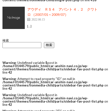
content/themes/lionmedia-child/single-post.php
on line
416
アウディ ＲＳ４ アバント ４．２ クワト
ロ （2007/01～2009/07）
2022.06.15
[…]
検索
検索
Warning
: Undefined variable $post in
/home/r0144579/public_html/car-anshin-navi.co.jp/wp-
content/themes/lionmedia-child/parts/sidebar-fav-post-list.php
on
line
42
Warning
: Attempt to read property "ID" on null in
/home/r0144579/public_html/car-anshin-navi.co.jp/wp-
content/themes/lionmedia-child/parts/sidebar-fav-post-list.php
on
line
42
Warning
: Undefined variable $post in
/home/r0144579/public_html/car-anshin-navi.co.jp/wp-
content/themes/lionmedia-child/parts/sidebar-fav-post-list.php
on
line
42