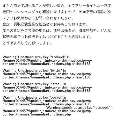
またご自身で調べることが難しい場合、全てフリーダイヤル一本で
専門のコンシェルジュが相談に乗りますので、画面下部の電話ボタ
ンよりお気兼ねなくお問い合わせください。
査定・買取経験豊富な担当者がお待ちしております。
愛車の査定をご希望の場合は、無料出張査定、引取料無料、どんな
状態の車でもお値段必ずおつけすることを約束します。
どうぞよろしくお願いします。
Warning
: Undefined array key "facebook" in
/home/r0144579/public_html/car-anshin-navi.co.jp/wp-
content/themes/lionmedia/functions.php
on line
5185
Warning
: Undefined array key "twitter" in
/home/r0144579/public_html/car-anshin-navi.co.jp/wp-
content/themes/lionmedia/functions.php
on line
5185
Warning
: Undefined array key "hatebu" in
/home/r0144579/public_html/car-anshin-navi.co.jp/wp-
content/themes/lionmedia/functions.php
on line
5185
Warning
: Undefined array key "pocket" in
/home/r0144579/public_html/car-anshin-navi.co.jp/wp-
content/themes/lionmedia/functions.php
on line
5185
Warning
: Undefined array key "facebook" in
/home/r0144579/public_html/car-anshin-navi.co.jp/wp-
content/themes/lionmedia/functions.php