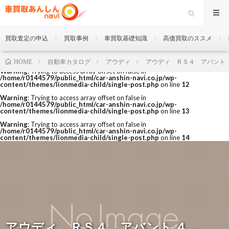
買取査定の申込
買取事例
車買取基礎知識
高価買取のススメ
自動車カタログ
アウディ
アウディ ＲＳ４ アバント
HOME
Warning
: Trying to access array offset on false in
/home/r0144579/public_html/car-anshin-navi.co.jp/wp-
content/themes/lionmedia-child/single-post.php
on line
12
Warning
: Trying to access array offset on false in
/home/r0144579/public_html/car-anshin-navi.co.jp/wp-
content/themes/lionmedia-child/single-post.php
on line
13
Warning
: Trying to access array offset on false in
/home/r0144579/public_html/car-anshin-navi.co.jp/wp-
content/themes/lionmedia-child/single-post.php
on line
14
アウディ ＲＳ４ アバント ４．