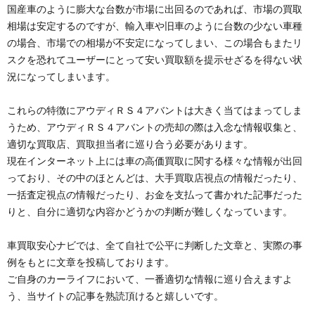
国産車のように膨大な台数が市場に出回るのであれば、市場の買取
相場は安定するのですが、輸入車や旧車のように台数の少ない車種
の場合、市場での相場が不安定になってしまい、この場合もまたリ
スクを恐れてユーザーにとって安い買取額を提示せざるを得ない状
況になってしまいます。
これらの特徴にアウディＲＳ４アバントは大きく当てはまってしま
うため、アウディＲＳ４アバントの売却の際は入念な情報収集と、
適切な買取店、買取担当者に巡り合う必要があります。
現在インターネット上には車の高価買取に関する様々な情報が出回
っており、その中のほとんどは、大手買取店視点の情報だったり、
一括査定視点の情報だったり、お金を支払って書かれた記事だった
りと、自分に適切な内容かどうかの判断が難しくなっています。
車買取安心ナビでは、全て自社で公平に判断した文章と、実際の事
例をもとに文章を投稿しております。
ご自身のカーライフにおいて、一番適切な情報に巡り合えますよ
う、当サイトの記事を熟読頂けると嬉しいです。