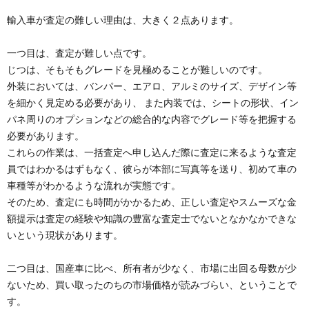
輸入車が査定の難しい理由は、大きく２点あります。
一つ目は、査定が難しい点です。
じつは、そもそもグレードを見極めることが難しいのです。
外装においては、バンパー、エアロ、アルミのサイズ、デザイン等
を細かく見定める必要があり、 また内装では、シートの形状、イン
パネ周りのオプションなどの総合的な内容でグレード等を把握する
必要があります。
これらの作業は、一括査定へ申し込んだ際に査定に来るような査定
員ではわかるはずもなく、彼らが本部に写真等を送り、初めて車の
車種等がわかるような流れが実態です。
そのため、査定にも時間がかかるため、正しい査定やスムーズな金
額提示は査定の経験や知識の豊富な査定士でないとなかなかできな
いという現状があります。
二つ目は、国産車に比べ、所有者が少なく、市場に出回る母数が少
ないため、買い取ったのちの市場価格が読みづらい、ということで
す。