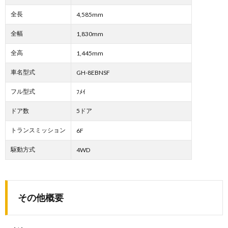
全長
4,585mm
全幅
1,830mm
全高
1,445mm
車名型式
GH-8EBNSF
フル型式
ﾌﾒｲ
ドア数
5ドア
トランスミッション
6F
駆動方式
4WD
その他概要