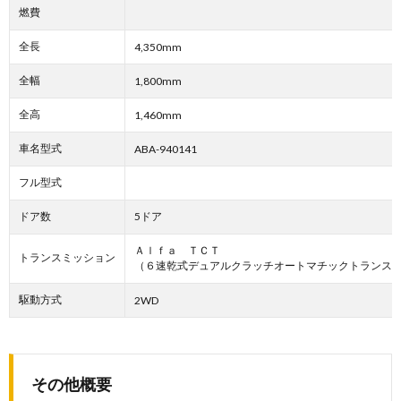
燃費
全長
4,350mm
全幅
1,800mm
全高
1,460mm
車名型式
ABA-940141
フル型式
ドア数
5ドア
Ａｌｆａ ＴＣＴ
トランスミッション
（６速乾式デュアルクラッチオートマチックトランス
駆動方式
2WD
その他概要