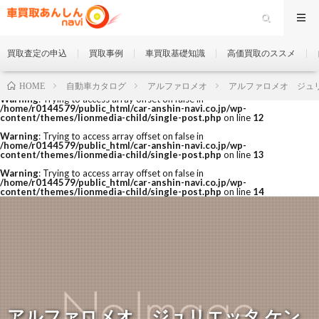
買取査定の申込
買取事例
車買取基礎知識
高価買取のススメ
自動車カタログ
アルファロメオ
アルファロメオ ジュ
HOME
Warning
: Trying to access array offset on false in
/home/r0144579/public_html/car-anshin-navi.co.jp/wp-
content/themes/lionmedia-child/single-post.php
on line
12
Warning
: Trying to access array offset on false in
/home/r0144579/public_html/car-anshin-navi.co.jp/wp-
content/themes/lionmedia-child/single-post.php
on line
13
Warning
: Trying to access array offset on false in
/home/r0144579/public_html/car-anshin-navi.co.jp/wp-
content/themes/lionmedia-child/single-post.php
on line
14
アルファロメオ ジュリエッタ ケン