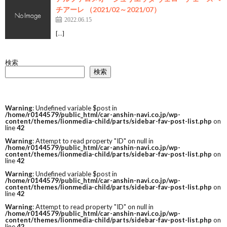
チアーレ （2021/02～2021/07）
2022.06.15
[…]
検索
検索
Warning
: Undefined variable $post in
/home/r0144579/public_html/car-anshin-navi.co.jp/wp-
content/themes/lionmedia-child/parts/sidebar-fav-post-list.php
on
line
42
Warning
: Attempt to read property "ID" on null in
/home/r0144579/public_html/car-anshin-navi.co.jp/wp-
content/themes/lionmedia-child/parts/sidebar-fav-post-list.php
on
line
42
Warning
: Undefined variable $post in
/home/r0144579/public_html/car-anshin-navi.co.jp/wp-
content/themes/lionmedia-child/parts/sidebar-fav-post-list.php
on
line
42
Warning
: Attempt to read property "ID" on null in
/home/r0144579/public_html/car-anshin-navi.co.jp/wp-
content/themes/lionmedia-child/parts/sidebar-fav-post-list.php
on
line
42