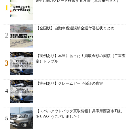
8秒で車のグレード検索する方法（車台番号入力）
1
【全国版】自動車税過誤納金還付委任状まとめ
2
【実例あり】本当にあった！買取金額の減額（二重査
3
定）トラブル
【実例あり】クレームガード保証の真実
4
【スバルアウトバック買取情報】兵庫県西宮市T様、
ありがとうございました！
5