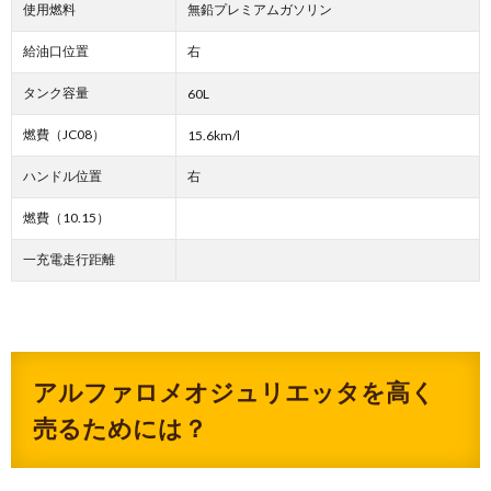
使用燃料
無鉛プレミアムガソリン
給油口位置
右
タンク容量
60L
燃費（JC08）
15.6km/l
ハンドル位置
右
燃費（10.15）
一充電走行距離
アルファロメオジュリエッタを高く
売るためには？