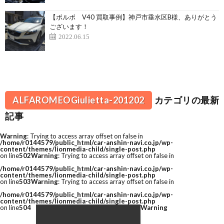
【ボルボ V40 買取事例】神戸市垂水区B様、ありがとう
ございます！
2022.06.15
ALFAROMEOGiulietta-201202
カテゴリの最新
記事
Warning
: Trying to access array offset on false in
/home/r0144579/public_html/car-anshin-navi.co.jp/wp-
content/themes/lionmedia-child/single-post.php
on line
502
Warning
: Trying to access array offset on false in
/home/r0144579/public_html/car-anshin-navi.co.jp/wp-
content/themes/lionmedia-child/single-post.php
on line
503
Warning
: Trying to access array offset on false in
/home/r0144579/public_html/car-anshin-navi.co.jp/wp-
content/themes/lionmedia-child/single-post.php
on line
504
Warning