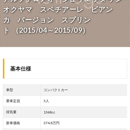
オクヤマ スペチアーレ ビアン
カ バージョン スプリン
ト （2015/04～2015/09）
基本仕様
車型
コンパクトカー
乗車定員
5人
排気量
1368cc
新車価格
374.8万円