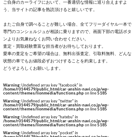
ご自身のカーライフにおいて、一番適切な情報に巡り合えますよ
う、当サイトの記事を熟読頂けると嬉しいです。
またご自身で調べることが難しい場合、全てフリーダイヤル一本で
専門のコンシェルジュが相談に乗りますので、画面下部の電話ボタ
ンよりお気兼ねなくお問い合わせください。
査定・買取経験豊富な担当者がお待ちしております。
愛車の査定をご希望の場合は、無料出張査定、引取料無料、どんな
状態の車でもお値段必ずおつけすることを約束します。
どうぞよろしくお願いします。
Warning
: Undefined array key "facebook" in
/home/r0144579/public_html/car-anshin-navi.co.jp/wp-
content/themes/lionmedia/functions.php
on line
5185
Warning
: Undefined array key "twitter" in
/home/r0144579/public_html/car-anshin-navi.co.jp/wp-
content/themes/lionmedia/functions.php
on line
5185
Warning
: Undefined array key "hatebu" in
/home/r0144579/public_html/car-anshin-navi.co.jp/wp-
content/themes/lionmedia/functions.php
on line
5185
Warning
: Undefined array key "pocket" in
/home/r0144579/public_html/car-anshin-navi.co.jp/wp-