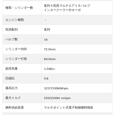
直列４気筒マルチエア１６バルブ
種類・シリンダー数
インタークーラー付ターボ
エンジン種類
－
気筒配列
直列
バルブ数
16
シリンダー内径
72.0mm
シリンダー行程
84.0mm
総排気量
1,368cc
圧縮比
9.8
最高出力
125/5500kW/rpm
最大トルク
250/2500N･m/rpm
燃料供給装置
マルチポイント式電子制御燃料噴射