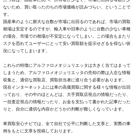
ないため、買い取ったのちの市場価格が読みづらい、ということで
す。
国産車のように膨大な台数が市場に出回るのであれば、市場の買取
相場は安定するのですが、輸入車や旧車のように台数の少ない車種
の場合、市場での相場が不安定になってしまい、この場合もまたリ
スクを恐れてユーザーにとって安い買取額を提示せざるを得ない状
況になってしまいます。
これらの特徴にアルファロメオジュリエッタは大きく当てはまって
しまうため、アルファロメオジュリエッタの売却の際は入念な情報
収集と、適切な買取店、買取担当者に巡り合う必要があります。
現在インターネット上には車の高価買取に関する様々な情報が出回
っており、その中のほとんどは、大手買取店視点の情報だったり、
一括査定視点の情報だったり、お金を支払って書かれた記事だった
りと、自分に適切な内容かどうかの判断が難しくなっています。
車買取安心ナビでは、全て自社で公平に判断した文章と、実際の事
例をもとに文章を投稿しております。