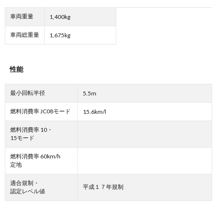
車両重量
1,400kg
車両総重量
1,675kg
性能
最小回転半径
5.5m
燃料消費率 JC08モード
15.6km/l
燃料消費率 10・
15モード
燃料消費率 60km/h
定地
適合規制・
平成１７年規制
認定レベル値