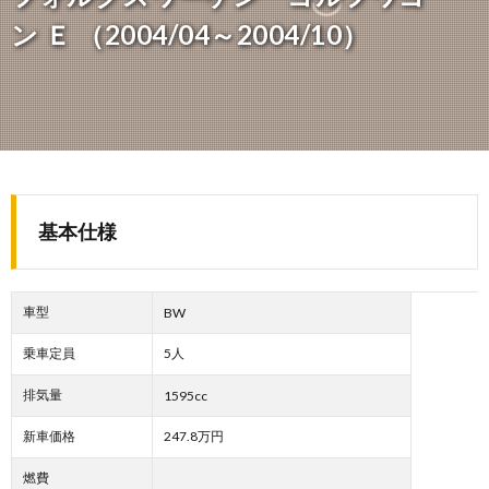
ン Ｅ （2004/04～2004/10）
基本仕様
車型
BW
乗車定員
5人
排気量
1595cc
新車価格
247.8万円
燃費