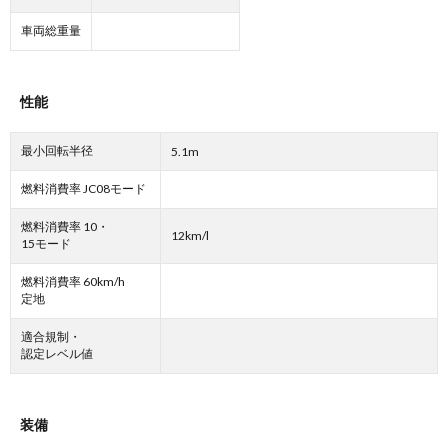
車両総重量
性能
最小回転半径
5.1m
燃料消費率 JC08モード
燃料消費率 10・
12km/l
15モード
燃料消費率 60km/h
定地
適合規制・
認定レベル値
装備