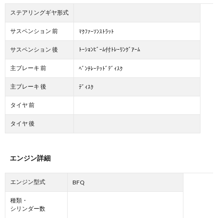
ステアリングギヤ形式
サスペンション 前
ﾏｸﾌｧｰｿﾝｽﾄﾗｯﾄ
サスペンション 後
ﾄｰｼｮﾝﾋﾞｰﾑ付ﾄﾚｰﾘﾝｸﾞｱｰﾑ
主ブレーキ 前
ﾍﾞﾝﾁﾚｰﾃｯﾄﾞﾃﾞｨｽｸ
主ブレーキ 後
ﾃﾞｨｽｸ
タイヤ 前
タイヤ 後
エンジン詳細
エンジン型式
BFQ
種類・
シリンダー数