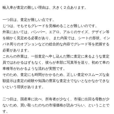
輸入車が査定の難しい理由は、大きく２点あります。
一つ目は、査定が難しい点です。
じつは、そもそもグレードを見極めることが難しいのです。
外装においては、バンパー、エアロ、アルミのサイズ、デザイン等
を細かく見定める必要があり、 また内装では、シートの形状、イン
パネ周りのオプションなどの総合的な内容でグレード等を把握する
必要があります。
これらの作業は、一括査定へ申し込んだ際に査定に来るような査定
員ではわかるはずもなく、彼らが本部に写真等を送り、初めて車の
車種等がわかるような流れが実態です。
そのため、査定にも時間がかかるため、正しい査定やスムーズな金
額提示は査定の経験や知識の豊富な査定士でないとなかなかできな
いという現状があります。
二つ目は、国産車に比べ、所有者が少なく、市場に出回る母数が少
ないため、買い取ったのちの市場価格が読みづらい、ということで
す。