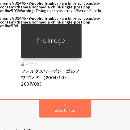
/home/r0144579/public_html/car-anshin-navi.co.jp/wp-
content/themes/lionmedia-child/single-post.php
on line
503
Warning
: Trying to access array offset on false in
/home/r0144579/public_html/car-anshin-navi.co.jp/wp-
content/themes/lionmedia-child/single-post.php
on line
504
2022.06.15
フォルクスワーゲン ゴルフ
ワゴン Ｅ （2004/10～
2007/08）
Back to Top