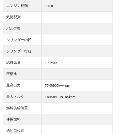
エンジン種類
SOHC
気筒配列
バルブ数
シリンダー内径
シリンダー行程
総排気量
1,595cc
圧縮比
最高出力
75/5600kw/rpm
最大トルク
148/3800N･m/rpm
燃料供給装置
使用燃料
給油口位置