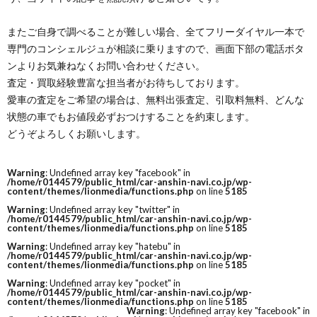
またご自身で調べることが難しい場合、全てフリーダイヤル一本で
専門のコンシェルジュが相談に乗りますので、画面下部の電話ボタ
ンよりお気兼ねなくお問い合わせください。
査定・買取経験豊富な担当者がお待ちしております。
愛車の査定をご希望の場合は、無料出張査定、引取料無料、どんな
状態の車でもお値段必ずおつけすることを約束します。
どうぞよろしくお願いします。
Warning
: Undefined array key "facebook" in
/home/r0144579/public_html/car-anshin-navi.co.jp/wp-
content/themes/lionmedia/functions.php
on line
5185
Warning
: Undefined array key "twitter" in
/home/r0144579/public_html/car-anshin-navi.co.jp/wp-
content/themes/lionmedia/functions.php
on line
5185
Warning
: Undefined array key "hatebu" in
/home/r0144579/public_html/car-anshin-navi.co.jp/wp-
content/themes/lionmedia/functions.php
on line
5185
Warning
: Undefined array key "pocket" in
/home/r0144579/public_html/car-anshin-navi.co.jp/wp-
content/themes/lionmedia/functions.php
on line
5185
Warning
: Undefined array key "facebook" in