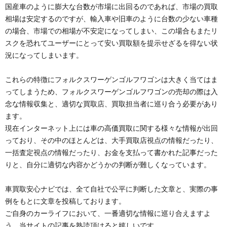
国産車のように膨大な台数が市場に出回るのであれば、市場の買取
相場は安定するのですが、輸入車や旧車のように台数の少ない車種
の場合、市場での相場が不安定になってしまい、この場合もまたリ
スクを恐れてユーザーにとって安い買取額を提示せざるを得ない状
況になってしまいます。
これらの特徴にフォルクスワーゲンゴルフワゴンは大きく当てはま
ってしまうため、フォルクスワーゲンゴルフワゴンの売却の際は入
念な情報収集と、適切な買取店、買取担当者に巡り合う必要があり
ます。
現在インターネット上には車の高価買取に関する様々な情報が出回
っており、その中のほとんどは、大手買取店視点の情報だったり、
一括査定視点の情報だったり、お金を支払って書かれた記事だった
りと、自分に適切な内容かどうかの判断が難しくなっています。
車買取安心ナビでは、全て自社で公平に判断した文章と、実際の事
例をもとに文章を投稿しております。
ご自身のカーライフにおいて、一番適切な情報に巡り合えますよ
う、当サイトの記事を熟読頂けると嬉しいです。