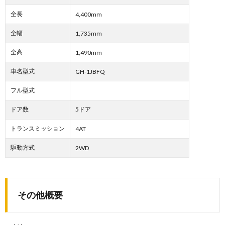
全長
4,400mm
全幅
1,735mm
全高
1,490mm
車名型式
GH-1JBFQ
フル型式
ドア数
5ドア
トランスミッション
4AT
駆動方式
2WD
その他概要