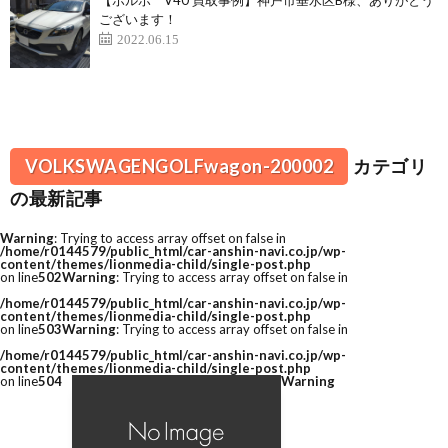
【ボルボ V40 買取事例】神戸市垂水区B様、ありがとう
ございます！
2022.06.15
VOLKSWAGENGOLFwagon-200002
カテゴリ
の最新記事
Warning
: Trying to access array offset on false in
/home/r0144579/public_html/car-anshin-navi.co.jp/wp-
content/themes/lionmedia-child/single-post.php
on line
502
Warning
: Trying to access array offset on false in
/home/r0144579/public_html/car-anshin-navi.co.jp/wp-
content/themes/lionmedia-child/single-post.php
on line
503
Warning
: Trying to access array offset on false in
/home/r0144579/public_html/car-anshin-navi.co.jp/wp-
content/themes/lionmedia-child/single-post.php
on line
504
Warning