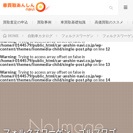
買取査定の申込
買取事例
車買取基礎知識
高価買取のススメ
自動車カタログ
フォルクスワーゲン
フォルクスワーゲ
HOME
Warning
: Trying to access array offset on false in
/home/r0144579/public_html/car-anshin-navi.co.jp/wp-
content/themes/lionmedia-child/single-post.php
on line
12
Warning
: Trying to access array offset on false in
/home/r0144579/public_html/car-anshin-navi.co.jp/wp-
content/themes/lionmedia-child/single-post.php
on line
13
Warning
: Trying to access array offset on false in
/home/r0144579/public_html/car-anshin-navi.co.jp/wp-
content/themes/lionmedia-child/single-post.php
on line
14
フォルクスワーゲン ゴルフワゴ