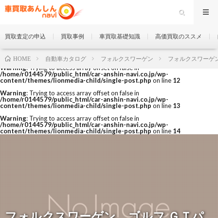
買取査定の申込
買取事例
車買取基礎知識
高価買取のススメ
自動車カタログ
フォルクスワーゲン
フォルクスワーゲ
HOME
Warning
: Trying to access array offset on false in
/home/r0144579/public_html/car-anshin-navi.co.jp/wp-
content/themes/lionmedia-child/single-post.php
on line
12
Warning
: Trying to access array offset on false in
/home/r0144579/public_html/car-anshin-navi.co.jp/wp-
content/themes/lionmedia-child/single-post.php
on line
13
Warning
: Trying to access array offset on false in
/home/r0144579/public_html/car-anshin-navi.co.jp/wp-
content/themes/lionmedia-child/single-post.php
on line
14
フォルクスワーゲン ゴルフ ＧＴパ