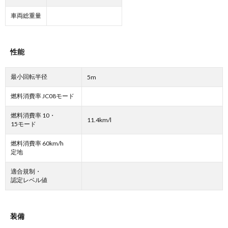
車両総重量
性能
最小回転半径
5m
燃料消費率 JC08モード
燃料消費率 10・
11.4km/l
15モード
燃料消費率 60km/h
定地
適合規制・
認定レベル値
装備