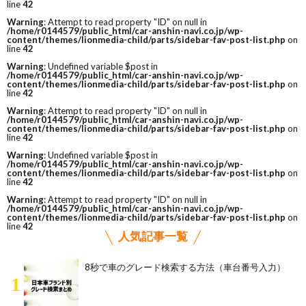
line
42
Warning
: Attempt to read property "ID" on null in
/home/r0144579/public_html/car-anshin-navi.co.jp/wp-
content/themes/lionmedia-child/parts/sidebar-fav-post-list.php
on
line
42
Warning
: Undefined variable $post in
/home/r0144579/public_html/car-anshin-navi.co.jp/wp-
content/themes/lionmedia-child/parts/sidebar-fav-post-list.php
on
line
42
Warning
: Attempt to read property "ID" on null in
/home/r0144579/public_html/car-anshin-navi.co.jp/wp-
content/themes/lionmedia-child/parts/sidebar-fav-post-list.php
on
line
42
Warning
: Undefined variable $post in
/home/r0144579/public_html/car-anshin-navi.co.jp/wp-
content/themes/lionmedia-child/parts/sidebar-fav-post-list.php
on
line
42
Warning
: Attempt to read property "ID" on null in
/home/r0144579/public_html/car-anshin-navi.co.jp/wp-
content/themes/lionmedia-child/parts/sidebar-fav-post-list.php
on
line
42
人気記事一覧
8秒で車のグレード検索する方法（車台番号入力）
1