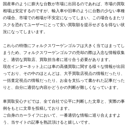
国産車のように膨大な台数が市場に出回るのであれば、市場の買取
相場は安定するのですが、輸入車や旧車のように台数の少ない車種
の場合、市場での相場が不安定になってしまい、この場合もまたリ
スクを恐れてユーザーにとって安い買取額を提示せざるを得ない状
況になってしまいます。
これらの特徴にフォルクスワーゲンゴルフは大きく当てはまってし
まうため、フォルクスワーゲンゴルフの売却の際は入念な情報収集
と、適切な買取店、買取担当者に巡り合う必要があります。
現在インターネット上には車の高価買取に関する様々な情報が出回
っており、その中のほとんどは、大手買取店視点の情報だったり、
一括査定視点の情報だったり、お金を支払って書かれた記事だった
りと、自分に適切な内容かどうかの判断が難しくなっています。
車買取安心ナビでは、全て自社で公平に判断した文章と、実際の事
例をもとに文章を投稿しております。
ご自身のカーライフにおいて、一番適切な情報に巡り合えますよ
う、当サイトの記事を熟読頂けると嬉しいです。