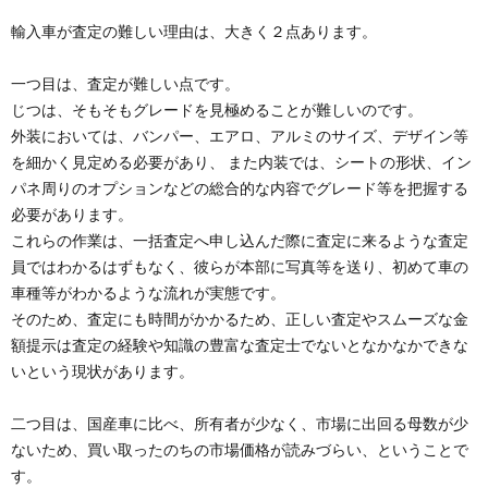
輸入車が査定の難しい理由は、大きく２点あります。
一つ目は、査定が難しい点です。
じつは、そもそもグレードを見極めることが難しいのです。
外装においては、バンパー、エアロ、アルミのサイズ、デザイン等
を細かく見定める必要があり、 また内装では、シートの形状、イン
パネ周りのオプションなどの総合的な内容でグレード等を把握する
必要があります。
これらの作業は、一括査定へ申し込んだ際に査定に来るような査定
員ではわかるはずもなく、彼らが本部に写真等を送り、初めて車の
車種等がわかるような流れが実態です。
そのため、査定にも時間がかかるため、正しい査定やスムーズな金
額提示は査定の経験や知識の豊富な査定士でないとなかなかできな
いという現状があります。
二つ目は、国産車に比べ、所有者が少なく、市場に出回る母数が少
ないため、買い取ったのちの市場価格が読みづらい、ということで
す。