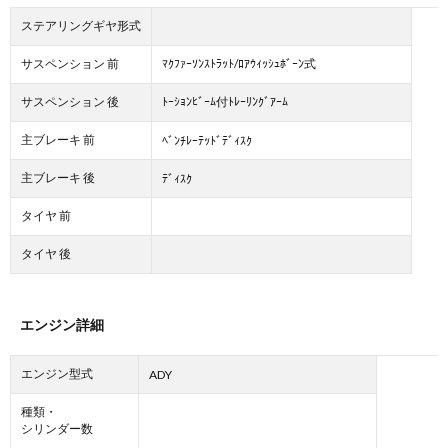
ステアリングギヤ形式
サスペンション 前
ﾏｸﾌｧｰｿﾝｽﾄﾗｯﾄ/ﾛｱｳｨｯｼｭﾎﾞｰﾝ式
サスペンション 後
ﾄｰｼｮﾝﾋﾞｰﾑ付ﾄﾚｰﾘﾝｸﾞｱｰﾑ
主ブレーキ 前
ﾍﾞﾝﾁﾚｰﾃｯﾄﾞﾃﾞｨｽｸ
主ブレーキ 後
ﾃﾞｨｽｸ
タイヤ 前
タイヤ 後
エンジン詳細
エンジン型式
ADY
種類・
シリンダー数