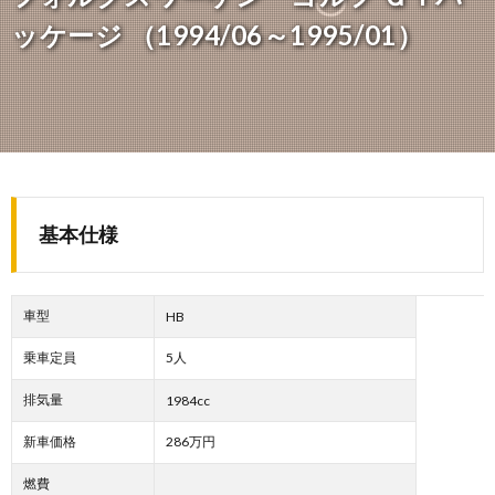
ッケージ （1994/06～1995/01）
基本仕様
車型
HB
乗車定員
5人
排気量
1984cc
新車価格
286万円
燃費