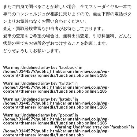
またご自身で調べることが難しい場合、全てフリーダイヤル一本で
専門のコンシェルジュが相談に乗りますので、画面下部の電話ボタ
ンよりお気兼ねなくお問い合わせください。
査定・買取経験豊富な担当者がお待ちしております。
愛車の査定をご希望の場合は、無料出張査定、引取料無料、どんな
状態の車でもお値段必ずおつけすることを約束します。
どうぞよろしくお願いします。
Warning
: Undefined array key "facebook" in
/home/r0144579/public_html/car-anshin-navi.co.jp/wp-
content/themes/lionmedia/functions.php
on line
5185
Warning
: Undefined array key "twitter" in
/home/r0144579/public_html/car-anshin-navi.co.jp/wp-
content/themes/lionmedia/functions.php
on line
5185
Warning
: Undefined array key "hatebu" in
/home/r0144579/public_html/car-anshin-navi.co.jp/wp-
content/themes/lionmedia/functions.php
on line
5185
Warning
: Undefined array key "pocket" in
/home/r0144579/public_html/car-anshin-navi.co.jp/wp-
content/themes/lionmedia/functions.php
on line
5185
Warning
: Undefined array key "facebook" in
/home/r0144579/public_html/car-anshin-navi.co.jp/wp-
content/themes/lionmedia/functions.php