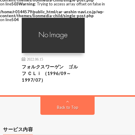
content/themes/lionmedia-child/single-post.php
on line
503
Warning
: Trying to access array offset on false in
/home/r0144579/public_html/car-anshin-navi.co.jp/wp-
content/themes/lionmedia-child/single-post.php
on line
504
2022.06.15
フォルクスワーゲン ゴル
フ ＣＬｉ （1996/09～
1997/07）
Back to Top
サービス内容