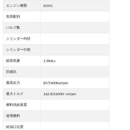
エンジン種類
SOHC
気筒配列
バルブ数
シリンダー内径
シリンダー行程
総排気量
1,984cc
圧縮比
最高出力
85/5400kw/rpm
最大トルク
162.8/2600N･m/rpm
燃料供給装置
使用燃料
給油口位置