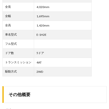
全長
4,020mm
全幅
1,695mm
全高
1,420mm
車名型式
E-1H2E
フル型式
ドア数
5ドア
トランスミッション
4AT
駆動方式
2WD
その他概要