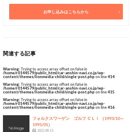
お申し込みはこちらから
関連する記事
Warning
: Trying to access array offset on false in
/home/r0144579/public_html/car-anshin-navi.co.jp/wp-
content/themes/lionmedia-child/single-post.php
on line
414
Warning
: Trying to access array offset on false in
/home/r0144579/public_html/car-anshin-navi.co.jp/wp-
content/themes/lionmedia-child/single-post.php
on line
415
Warning
: Trying to access array offset on false in
/home/r0144579/public_html/car-anshin-navi.co.jp/wp-
content/themes/lionmedia-child/single-post.php
on line
416
フォルクスワーゲン ゴルフ ＣＬｉ （1993/10～
1995/01）
2022.06.15