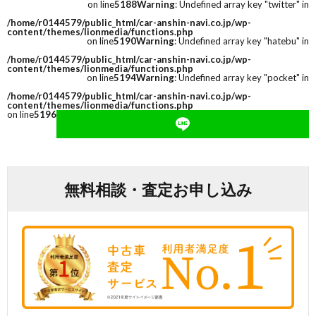
on line
5188
Warning
: Undefined array key "twitter" in
/home/r0144579/public_html/car-anshin-navi.co.jp/wp-
content/themes/lionmedia/functions.php
on line
5190
Warning
: Undefined array key "hatebu" in
/home/r0144579/public_html/car-anshin-navi.co.jp/wp-
content/themes/lionmedia/functions.php
on line
5194
Warning
: Undefined array key "pocket" in
/home/r0144579/public_html/car-anshin-navi.co.jp/wp-
content/themes/lionmedia/functions.php
on line
5196
無料相談・査定お申し込み