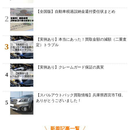
【全国版】自動車税過誤納金還付委任状まとめ
2
【実例あり】本当にあった！買取金額の減額（二重査
3
定）トラブル
【実例あり】クレームガード保証の真実
4
【スバルアウトバック買取情報】兵庫県西宮市T様、
ありがとうございました！
5
新着記事一覧