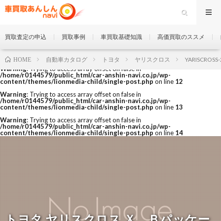
買取査定の申込
買取事例
車買取基礎知識
高価買取のススメ
自動車カタログ
トヨタ
ヤリスクロス
YARISCROSS
HOME
Warning
: Trying to access array offset on false in
/home/r0144579/public_html/car-anshin-navi.co.jp/wp-
content/themes/lionmedia-child/single-post.php
on line
12
Warning
: Trying to access array offset on false in
/home/r0144579/public_html/car-anshin-navi.co.jp/wp-
content/themes/lionmedia-child/single-post.php
on line
13
Warning
: Trying to access array offset on false in
/home/r0144579/public_html/car-anshin-navi.co.jp/wp-
content/themes/lionmedia-child/single-post.php
on line
14
トヨタ ヤリスクロス Ｘ Ｂパッケー