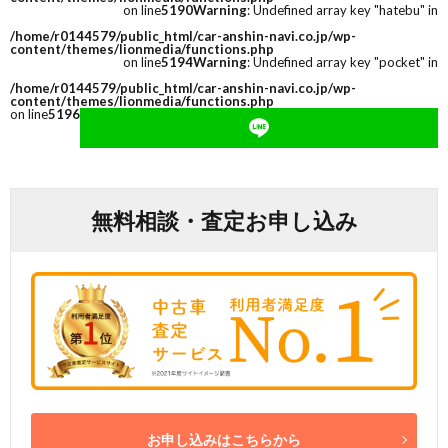
on line
5190
Warning
: Undefined array key "hatebu" in
/home/r0144579/public_html/car-anshin-navi.co.jp/wp-
content/themes/lionmedia/functions.php
on line
5194
Warning
: Undefined array key "pocket" in
/home/r0144579/public_html/car-anshin-navi.co.jp/wp-
content/themes/lionmedia/functions.php
on line
5196
無料相談・査定お申し込み
お申し込みはこちらから