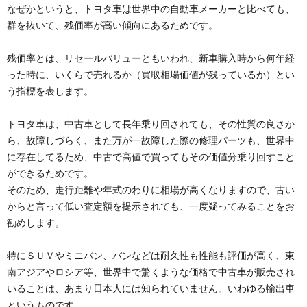
なぜかというと、トヨタ車は世界中の自動車メーカーと比べても、
群を抜いて、残価率が高い傾向にあるためです。
残価率とは、リセールバリューともいわれ、新車購入時から何年経
った時に、いくらで売れるか（買取相場価値が残っているか）とい
う指標を表します。
トヨタ車は、中古車として長年乗り回されても、その性質の良さか
ら、故障しづらく、また万が一故障した際の修理パーツも、世界中
に存在してるため、中古で高値で買ってもその価値分乗り回すこと
ができるためです。
そのため、走行距離や年式のわりに相場が高くなりますので、古い
からと言って低い査定額を提示されても、一度疑ってみることをお
勧めします。
特にＳＵＶやミニバン、バンなどは耐久性も性能も評価が高く、東
南アジアやロシア等、世界中で驚くような価格で中古車が販売され
いることは、あまり日本人には知られていません。いわゆる輸出車
というものです。