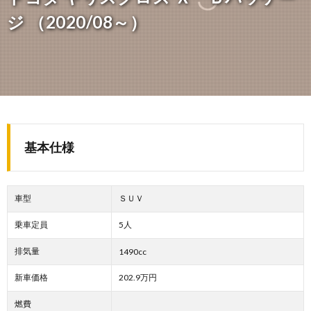
ジ （2020/08～）
基本仕様
車型
ＳＵＶ
乗車定員
5人
排気量
1490cc
新車価格
202.9万円
燃費