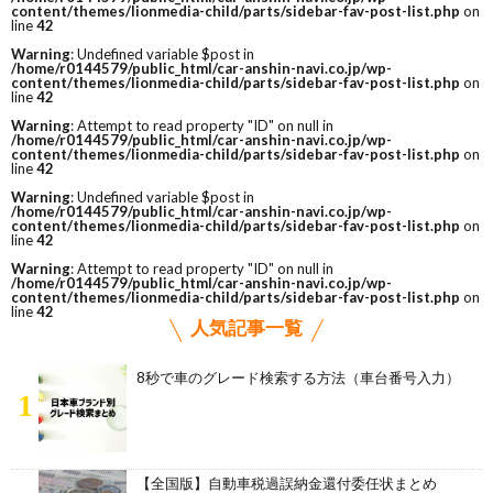
content/themes/lionmedia-child/parts/sidebar-fav-post-list.php
on
line
42
Warning
: Undefined variable $post in
/home/r0144579/public_html/car-anshin-navi.co.jp/wp-
content/themes/lionmedia-child/parts/sidebar-fav-post-list.php
on
line
42
Warning
: Attempt to read property "ID" on null in
/home/r0144579/public_html/car-anshin-navi.co.jp/wp-
content/themes/lionmedia-child/parts/sidebar-fav-post-list.php
on
line
42
Warning
: Undefined variable $post in
/home/r0144579/public_html/car-anshin-navi.co.jp/wp-
content/themes/lionmedia-child/parts/sidebar-fav-post-list.php
on
line
42
Warning
: Attempt to read property "ID" on null in
/home/r0144579/public_html/car-anshin-navi.co.jp/wp-
content/themes/lionmedia-child/parts/sidebar-fav-post-list.php
on
line
42
人気記事一覧
8秒で車のグレード検索する方法（車台番号入力）
1
【全国版】自動車税過誤納金還付委任状まとめ