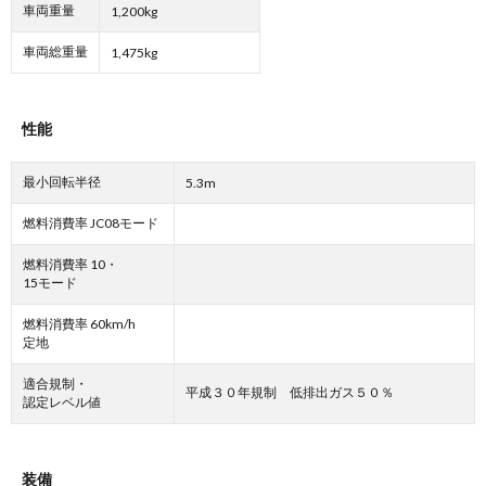
車両重量
1,200kg
車両総重量
1,475kg
性能
最小回転半径
5.3m
燃料消費率 JC08モード
燃料消費率 10・
15モード
燃料消費率 60km/h
定地
適合規制・
平成３０年規制 低排出ガス５０％
認定レベル値
装備