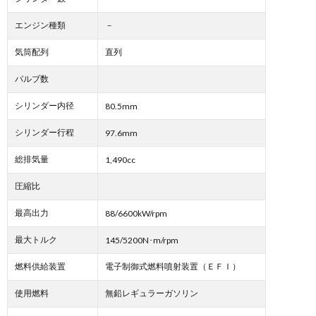
エンジン種類
－
気筒配列
直列
バルブ数
シリンダー内径
80.5mm
シリンダー行程
97.6mm
総排気量
1,490cc
圧縮比
最高出力
88/6600kW/rpm
最大トルク
145/5200N･m/rpm
燃料供給装置
電子制御式燃料噴射装置（ＥＦＩ）
使用燃料
無鉛レギュラーガソリン