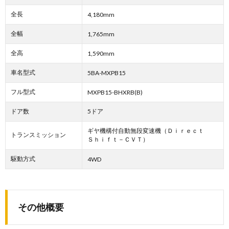
全長
4,180mm
全幅
1,765mm
全高
1,590mm
車名型式
5BA-MXPB15
フル型式
MXPB15-BHXRB(B)
ドア数
5ドア
ギヤ機構付自動無段変速機（Ｄｉｒｅｃｔ
トランスミッション
Ｓｈｉｆｔ－ＣＶＴ）
駆動方式
4WD
その他概要