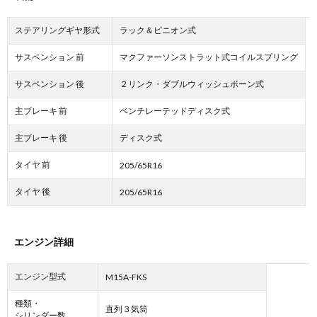
ステアリングギヤ形式
ラック＆ピニオン式
サスペンション 前
マクファーソンストラット式コイルスプリング
サスペンション 後
２リンク・ダブルウィッシュボーン式
主ブレーキ 前
ベンチレーテッドディスク式
主ブレーキ 後
ディスク式
タイヤ 前
205/65R16
タイヤ 後
205/65R16
エンジン詳細
エンジン型式
M15A-FKS
種類・
直列３気筒
シリンダー数