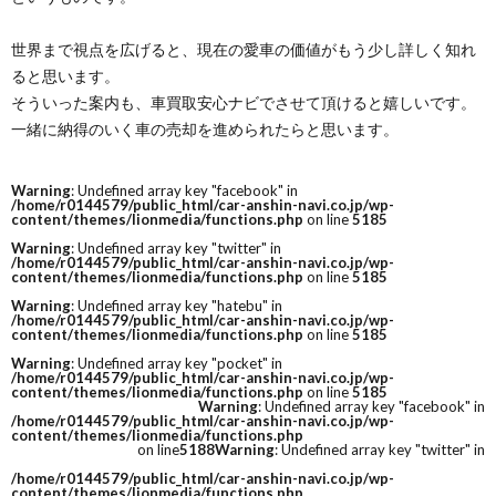
世界まで視点を広げると、現在の愛車の価値がもう少し詳しく知れ
ると思います。
そういった案内も、車買取安心ナビでさせて頂けると嬉しいです。
一緒に納得のいく車の売却を進められたらと思います。
Warning
: Undefined array key "facebook" in
/home/r0144579/public_html/car-anshin-navi.co.jp/wp-
content/themes/lionmedia/functions.php
on line
5185
Warning
: Undefined array key "twitter" in
/home/r0144579/public_html/car-anshin-navi.co.jp/wp-
content/themes/lionmedia/functions.php
on line
5185
Warning
: Undefined array key "hatebu" in
/home/r0144579/public_html/car-anshin-navi.co.jp/wp-
content/themes/lionmedia/functions.php
on line
5185
Warning
: Undefined array key "pocket" in
/home/r0144579/public_html/car-anshin-navi.co.jp/wp-
content/themes/lionmedia/functions.php
on line
5185
Warning
: Undefined array key "facebook" in
/home/r0144579/public_html/car-anshin-navi.co.jp/wp-
content/themes/lionmedia/functions.php
on line
5188
Warning
: Undefined array key "twitter" in
/home/r0144579/public_html/car-anshin-navi.co.jp/wp-
content/themes/lionmedia/functions.php