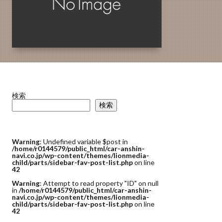
検索
検索
Warning
: Undefined variable $post in
/home/r0144579/public_html/car-anshin-
navi.co.jp/wp-content/themes/lionmedia-
child/parts/sidebar-fav-post-list.php
on line
42
Warning
: Attempt to read property "ID" on null
in
/home/r0144579/public_html/car-anshin-
navi.co.jp/wp-content/themes/lionmedia-
child/parts/sidebar-fav-post-list.php
on line
42