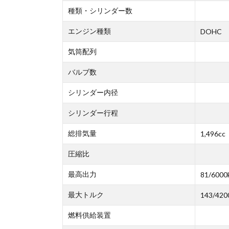
種類・シリンダー数
エンジン種類
DOHC
気筒配列
バルブ数
シリンダー内径
シリンダー行程
総排気量
1,496cc
圧縮比
最高出力
81/6000
最大トルク
143/420
燃料供給装置