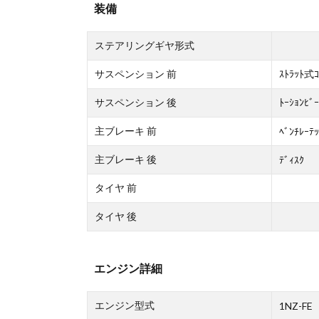
装備
ステアリングギヤ形式
サスペンション 前
ｽﾄﾗｯﾄ式ｺ
サスペンション 後
ﾄｰｼｮﾝﾋﾞ
主ブレーキ 前
ﾍﾞﾝﾁﾚｰﾃｯ
主ブレーキ 後
ﾃﾞｨｽｸ
タイヤ 前
タイヤ 後
エンジン詳細
エンジン型式
1NZ-FE