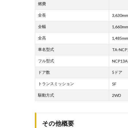
燃費
全長
3,630m
全幅
1,660m
全高
1,485m
車名型式
TA-NCP
フル型式
NCP13
ドア数
5ドア
トランスミッション
5F
駆動方式
2WD
その他概要