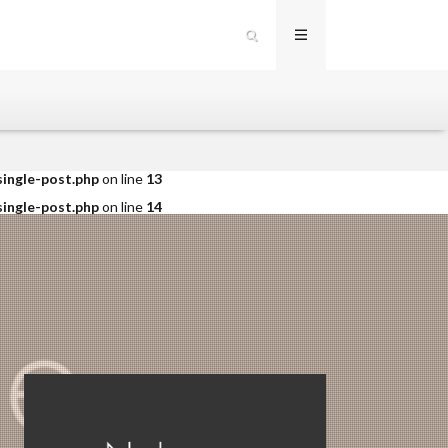
single-post.php
on line
12
single-post.php
on line
13
single-post.php
on line
14