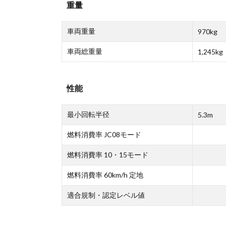
重量
車両重量
970kg
車両総重量
1,245kg
性能
最小回転半径
5.3m
燃料消費率 JC08モード
燃料消費率 10・15モード
燃料消費率 60km/h 定地
適合規制・認定レベル値