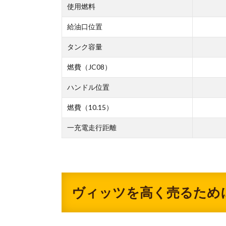
使用燃料
給油口位置
タンク容量
燃費（JC08）
ハンドル位置
燃費（10.15）
一充電走行距離
ヴィッツを高く売るため