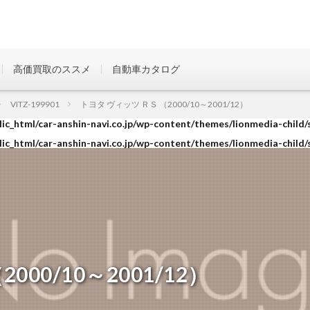
高価買取のススメ
自動車カタログ
ic_html/car-anshin-navi.co.jp/wp-content/themes/lionmedia-child/
VITZ-199901
トヨタ ヴィッツ ＲＳ （2000/10～2001/12）
ic_html/car-anshin-navi.co.jp/wp-content/themes/lionmedia-child/
ic_html/car-anshin-navi.co.jp/wp-content/themes/lionmedia-child/
00/10～2001/12）