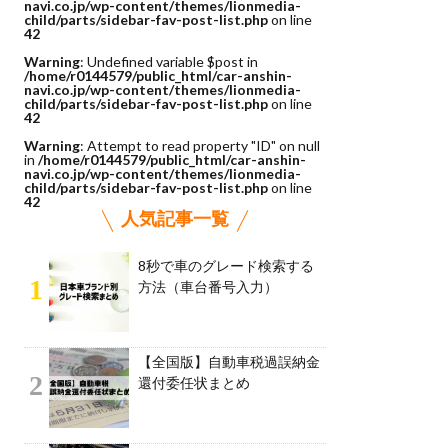
navi.co.jp/wp-content/themes/lionmedia-
child/parts/sidebar-fav-post-list.php
on line
42
Warning
: Undefined variable $post in
/home/r0144579/public_html/car-anshin-
navi.co.jp/wp-content/themes/lionmedia-
child/parts/sidebar-fav-post-list.php
on line
42
Warning
: Attempt to read property "ID" on null
in
/home/r0144579/public_html/car-anshin-
navi.co.jp/wp-content/themes/lionmedia-
child/parts/sidebar-fav-post-list.php
on line
42
人気記事一覧
8秒で車のグレード検索する
1
方法（車台番号入力）
【全国版】自動車税過誤納金
2
還付委任状まとめ