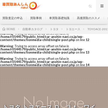
買取査定の申込
買取事例
車買取基礎知識
高価買取のススメ
自動車カタログ
トヨタ
トヨエース
TOYOACE-201
HOME
Warning
: Trying to access array offset on false in
/home/r0144579/public_html/car-anshin-navi.co.jp/wp-
content/themes/lionmedia-child/single-post.php
on line
12
Warning
: Trying to access array offset on false in
/home/r0144579/public_html/car-anshin-navi.co.jp/wp-
content/themes/lionmedia-child/single-post.php
on line
13
Warning
: Trying to access array offset on false in
/home/r0144579/public_html/car-anshin-navi.co.jp/wp-
content/themes/lionmedia-child/single-post.php
on line
14
トヨタ トヨエース Ｄ ３ｔ ワイ