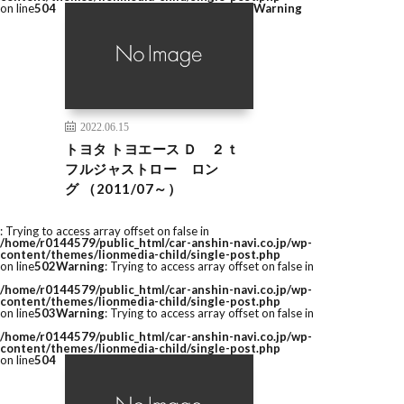
on line
504
Warning
2022.06.15
トヨタ トヨエース Ｄ ２ｔ
フルジャストロー ロン
グ （2011/07～）
: Trying to access array offset on false in
/home/r0144579/public_html/car-anshin-navi.co.jp/wp-
content/themes/lionmedia-child/single-post.php
on line
502
Warning
: Trying to access array offset on false in
/home/r0144579/public_html/car-anshin-navi.co.jp/wp-
content/themes/lionmedia-child/single-post.php
on line
503
Warning
: Trying to access array offset on false in
/home/r0144579/public_html/car-anshin-navi.co.jp/wp-
content/themes/lionmedia-child/single-post.php
on line
504