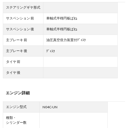
ステアリングギヤ形式
サスペンション 前
車軸式半楕円板ばね
サスペンション 後
車軸式半楕円板ばね
主ブレーキ 前
油圧真空倍力装置付ﾃﾞｨｽｸ
主ブレーキ 後
ﾃﾞｨｽｸ
タイヤ 前
タイヤ 後
エンジン詳細
エンジン型式
N04C-UN
種類・
シリンダー数