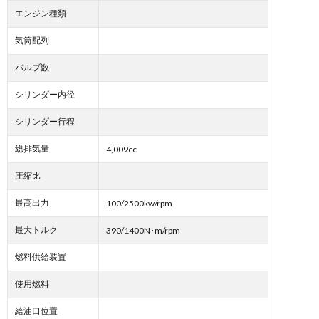
エンジン種類
気筒配列
バルブ数
シリンダー内径
シリンダー行程
総排気量
4,009cc
圧縮比
最高出力
100/2500kw/rpm
最大トルク
390/1400N･m/rpm
燃料供給装置
使用燃料
給油口位置