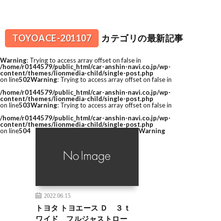
TOYOACE-201107
カテゴリの最新記事
Warning
: Trying to access array offset on false in
/home/r0144579/public_html/car-anshin-navi.co.jp/wp-
content/themes/lionmedia-child/single-post.php
on line
502
Warning
: Trying to access array offset on false in
/home/r0144579/public_html/car-anshin-navi.co.jp/wp-
content/themes/lionmedia-child/single-post.php
on line
503
Warning
: Trying to access array offset on false in
/home/r0144579/public_html/car-anshin-navi.co.jp/wp-
content/themes/lionmedia-child/single-post.php
on line
504
Warning
2022.06.15
トヨタ トヨエース Ｄ ３ｔ
ワイド フルジャストロー