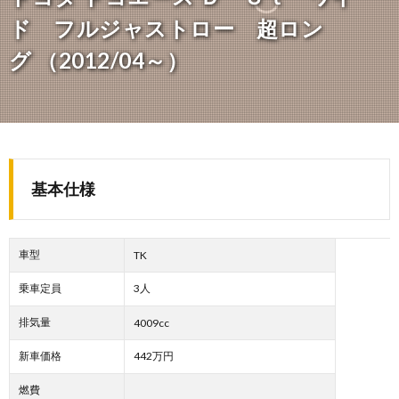
ド フルジャストロー 超ロン
グ （2012/04～）
基本仕様
車型
TK
乗車定員
3人
排気量
4009cc
新車価格
442万円
燃費