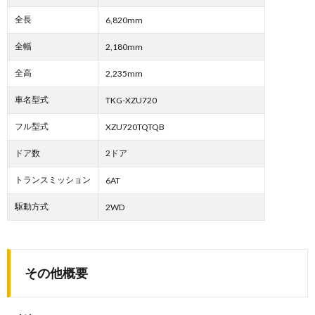
全長
6,820mm
全幅
2,180mm
全高
2,235mm
車名型式
TKG-XZU720
フル型式
XZU720TQTQB
ドア数
2ドア
トランスミッション
6AT
駆動方式
2WD
その他概要