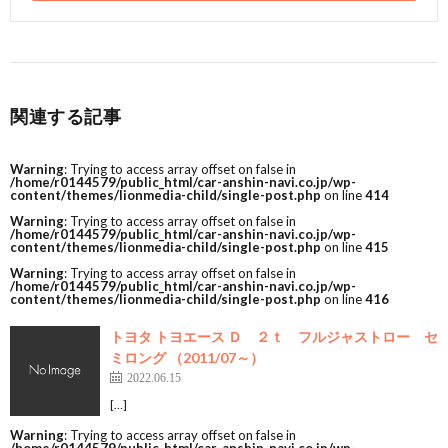
関連する記事
Warning
: Trying to access array offset on false in
/home/r0144579/public_html/car-anshin-navi.co.jp/wp-
content/themes/lionmedia-child/single-post.php
on line
414
Warning
: Trying to access array offset on false in
/home/r0144579/public_html/car-anshin-navi.co.jp/wp-
content/themes/lionmedia-child/single-post.php
on line
415
Warning
: Trying to access array offset on false in
/home/r0144579/public_html/car-anshin-navi.co.jp/wp-
content/themes/lionmedia-child/single-post.php
on line
416
トヨタ トヨエース Ｄ ２ｔ フルジャストロー セ
ミロング （2011/07～）
2022.06.15
[…]
Warning
: Trying to access array offset on false in