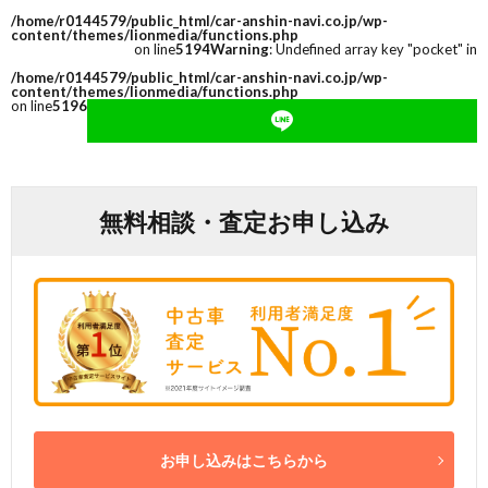
/home/r0144579/public_html/car-anshin-navi.co.jp/wp-
content/themes/lionmedia/functions.php
on line
5194
Warning
: Undefined array key "pocket" in
/home/r0144579/public_html/car-anshin-navi.co.jp/wp-
content/themes/lionmedia/functions.php
on line
5196
無料相談・査定お申し込み
お申し込みはこちらから