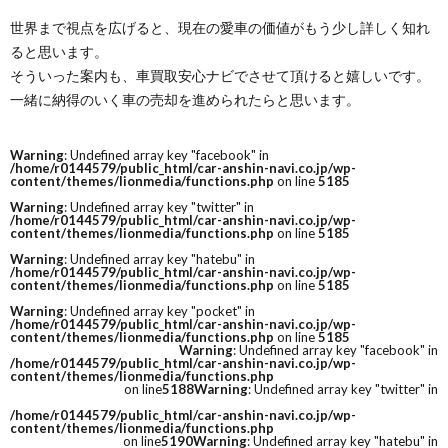
世界まで視点を広げると、現在の愛車の価値がもう少し詳しく知れ
ると思います。
そういった案内も、車買取安心ナビでさせて頂けると嬉しいです。
一緒に納得のいく車の売却を進められたらと思います。
Warning
: Undefined array key "facebook" in
/home/r0144579/public_html/car-anshin-navi.co.jp/wp-
content/themes/lionmedia/functions.php
on line
5185
Warning
: Undefined array key "twitter" in
/home/r0144579/public_html/car-anshin-navi.co.jp/wp-
content/themes/lionmedia/functions.php
on line
5185
Warning
: Undefined array key "hatebu" in
/home/r0144579/public_html/car-anshin-navi.co.jp/wp-
content/themes/lionmedia/functions.php
on line
5185
Warning
: Undefined array key "pocket" in
/home/r0144579/public_html/car-anshin-navi.co.jp/wp-
content/themes/lionmedia/functions.php
on line
5185
Warning
: Undefined array key "facebook" in
/home/r0144579/public_html/car-anshin-navi.co.jp/wp-
content/themes/lionmedia/functions.php
on line
5188
Warning
: Undefined array key "twitter" in
/home/r0144579/public_html/car-anshin-navi.co.jp/wp-
content/themes/lionmedia/functions.php
on line
5190
Warning
: Undefined array key "hatebu" in