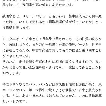
群を抜いて、残価率が高い傾向にあるためです。
残価率とは、リセールバリューともいわれ、新車購入時から何年経
った時に、いくらで売れるか（買取相場価値が残っているか）とい
う指標を表します。
トヨタ車は、中古車として長年乗り回されても、その性質の良さか
ら、故障しづらく、また万が一故障した際の修理パーツも、世界中
に存在してるため、中古で高値で買ってもその価値分乗り回すこと
ができるためです。
そのため、走行距離や年式のわりに相場が高くなりますので、古い
からと言って低い査定額を提示されても、一度疑ってみることをお
勧めします。
特にＳＵＶやミニバン、バンなどは耐久性も性能も評価が高く、東
南アジアやロシア等、世界中で驚くような価格で中古車が販売され
いることは、あまり日本人には知られていません。いわゆる輸出車
というものです。