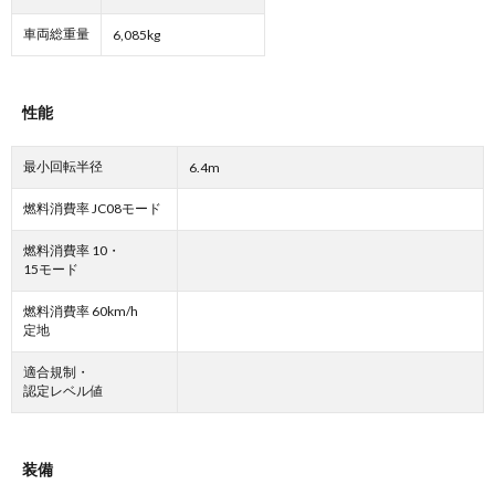
車両総重量
6,085kg
性能
最小回転半径
6.4m
燃料消費率 JC08モード
燃料消費率 10・
15モード
燃料消費率 60km/h
定地
適合規制・
認定レベル値
装備