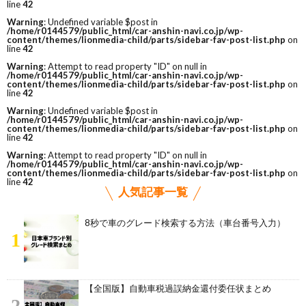
line
42
Warning
: Undefined variable $post in
/home/r0144579/public_html/car-anshin-navi.co.jp/wp-
content/themes/lionmedia-child/parts/sidebar-fav-post-list.php
on
line
42
Warning
: Attempt to read property "ID" on null in
/home/r0144579/public_html/car-anshin-navi.co.jp/wp-
content/themes/lionmedia-child/parts/sidebar-fav-post-list.php
on
line
42
Warning
: Undefined variable $post in
/home/r0144579/public_html/car-anshin-navi.co.jp/wp-
content/themes/lionmedia-child/parts/sidebar-fav-post-list.php
on
line
42
Warning
: Attempt to read property "ID" on null in
/home/r0144579/public_html/car-anshin-navi.co.jp/wp-
content/themes/lionmedia-child/parts/sidebar-fav-post-list.php
on
line
42
人気記事一覧
8秒で車のグレード検索する方法（車台番号入力）
1
【全国版】自動車税過誤納金還付委任状まとめ
2