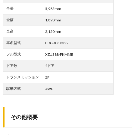
全長
5,985mm
全幅
1,890mm
全高
2,120mm
車名型式
BDG-XZU388
フル型式
XZU388-PKMMB
ドア数
4ドア
トランスミッション
5F
駆動方式
4WD
その他概要