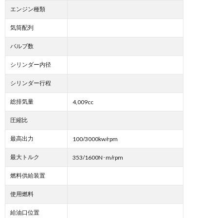
エンジン種類
気筒配列
バルブ数
シリンダー内径
シリンダー行程
総排気量
4,009cc
圧縮比
最高出力
100/3000kw/rpm
最大トルク
353/1600N･m/rpm
燃料供給装置
使用燃料
給油口位置