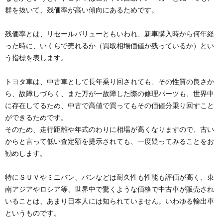
群を抜いて、残価率が高い傾向にあるためです。
残価率とは、リセールバリューともいわれ、新車購入時から何年経
った時に、いくらで売れるか（買取相場価値が残っているか）とい
う指標を表します。
トヨタ車は、中古車として長年乗り回されても、その性質の良さか
ら、故障しづらく、また万が一故障した際の修理パーツも、世界中
に存在してるため、中古で高値で買ってもその価値分乗り回すこと
ができるためです。
そのため、走行距離や年式のわりに相場が高くなりますので、古い
からと言って低い査定額を提示されても、一度疑ってみることをお
勧めします。
特にＳＵＶやミニバン、バンなどは耐久性も性能も評価が高く、東
南アジアやロシア等、世界中で驚くような価格で中古車が販売され
いることは、あまり日本人には知られていません。いわゆる輸出車
というものです。