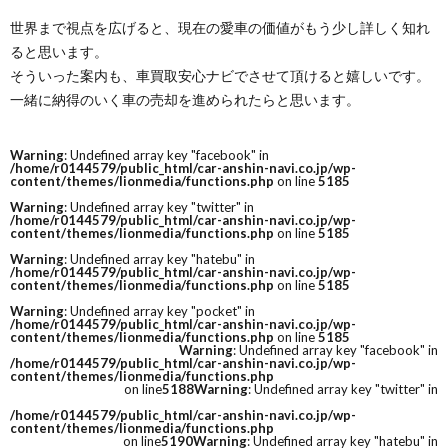
世界まで視点を広げると、現在の愛車の価値がもう少し詳しく知れ
ると思います。
そういった案内も、車買取安心ナビでさせて頂けると嬉しいです。
一緒に納得のいく車の売却を進められたらと思います。
Warning
: Undefined array key "facebook" in
/home/r0144579/public_html/car-anshin-navi.co.jp/wp-
content/themes/lionmedia/functions.php
on line
5185
Warning
: Undefined array key "twitter" in
/home/r0144579/public_html/car-anshin-navi.co.jp/wp-
content/themes/lionmedia/functions.php
on line
5185
Warning
: Undefined array key "hatebu" in
/home/r0144579/public_html/car-anshin-navi.co.jp/wp-
content/themes/lionmedia/functions.php
on line
5185
Warning
: Undefined array key "pocket" in
/home/r0144579/public_html/car-anshin-navi.co.jp/wp-
content/themes/lionmedia/functions.php
on line
5185
Warning
: Undefined array key "facebook" in
/home/r0144579/public_html/car-anshin-navi.co.jp/wp-
content/themes/lionmedia/functions.php
on line
5188
Warning
: Undefined array key "twitter" in
/home/r0144579/public_html/car-anshin-navi.co.jp/wp-
content/themes/lionmedia/functions.php
on line
5190
Warning
: Undefined array key "hatebu" in