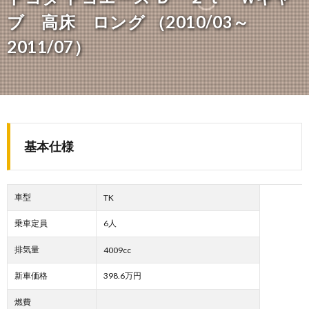
ブ 高床 ロング （2010/03～
2011/07）
基本仕様
車型
TK
乗車定員
6人
排気量
4009cc
新車価格
398.6万円
燃費