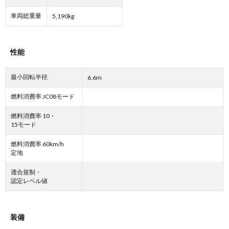
車両総重量
5,190kg
性能
最小回転半径
6.6m
燃料消費率 JC08モード
燃料消費率 10・
15モード
燃料消費率 60km/h
定地
適合規制・
認定レベル値
装備