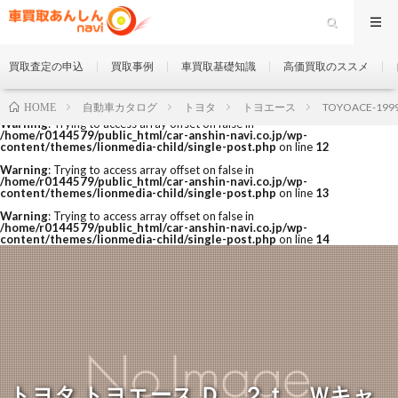
買取査定の申込
買取事例
車買取基礎知識
高価買取のススメ
自動車カタログ
トヨタ
トヨエース
TOYOACE-199
HOME
Warning
: Trying to access array offset on false in
/home/r0144579/public_html/car-anshin-navi.co.jp/wp-
content/themes/lionmedia-child/single-post.php
on line
12
Warning
: Trying to access array offset on false in
/home/r0144579/public_html/car-anshin-navi.co.jp/wp-
content/themes/lionmedia-child/single-post.php
on line
13
Warning
: Trying to access array offset on false in
/home/r0144579/public_html/car-anshin-navi.co.jp/wp-
content/themes/lionmedia-child/single-post.php
on line
14
トヨタ トヨエース Ｄ ２ｔ Ｗキャ