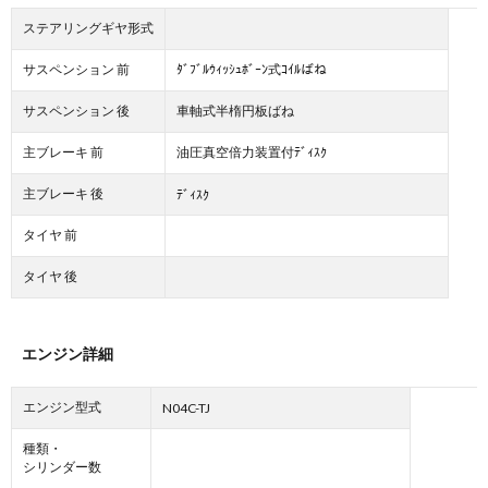
ステアリングギヤ形式
サスペンション 前
ﾀﾞﾌﾞﾙｳｨｯｼｭﾎﾞｰﾝ式ｺｲﾙばね
サスペンション 後
車軸式半楕円板ばね
主ブレーキ 前
油圧真空倍力装置付ﾃﾞｨｽｸ
主ブレーキ 後
ﾃﾞｨｽｸ
タイヤ 前
タイヤ 後
エンジン詳細
エンジン型式
N04C-TJ
種類・
シリンダー数