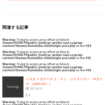
関連する記事
Warning
: Trying to access array offset on false in
/home/r0144579/public_html/car-anshin-navi.co.jp/wp-
content/themes/lionmedia-child/single-post.php
on line
414
Warning
: Trying to access array offset on false in
/home/r0144579/public_html/car-anshin-navi.co.jp/wp-
content/themes/lionmedia-child/single-post.php
on line
415
Warning
: Trying to access array offset on false in
/home/r0144579/public_html/car-anshin-navi.co.jp/wp-
content/themes/lionmedia-child/single-post.php
on line
416
トヨタ トヨエース １．５ｔ ジャストロー Ｗタイ
ヤ （2005/04～）
2022.06.15
[…]
Warning
: Trying to access array offset on false in