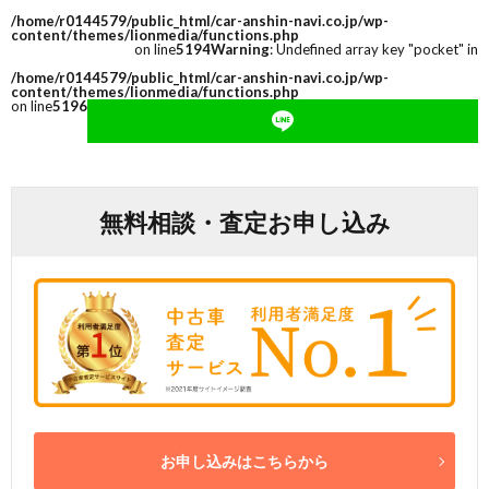
/home/r0144579/public_html/car-anshin-navi.co.jp/wp-
content/themes/lionmedia/functions.php
on line
5194
Warning
: Undefined array key "pocket" in
/home/r0144579/public_html/car-anshin-navi.co.jp/wp-
content/themes/lionmedia/functions.php
on line
5196
無料相談・査定お申し込み
お申し込みはこちらから