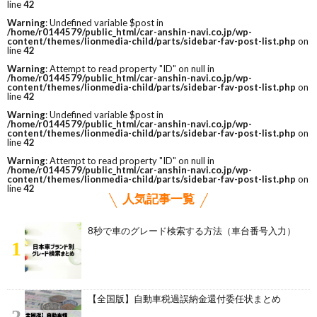
line
42
Warning
: Undefined variable $post in
/home/r0144579/public_html/car-anshin-navi.co.jp/wp-
content/themes/lionmedia-child/parts/sidebar-fav-post-list.php
on
line
42
Warning
: Attempt to read property "ID" on null in
/home/r0144579/public_html/car-anshin-navi.co.jp/wp-
content/themes/lionmedia-child/parts/sidebar-fav-post-list.php
on
line
42
Warning
: Undefined variable $post in
/home/r0144579/public_html/car-anshin-navi.co.jp/wp-
content/themes/lionmedia-child/parts/sidebar-fav-post-list.php
on
line
42
Warning
: Attempt to read property "ID" on null in
/home/r0144579/public_html/car-anshin-navi.co.jp/wp-
content/themes/lionmedia-child/parts/sidebar-fav-post-list.php
on
line
42
人気記事一覧
8秒で車のグレード検索する方法（車台番号入力）
1
【全国版】自動車税過誤納金還付委任状まとめ
2