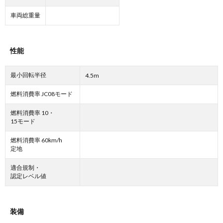
車両総重量
性能
最小回転半径
4.5m
燃料消費率 JC08モード
燃料消費率 10・
15モード
燃料消費率 60km/h
定地
適合規制・
認定レベル値
装備