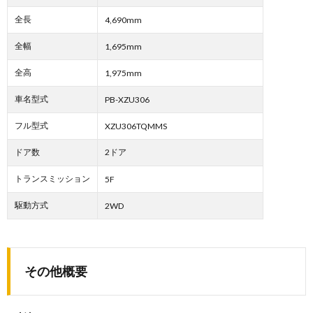
全長
4,690mm
全幅
1,695mm
全高
1,975mm
車名型式
PB-XZU306
フル型式
XZU306TQMMS
ドア数
2ドア
トランスミッション
5F
駆動方式
2WD
その他概要