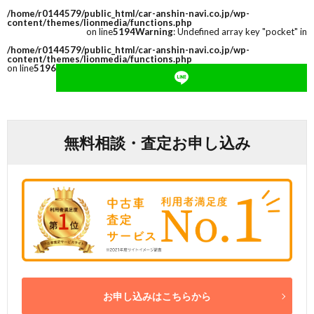
/home/r0144579/public_html/car-anshin-navi.co.jp/wp-
content/themes/lionmedia/functions.php
on line
5194
Warning
: Undefined array key "pocket" in
/home/r0144579/public_html/car-anshin-navi.co.jp/wp-
content/themes/lionmedia/functions.php
on line
5196
無料相談・査定お申し込み
お申し込みはこちらから