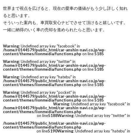
世界まで視点を広げると、現在の愛車の価値がもう少し詳しく知れ
ると思います。
そういった案内も、車買取安心ナビでさせて頂けると嬉しいです。
一緒に納得のいく車の売却を進められたらと思います。
Warning
: Undefined array key "facebook" in
/home/r0144579/public_html/car-anshin-navi.co.jp/wp-
content/themes/lionmedia/functions.php
on line
5185
Warning
: Undefined array key "twitter" in
/home/r0144579/public_html/car-anshin-navi.co.jp/wp-
content/themes/lionmedia/functions.php
on line
5185
Warning
: Undefined array key "hatebu" in
/home/r0144579/public_html/car-anshin-navi.co.jp/wp-
content/themes/lionmedia/functions.php
on line
5185
Warning
: Undefined array key "pocket" in
/home/r0144579/public_html/car-anshin-navi.co.jp/wp-
content/themes/lionmedia/functions.php
on line
5185
Warning
: Undefined array key "facebook" in
/home/r0144579/public_html/car-anshin-navi.co.jp/wp-
content/themes/lionmedia/functions.php
on line
5188
Warning
: Undefined array key "twitter" in
/home/r0144579/public_html/car-anshin-navi.co.jp/wp-
content/themes/lionmedia/functions.php
on line
5190
Warning
: Undefined array key "hatebu" in