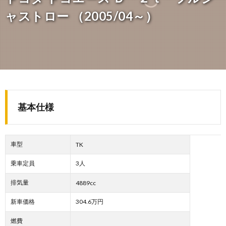
ャストロー （2005/04～）
基本仕様
車型
TK
乗車定員
3人
排気量
4889cc
新車価格
304.6万円
燃費