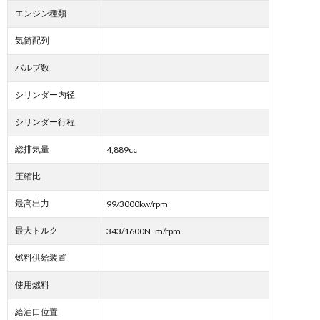
エンジン種類
気筒配列
バルブ数
シリンダー内径
シリンダー行程
総排気量
4,889cc
圧縮比
最高出力
99/3000kw/rpm
最大トルク
343/1600N･m/rpm
燃料供給装置
使用燃料
給油口位置