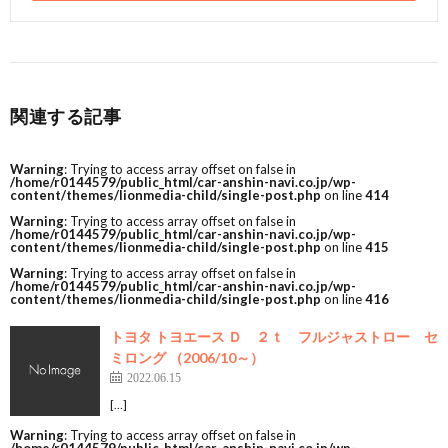
関連する記事
Warning
: Trying to access array offset on false in
/home/r0144579/public_html/car-anshin-navi.co.jp/wp-
content/themes/lionmedia-child/single-post.php
on line
414
Warning
: Trying to access array offset on false in
/home/r0144579/public_html/car-anshin-navi.co.jp/wp-
content/themes/lionmedia-child/single-post.php
on line
415
Warning
: Trying to access array offset on false in
/home/r0144579/public_html/car-anshin-navi.co.jp/wp-
content/themes/lionmedia-child/single-post.php
on line
416
トヨタ トヨエース Ｄ ２ｔ フルジャストロー セ
ミロング （2006/10～）
2022.06.15
[…]
Warning
: Trying to access array offset on false in