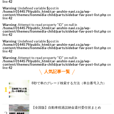
line
42
Warning
: Undefined variable $post in
/home/r0144579/public_html/car-anshin-navi.co.jp/wp-
content/themes/lionmedia-child/parts/sidebar-fav-post-list.php
on
line
42
Warning
: Attempt to read property "ID" on null in
/home/r0144579/public_html/car-anshin-navi.co.jp/wp-
content/themes/lionmedia-child/parts/sidebar-fav-post-list.php
on
line
42
Warning
: Undefined variable $post in
/home/r0144579/public_html/car-anshin-navi.co.jp/wp-
content/themes/lionmedia-child/parts/sidebar-fav-post-list.php
on
line
42
Warning
: Attempt to read property "ID" on null in
/home/r0144579/public_html/car-anshin-navi.co.jp/wp-
content/themes/lionmedia-child/parts/sidebar-fav-post-list.php
on
line
42
人気記事一覧
8秒で車のグレード検索する方法（車台番号入力）
1
【全国版】自動車税過誤納金還付委任状まとめ
2