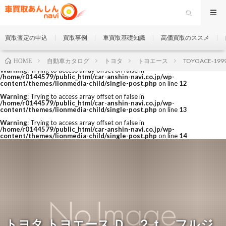
買取査定の申込
買取事例
車買取基礎知識
高価買取のススメ
自動車カタログ
トヨタ
トヨエース
TOYOACE-199
HOME
Warning
: Trying to access array offset on false in
/home/r0144579/public_html/car-anshin-navi.co.jp/wp-
content/themes/lionmedia-child/single-post.php
on line
12
Warning
: Trying to access array offset on false in
/home/r0144579/public_html/car-anshin-navi.co.jp/wp-
content/themes/lionmedia-child/single-post.php
on line
13
Warning
: Trying to access array offset on false in
/home/r0144579/public_html/car-anshin-navi.co.jp/wp-
content/themes/lionmedia-child/single-post.php
on line
14
トヨタ トヨエース Ｄ ２ｔ フルジ