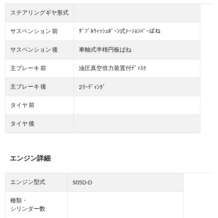
ステアリングギヤ形式
サスペンション 前
ﾀﾞﾌﾞﾙｳｨｯｼｭﾎﾞｰﾝ式ﾄｰｼｮﾝﾊﾞｰばね
サスペンション 後
車軸式半楕円板ばね
主ブレーキ 前
油圧真空倍力装置付ﾃﾞｨｽｸ
主ブレーキ 後
2ﾘｰﾃﾞｨﾝｸﾞ
タイヤ 前
タイヤ 後
エンジン詳細
エンジン型式
S05D-D
種類・
シリンダー数