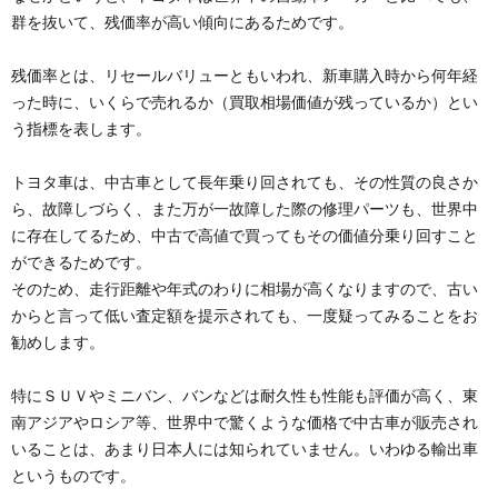
群を抜いて、残価率が高い傾向にあるためです。
残価率とは、リセールバリューともいわれ、新車購入時から何年経
った時に、いくらで売れるか（買取相場価値が残っているか）とい
う指標を表します。
トヨタ車は、中古車として長年乗り回されても、その性質の良さか
ら、故障しづらく、また万が一故障した際の修理パーツも、世界中
に存在してるため、中古で高値で買ってもその価値分乗り回すこと
ができるためです。
そのため、走行距離や年式のわりに相場が高くなりますので、古い
からと言って低い査定額を提示されても、一度疑ってみることをお
勧めします。
特にＳＵＶやミニバン、バンなどは耐久性も性能も評価が高く、東
南アジアやロシア等、世界中で驚くような価格で中古車が販売され
いることは、あまり日本人には知られていません。いわゆる輸出車
というものです。