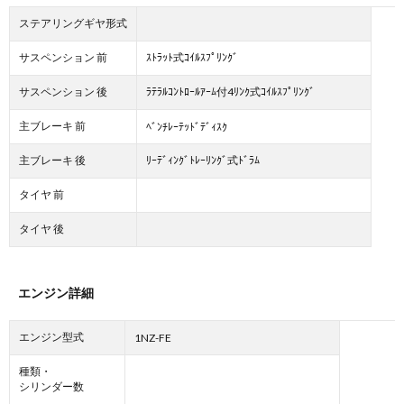
ステアリングギヤ形式
サスペンション 前
ｽﾄﾗｯﾄ式ｺｲﾙｽﾌﾟﾘﾝｸﾞ
サスペンション 後
ﾗﾃﾗﾙｺﾝﾄﾛｰﾙｱｰﾑ付4ﾘﾝｸ式ｺｲﾙｽﾌﾟﾘﾝｸﾞ
主ブレーキ 前
ﾍﾞﾝﾁﾚｰﾃｯﾄﾞﾃﾞｨｽｸ
主ブレーキ 後
ﾘｰﾃﾞｨﾝｸﾞﾄﾚｰﾘﾝｸﾞ式ﾄﾞﾗﾑ
タイヤ 前
タイヤ 後
エンジン詳細
エンジン型式
1NZ-FE
種類・
シリンダー数