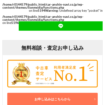
/home/r0144579/public_html/car-anshin-navi.co.jp/wp-
content/themes/lionmedia/functions.php
on line
5194
Warning
: Undefined array key "pocket" in
/home/r0144579/public_html/car-anshin-navi.co.jp/wp-
content/themes/lionmedia/functions.php
on line
5196
無料相談・査定お申し込み
お申し込みはこちらから