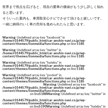
世界まで視点を広げると、現在の愛車の価値がもう少し詳しく知れ
ると思います。
そういった案内も、車買取安心ナビでさせて頂けると嬉しいです。
一緒に納得のいく車の売却を進められたらと思います。
Warning
: Undefined array key "facebook" in
/home/r0144579/public_html/car-anshin-navi.co.jp/wp-
content/themes/lionmedia/functions.php
on line
5185
Warning
: Undefined array key "twitter" in
/home/r0144579/public_html/car-anshin-navi.co.jp/wp-
content/themes/lionmedia/functions.php
on line
5185
Warning
: Undefined array key "hatebu" in
/home/r0144579/public_html/car-anshin-navi.co.jp/wp-
content/themes/lionmedia/functions.php
on line
5185
Warning
: Undefined array key "pocket" in
/home/r0144579/public_html/car-anshin-navi.co.jp/wp-
content/themes/lionmedia/functions.php
on line
5185
Warning
: Undefined array key "facebook" in
/home/r0144579/public_html/car-anshin-navi.co.jp/wp-
content/themes/lionmedia/functions.php
on line
5188
Warning
: Undefined array key "twitter" in
/home/r0144579/public_html/car-anshin-navi.co.jp/wp-
content/themes/lionmedia/functions.php
on line
5190
Warning
: Undefined array key "hatebu" in