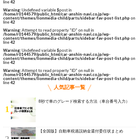
line
42
Warning
: Undefined variable $post in
/home/r0144579/public_html/car-anshin-navi.co.jp/wp-
content/themes/lionmedia-child/parts/sidebar-fav-post-list.php
on
line
42
Warning
: Attempt to read property "ID" on null in
/home/r0144579/public_html/car-anshin-navi.co.jp/wp-
content/themes/lionmedia-child/parts/sidebar-fav-post-list.php
on
line
42
Warning
: Undefined variable $post in
/home/r0144579/public_html/car-anshin-navi.co.jp/wp-
content/themes/lionmedia-child/parts/sidebar-fav-post-list.php
on
line
42
Warning
: Attempt to read property "ID" on null in
/home/r0144579/public_html/car-anshin-navi.co.jp/wp-
content/themes/lionmedia-child/parts/sidebar-fav-post-list.php
on
line
42
人気記事一覧
8秒で車のグレード検索する方法（車台番号入力）
1
【全国版】自動車税過誤納金還付委任状まとめ
2