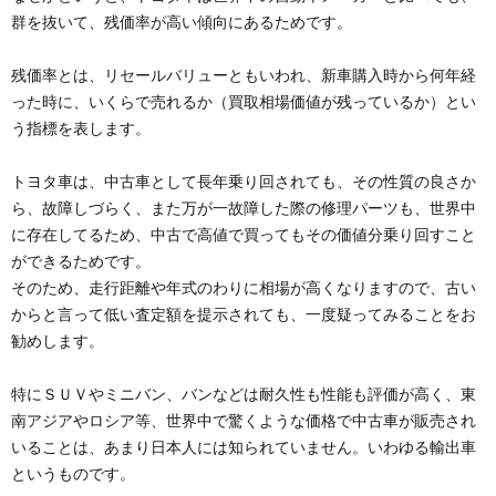
群を抜いて、残価率が高い傾向にあるためです。
残価率とは、リセールバリューともいわれ、新車購入時から何年経
った時に、いくらで売れるか（買取相場価値が残っているか）とい
う指標を表します。
トヨタ車は、中古車として長年乗り回されても、その性質の良さか
ら、故障しづらく、また万が一故障した際の修理パーツも、世界中
に存在してるため、中古で高値で買ってもその価値分乗り回すこと
ができるためです。
そのため、走行距離や年式のわりに相場が高くなりますので、古い
からと言って低い査定額を提示されても、一度疑ってみることをお
勧めします。
特にＳＵＶやミニバン、バンなどは耐久性も性能も評価が高く、東
南アジアやロシア等、世界中で驚くような価格で中古車が販売され
いることは、あまり日本人には知られていません。いわゆる輸出車
というものです。