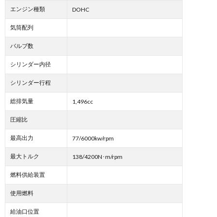
エンジン種類
DOHC
気筒配列
バルブ数
シリンダー内径
シリンダー行程
総排気量
1,496cc
圧縮比
最高出力
77/6000kw/rpm
最大トルク
138/4200N･m/rpm
燃料供給装置
使用燃料
給油口位置