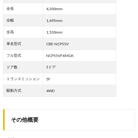
全長
4,300mm
全幅
1,695mm
全高
1,530mm
車名型式
CBE-NCP55V
フル型式
NCP55VFXMGK
ドア数
5ドア
トランスミッション
5F
駆動方式
4WD
その他概要