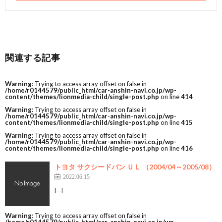
関連する記事
Warning
: Trying to access array offset on false in
/home/r0144579/public_html/car-anshin-navi.co.jp/wp-
content/themes/lionmedia-child/single-post.php
on line
414
Warning
: Trying to access array offset on false in
/home/r0144579/public_html/car-anshin-navi.co.jp/wp-
content/themes/lionmedia-child/single-post.php
on line
415
Warning
: Trying to access array offset on false in
/home/r0144579/public_html/car-anshin-navi.co.jp/wp-
content/themes/lionmedia-child/single-post.php
on line
416
トヨタ サクシードバン ＵＬ （2004/04～2005/08）
2022.06.15
[…]
Warning
: Trying to access array offset on false in