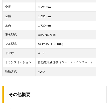
全長
3,995mm
全幅
1,695mm
全高
1,720mm
車名型式
DBA-NCP145
フル型式
NCP145-BEXFK(U)
ドア数
4ドア
トランスミッション
自動無段変速機（ＳｕｐｅｒＣＶＴ－ｉ）
駆動方式
4WD
その他概要