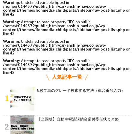
Warning
: Undefined variable $post in
/home/r0144579/public_html/car-anshin-navi.co.jp/wp-
content/themes/lionmedia-child/parts/sidebar-fav-post-list.php
on
line
42
Warning
: Attempt to read property "ID" on null in
/home/r0144579/public_html/car-anshin-navi.co.jp/wp-
content/themes/lionmedia-child/parts/sidebar-fav-post-list.php
on
line
42
Warning
: Undefined variable $post in
/home/r0144579/public_html/car-anshin-navi.co.jp/wp-
content/themes/lionmedia-child/parts/sidebar-fav-post-list.php
on
line
42
Warning
: Attempt to read property "ID" on null in
/home/r0144579/public_html/car-anshin-navi.co.jp/wp-
content/themes/lionmedia-child/parts/sidebar-fav-post-list.php
on
line
42
人気記事一覧
8秒で車のグレード検索する方法（車台番号入力）
1
【全国版】自動車税過誤納金還付委任状まとめ
2