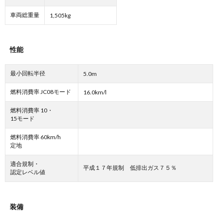
車両総重量
1,505kg
性能
最小回転半径
5.0m
燃料消費率 JC08モード
16.0km/l
燃料消費率 10・
15モード
燃料消費率 60km/h
定地
適合規制・
平成１７年規制 低排出ガス７５％
認定レベル値
装備