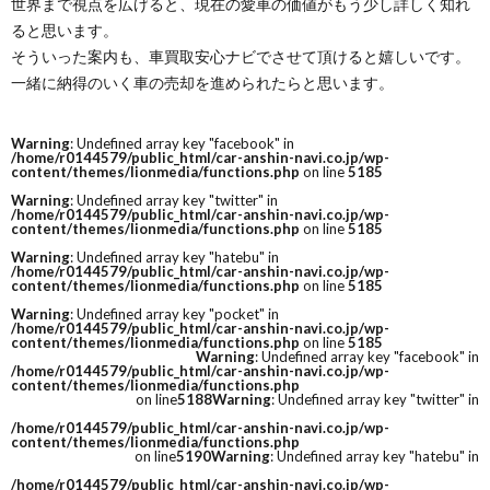
世界まで視点を広げると、現在の愛車の価値がもう少し詳しく知れ
ると思います。
そういった案内も、車買取安心ナビでさせて頂けると嬉しいです。
一緒に納得のいく車の売却を進められたらと思います。
Warning
: Undefined array key "facebook" in
/home/r0144579/public_html/car-anshin-navi.co.jp/wp-
content/themes/lionmedia/functions.php
on line
5185
Warning
: Undefined array key "twitter" in
/home/r0144579/public_html/car-anshin-navi.co.jp/wp-
content/themes/lionmedia/functions.php
on line
5185
Warning
: Undefined array key "hatebu" in
/home/r0144579/public_html/car-anshin-navi.co.jp/wp-
content/themes/lionmedia/functions.php
on line
5185
Warning
: Undefined array key "pocket" in
/home/r0144579/public_html/car-anshin-navi.co.jp/wp-
content/themes/lionmedia/functions.php
on line
5185
Warning
: Undefined array key "facebook" in
/home/r0144579/public_html/car-anshin-navi.co.jp/wp-
content/themes/lionmedia/functions.php
on line
5188
Warning
: Undefined array key "twitter" in
/home/r0144579/public_html/car-anshin-navi.co.jp/wp-
content/themes/lionmedia/functions.php
on line
5190
Warning
: Undefined array key "hatebu" in
/home/r0144579/public_html/car-anshin-navi.co.jp/wp-