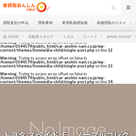
買取査定の申込
買取事例
車買取基礎知識
高価買取のススメ
自動車カタログ
トヨタ
スペイド
SPADE-201207
HOME
Warning
: Trying to access array offset on false in
/home/r0144579/public_html/car-anshin-navi.co.jp/wp-
content/themes/lionmedia-child/single-post.php
on line
12
Warning
: Trying to access array offset on false in
/home/r0144579/public_html/car-anshin-navi.co.jp/wp-
content/themes/lionmedia-child/single-post.php
on line
13
Warning
: Trying to access array offset on false in
/home/r0144579/public_html/car-anshin-navi.co.jp/wp-
content/themes/lionmedia-child/single-post.php
on line
14
トヨタ スペイド Ｆ ノーブルコレク