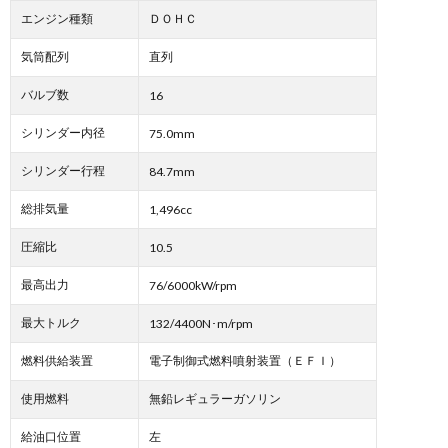
エンジン種類
ＤＯＨＣ
気筒配列
直列
バルブ数
16
シリンダー内径
75.0mm
シリンダー行程
84.7mm
総排気量
1,496cc
圧縮比
10.5
最高出力
76/6000kW/rpm
最大トルク
132/4400N･m/rpm
燃料供給装置
電子制御式燃料噴射装置（ＥＦＩ）
使用燃料
無鉛レギュラーガソリン
給油口位置
左