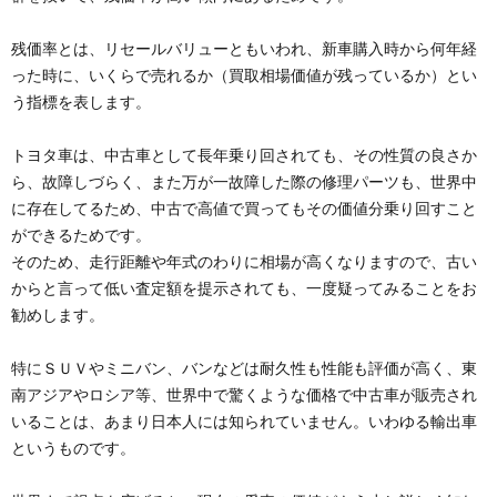
残価率とは、リセールバリューともいわれ、新車購入時から何年経
った時に、いくらで売れるか（買取相場価値が残っているか）とい
う指標を表します。
トヨタ車は、中古車として長年乗り回されても、その性質の良さか
ら、故障しづらく、また万が一故障した際の修理パーツも、世界中
に存在してるため、中古で高値で買ってもその価値分乗り回すこと
ができるためです。
そのため、走行距離や年式のわりに相場が高くなりますので、古い
からと言って低い査定額を提示されても、一度疑ってみることをお
勧めします。
特にＳＵＶやミニバン、バンなどは耐久性も性能も評価が高く、東
南アジアやロシア等、世界中で驚くような価格で中古車が販売され
いることは、あまり日本人には知られていません。いわゆる輸出車
というものです。