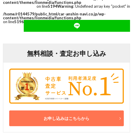
content/themes/lionmedia/functions.php
on line
5194
Warning
: Undefined array key "pocket" in
/home/r0144579/public_html/car-anshin-navi.co.jp/wp-
content/themes/lionmedia/functions.php
on line
5196
無料相談・査定お申し込み
お申し込みはこちらから