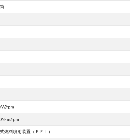
筒
kW/rpm
0N･m/rpm
式燃料噴射装置（ＥＦＩ）