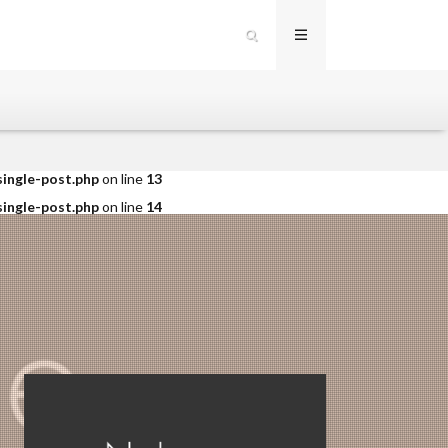
single-post.php
on line
12
single-post.php
on line
13
single-post.php
on line
14