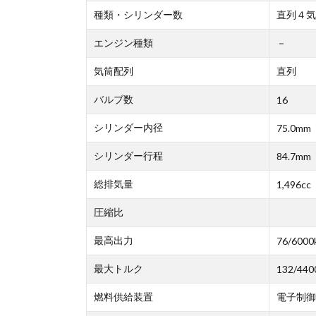
種類・シリンダー数
直列４気
エンジン種類
－
気筒配列
直列
バルブ数
16
シリンダー内径
75.0mm
シリンダー行程
84.7mm
総排気量
1,496cc
圧縮比
最高出力
76/6000
最大トルク
132/440
燃料供給装置
電子制御