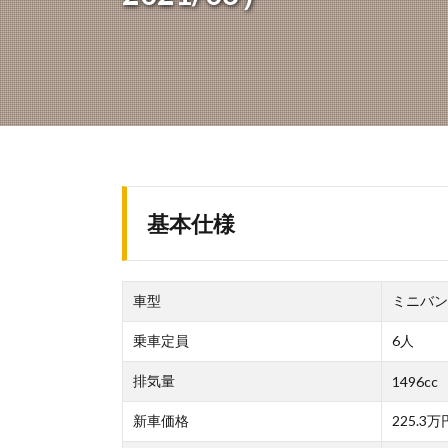
基本仕様
車型
ミニバン
乗車定員
6人
排気量
1496cc
新車価格
225.3万