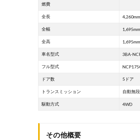
燃費
全長
4,260m
全幅
1,695m
全高
1,695m
車名型式
3BA-NC
フル型式
NCP175
ドア数
5ドア
トランスミッション
自動無段
駆動方式
4WD
その他概要