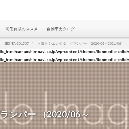
高価買取のススメ
自動車カタログ
ic_html/car-anshin-navi.co.jp/wp-content/themes/lionmedia-child/
SIENTA-201507
トヨタ シエンタ Ｇ グランパー （2020/06～2021/06）
ic_html/car-anshin-navi.co.jp/wp-content/themes/lionmedia-child/
ic_html/car-anshin-navi.co.jp/wp-content/themes/lionmedia-child/
ンパー （2020/06～