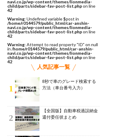
navi.co.jp/wp-content/themes/lionmedia-
child/parts/sidebar-fav-post-list.php
on line
42
Warning
: Undefined variable $post in
/home/r0144579/public_html/car-anshin-
navi.co.jp/wp-content/themes/lionmedia-
child/parts/sidebar-fav-post-list.php
on line
42
Warning
: Attempt to read property "ID" on null
in
/home/r0144579/public_html/car-anshin-
navi.co.jp/wp-content/themes/lionmedia-
child/parts/sidebar-fav-post-list.php
on line
42
人気記事一覧
8秒で車のグレード検索する
1
方法（車台番号入力）
【全国版】自動車税過誤納金
2
還付委任状まとめ