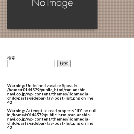
検索
検索
Warning
: Undefined variable $post in
/home/r0144579/public_html/car-anshin-
navi.co.jp/wp-content/themes/lionmedia-
child/parts/sidebar-fav-post-list.php
on line
42
Warning
: Attempt to read property "ID" on null
in
/home/r0144579/public_html/car-anshin-
navi.co.jp/wp-content/themes/lionmedia-
child/parts/sidebar-fav-post-list.php
on line
42