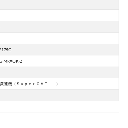
m
m
m
P175G
G-MRXQK-Z
変速機（ＳｕｐｅｒＣＶＴ－ｉ）