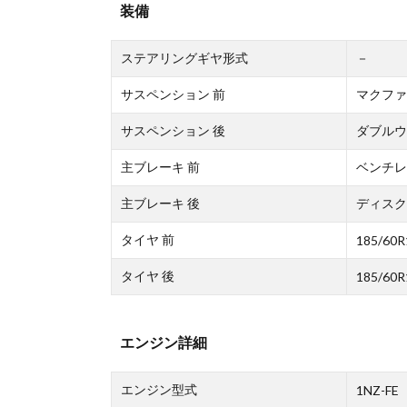
装備
ステアリングギヤ形式
－
サスペンション 前
マクファ
サスペンション 後
ダブルウ
主ブレーキ 前
ベンチレ
主ブレーキ 後
ディスク
タイヤ 前
185/60R
タイヤ 後
185/60R
エンジン詳細
エンジン型式
1NZ-FE