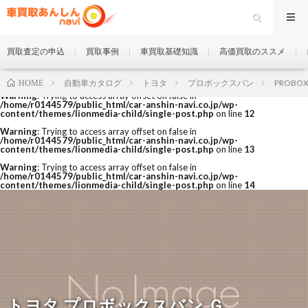
買取査定の申込
買取事例
車買取基礎知識
高価買取のススメ
自動車カタログ
トヨタ
プロボックスバン
PROBOX
HOME
Warning
: Trying to access array offset on false in
/home/r0144579/public_html/car-anshin-navi.co.jp/wp-
content/themes/lionmedia-child/single-post.php
on line
12
Warning
: Trying to access array offset on false in
/home/r0144579/public_html/car-anshin-navi.co.jp/wp-
content/themes/lionmedia-child/single-post.php
on line
13
Warning
: Trying to access array offset on false in
/home/r0144579/public_html/car-anshin-navi.co.jp/wp-
content/themes/lionmedia-child/single-post.php
on line
14
トヨタ プロボックスバン Ｇ