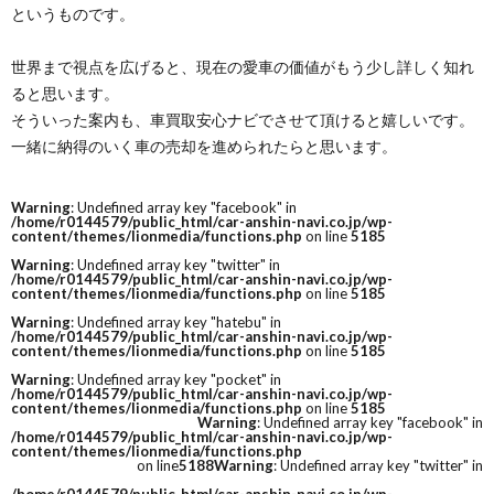
というものです。
世界まで視点を広げると、現在の愛車の価値がもう少し詳しく知れ
ると思います。
そういった案内も、車買取安心ナビでさせて頂けると嬉しいです。
一緒に納得のいく車の売却を進められたらと思います。
Warning
: Undefined array key "facebook" in
/home/r0144579/public_html/car-anshin-navi.co.jp/wp-
content/themes/lionmedia/functions.php
on line
5185
Warning
: Undefined array key "twitter" in
/home/r0144579/public_html/car-anshin-navi.co.jp/wp-
content/themes/lionmedia/functions.php
on line
5185
Warning
: Undefined array key "hatebu" in
/home/r0144579/public_html/car-anshin-navi.co.jp/wp-
content/themes/lionmedia/functions.php
on line
5185
Warning
: Undefined array key "pocket" in
/home/r0144579/public_html/car-anshin-navi.co.jp/wp-
content/themes/lionmedia/functions.php
on line
5185
Warning
: Undefined array key "facebook" in
/home/r0144579/public_html/car-anshin-navi.co.jp/wp-
content/themes/lionmedia/functions.php
on line
5188
Warning
: Undefined array key "twitter" in