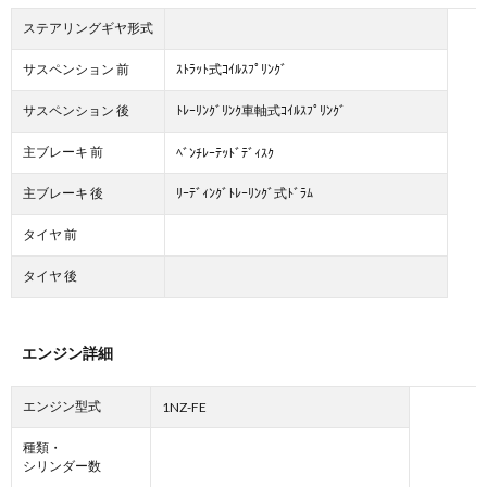
ステアリングギヤ形式
サスペンション 前
ｽﾄﾗｯﾄ式ｺｲﾙｽﾌﾟﾘﾝｸﾞ
サスペンション 後
ﾄﾚｰﾘﾝｸﾞﾘﾝｸ車軸式ｺｲﾙｽﾌﾟﾘﾝｸﾞ
主ブレーキ 前
ﾍﾞﾝﾁﾚｰﾃｯﾄﾞﾃﾞｨｽｸ
主ブレーキ 後
ﾘｰﾃﾞｨﾝｸﾞﾄﾚｰﾘﾝｸﾞ式ﾄﾞﾗﾑ
タイヤ 前
タイヤ 後
エンジン詳細
エンジン型式
1NZ-FE
種類・
シリンダー数