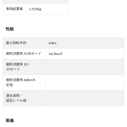
車両総重量
1,555kg
性能
最小回転半径
4.8m
燃料消費率 JC08モード
16.2km/l
燃料消費率 10・
15モード
燃料消費率 60km/h
定地
適合規制・
認定レベル値
装備