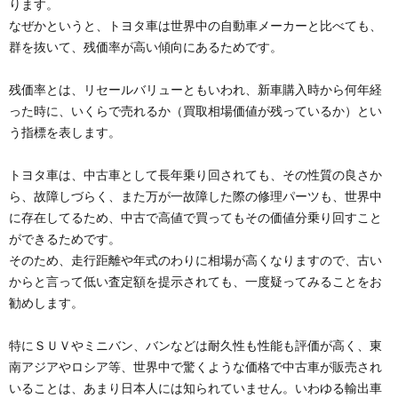
ります。
なぜかというと、トヨタ車は世界中の自動車メーカーと比べても、
群を抜いて、残価率が高い傾向にあるためです。
残価率とは、リセールバリューともいわれ、新車購入時から何年経
った時に、いくらで売れるか（買取相場価値が残っているか）とい
う指標を表します。
トヨタ車は、中古車として長年乗り回されても、その性質の良さか
ら、故障しづらく、また万が一故障した際の修理パーツも、世界中
に存在してるため、中古で高値で買ってもその価値分乗り回すこと
ができるためです。
そのため、走行距離や年式のわりに相場が高くなりますので、古い
からと言って低い査定額を提示されても、一度疑ってみることをお
勧めします。
特にＳＵＶやミニバン、バンなどは耐久性も性能も評価が高く、東
南アジアやロシア等、世界中で驚くような価格で中古車が販売され
いることは、あまり日本人には知られていません。いわゆる輸出車