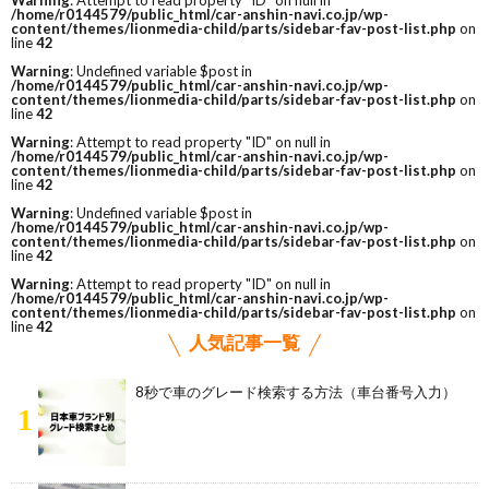
Warning
: Attempt to read property "ID" on null in
/home/r0144579/public_html/car-anshin-navi.co.jp/wp-
content/themes/lionmedia-child/parts/sidebar-fav-post-list.php
on
line
42
Warning
: Undefined variable $post in
/home/r0144579/public_html/car-anshin-navi.co.jp/wp-
content/themes/lionmedia-child/parts/sidebar-fav-post-list.php
on
line
42
Warning
: Attempt to read property "ID" on null in
/home/r0144579/public_html/car-anshin-navi.co.jp/wp-
content/themes/lionmedia-child/parts/sidebar-fav-post-list.php
on
line
42
Warning
: Undefined variable $post in
/home/r0144579/public_html/car-anshin-navi.co.jp/wp-
content/themes/lionmedia-child/parts/sidebar-fav-post-list.php
on
line
42
Warning
: Attempt to read property "ID" on null in
/home/r0144579/public_html/car-anshin-navi.co.jp/wp-
content/themes/lionmedia-child/parts/sidebar-fav-post-list.php
on
line
42
人気記事一覧
8秒で車のグレード検索する方法（車台番号入力）
1