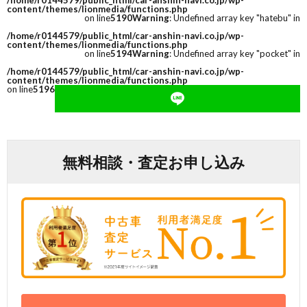
/home/r0144579/public_html/car-anshin-navi.co.jp/wp-
content/themes/lionmedia/functions.php
on line
5190
Warning
: Undefined array key "hatebu" in
/home/r0144579/public_html/car-anshin-navi.co.jp/wp-
content/themes/lionmedia/functions.php
on line
5194
Warning
: Undefined array key "pocket" in
/home/r0144579/public_html/car-anshin-navi.co.jp/wp-
content/themes/lionmedia/functions.php
on line
5196
無料相談・査定お申し込み