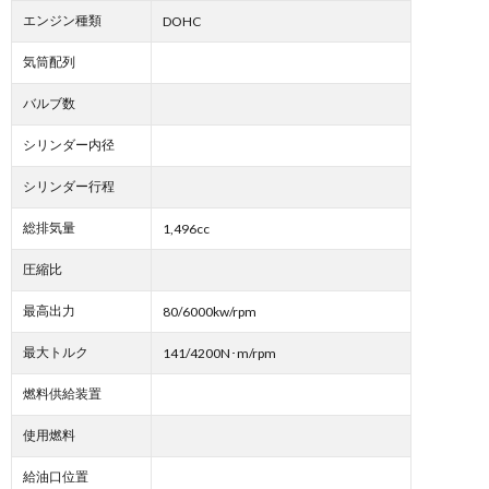
エンジン種類
DOHC
気筒配列
バルブ数
シリンダー内径
シリンダー行程
総排気量
1,496cc
圧縮比
最高出力
80/6000kw/rpm
最大トルク
141/4200N･m/rpm
燃料供給装置
使用燃料
給油口位置