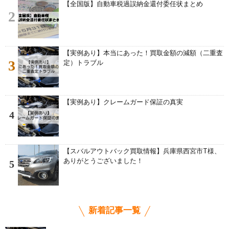
【全国版】自動車税過誤納金還付委任状まとめ
2
【実例あり】本当にあった！買取金額の減額（二重査
3
定）トラブル
【実例あり】クレームガード保証の真実
4
【スバルアウトバック買取情報】兵庫県西宮市T様、
ありがとうございました！
5
新着記事一覧