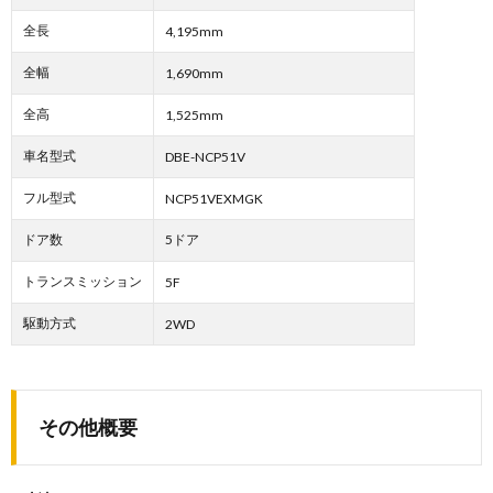
全長
4,195mm
全幅
1,690mm
全高
1,525mm
車名型式
DBE-NCP51V
フル型式
NCP51VEXMGK
ドア数
5ドア
トランスミッション
5F
駆動方式
2WD
その他概要