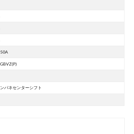
m
m
m
250A
GBVZ(P)
ンパネセンターシフト