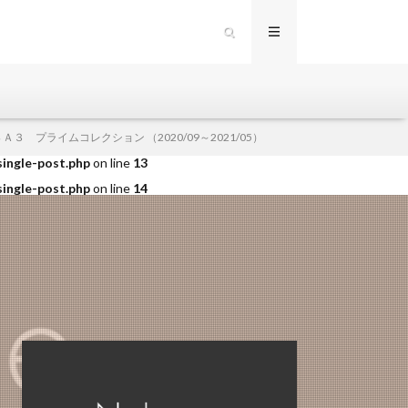
single-post.php
on line
12
３ プライムコレクション （2020/09～2021/05）
single-post.php
on line
13
single-post.php
on line
14