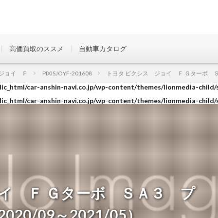
高価買取のススメ
自動車カタログ
ic_html/car-anshin-navi.co.jp/wp-content/themes/lionmedia-child/
ジョイ Ｆ
PIXISJOYF-201608
トヨタ ピクシス ジョイ Ｆ Ｇターボ ＳＡ
ic_html/car-anshin-navi.co.jp/wp-content/themes/lionmedia-child/
ic_html/car-anshin-navi.co.jp/wp-content/themes/lionmedia-child/
イ Ｆ Ｇターボ ＳＡ３ プ
0/09～2021/05）