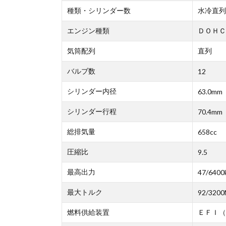
種類・シリンダー数
水冷直列
エンジン種類
ＤＯＨＣ
気筒配列
直列
バルブ数
12
シリンダー内径
63.0mm
シリンダー行程
70.4mm
総排気量
658cc
圧縮比
9.5
最高出力
47/6400
最大トルク
92/3200
燃料供給装置
ＥＦＩ（