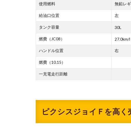
使用燃料
無鉛レギ
給油口位置
左
タンク容量
30L
燃費（JC08）
27.0km/l
ハンドル位置
右
燃費（10.15）
一充電走行距離
ピクシスジョイＦを高く