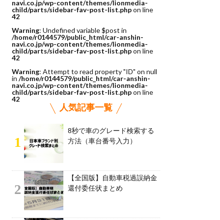
navi.co.jp/wp-content/themes/lionmedia-
child/parts/sidebar-fav-post-list.php
on line
42
Warning
: Undefined variable $post in
/home/r0144579/public_html/car-anshin-
navi.co.jp/wp-content/themes/lionmedia-
child/parts/sidebar-fav-post-list.php
on line
42
Warning
: Attempt to read property "ID" on null
in
/home/r0144579/public_html/car-anshin-
navi.co.jp/wp-content/themes/lionmedia-
child/parts/sidebar-fav-post-list.php
on line
42
人気記事一覧
8秒で車のグレード検索する
1
方法（車台番号入力）
【全国版】自動車税過誤納金
2
還付委任状まとめ