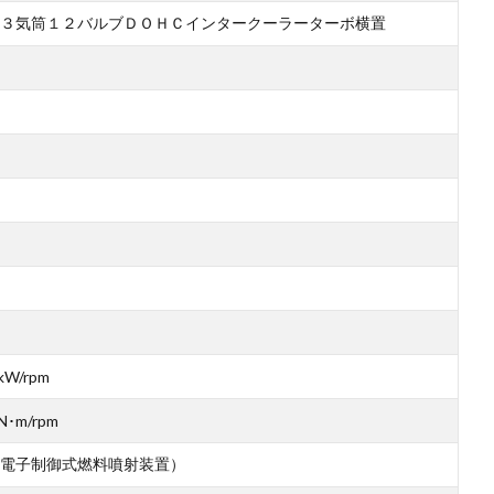
３気筒１２バルブＤＯＨＣインタークーラーターボ横置
kW/rpm
N･m/rpm
電子制御式燃料噴射装置）