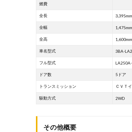
燃費
全長
3,395m
全幅
1,475m
全高
1,600m
車名型式
3BA-LA
フル型式
LA250A-
ドア数
5ドア
トランスミッション
ＣＶＴイ
駆動方式
2WD
その他概要