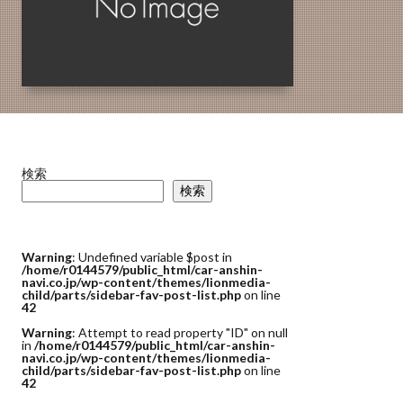
検索
検索
Warning
: Undefined variable $post in
/home/r0144579/public_html/car-anshin-
navi.co.jp/wp-content/themes/lionmedia-
child/parts/sidebar-fav-post-list.php
on line
42
Warning
: Attempt to read property "ID" on null
in
/home/r0144579/public_html/car-anshin-
navi.co.jp/wp-content/themes/lionmedia-
child/parts/sidebar-fav-post-list.php
on line
42