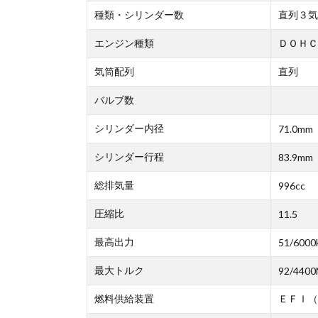
種類・シリンダー数
直列３気
エンジン種類
ＤＯＨＣ
気筒配列
直列
バルブ数
シリンダー内径
71.0mm
シリンダー行程
83.9mm
総排気量
996cc
圧縮比
11.5
最高出力
51/6000
最大トルク
92/4400
燃料供給装置
ＥＦＩ（