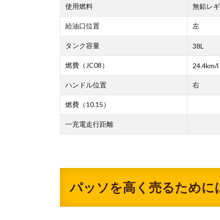
使用燃料
無鉛レギ
給油口位置
左
タンク容量
38L
燃費（JC08）
24.4km/l
ハンドル位置
右
燃費（10.15）
一充電走行距離
パッソを高く売るために