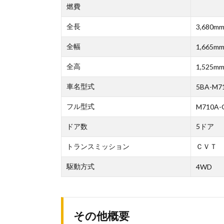
燃費
全長
3,680m
全幅
1,665m
全高
1,525m
車名型式
5BA-M7
フル型式
M710A-
ドア数
5ドア
トランスミッション
ＣＶＴ
駆動方式
4WD
その他概要