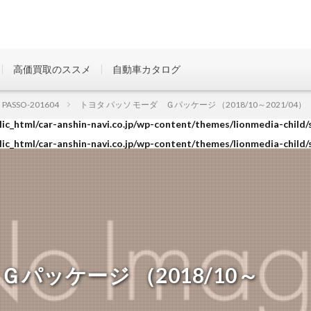
高価買取のススメ
自動車カタログ
ic_html/car-anshin-navi.co.jp/wp-content/themes/lionmedia-child/
PASSO-201604
トヨタ パッソ モーダ Ｇパッケージ （2018/10～2021/04）
ic_html/car-anshin-navi.co.jp/wp-content/themes/lionmedia-child/
ic_html/car-anshin-navi.co.jp/wp-content/themes/lionmedia-child/
パッケージ （2018/10～