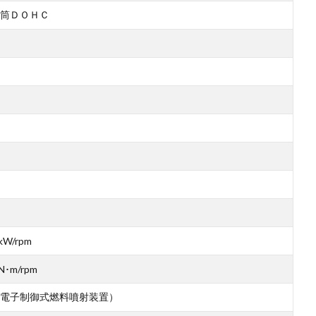
筒ＤＯＨＣ
kW/rpm
N･m/rpm
電子制御式燃料噴射装置）