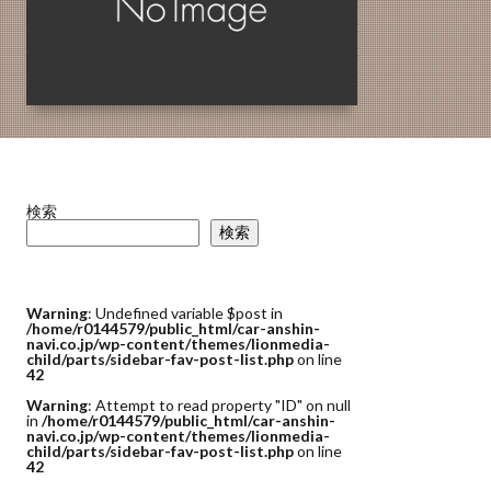
検索
検索
Warning
: Undefined variable $post in
/home/r0144579/public_html/car-anshin-
navi.co.jp/wp-content/themes/lionmedia-
child/parts/sidebar-fav-post-list.php
on line
42
Warning
: Attempt to read property "ID" on null
in
/home/r0144579/public_html/car-anshin-
navi.co.jp/wp-content/themes/lionmedia-
child/parts/sidebar-fav-post-list.php
on line
42