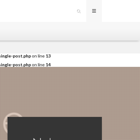
single-post.php
on line
12
single-post.php
on line
13
single-post.php
on line
14