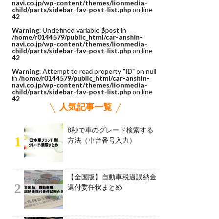
navi.co.jp/wp-content/themes/lionmedia-
child/parts/sidebar-fav-post-list.php
on line
42
Warning
: Undefined variable $post in
/home/r0144579/public_html/car-anshin-
navi.co.jp/wp-content/themes/lionmedia-
child/parts/sidebar-fav-post-list.php
on line
42
Warning
: Attempt to read property "ID" on null
in
/home/r0144579/public_html/car-anshin-
navi.co.jp/wp-content/themes/lionmedia-
child/parts/sidebar-fav-post-list.php
on line
42
人気記事一覧
8秒で車のグレード検索する
1
方法（車台番号入力）
【全国版】自動車税過誤納金
2
還付委任状まとめ