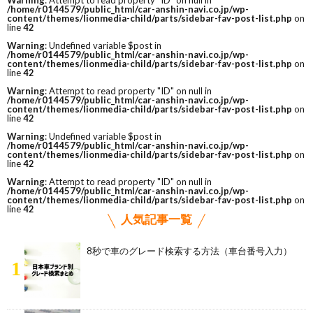
Warning
: Attempt to read property "ID" on null in
/home/r0144579/public_html/car-anshin-navi.co.jp/wp-
content/themes/lionmedia-child/parts/sidebar-fav-post-list.php
on
line
42
Warning
: Undefined variable $post in
/home/r0144579/public_html/car-anshin-navi.co.jp/wp-
content/themes/lionmedia-child/parts/sidebar-fav-post-list.php
on
line
42
Warning
: Attempt to read property "ID" on null in
/home/r0144579/public_html/car-anshin-navi.co.jp/wp-
content/themes/lionmedia-child/parts/sidebar-fav-post-list.php
on
line
42
Warning
: Undefined variable $post in
/home/r0144579/public_html/car-anshin-navi.co.jp/wp-
content/themes/lionmedia-child/parts/sidebar-fav-post-list.php
on
line
42
Warning
: Attempt to read property "ID" on null in
/home/r0144579/public_html/car-anshin-navi.co.jp/wp-
content/themes/lionmedia-child/parts/sidebar-fav-post-list.php
on
line
42
人気記事一覧
8秒で車のグレード検索する方法（車台番号入力）
1