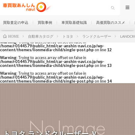
買取査定の申込
買取事例
車買取基礎知識
高価買取のススメ
自動車カタログ
トヨタ
ランドクルーザー
LANDCRU
HOME
Warning
: Trying to access array offset on false in
/home/r0144579/public_html/car-anshin-navi.co.jp/wp-
content/themes/lionmedia-child/single-post.php
on line
12
Warning
: Trying to access array offset on false in
/home/r0144579/public_html/car-anshin-navi.co.jp/wp-
content/themes/lionmedia-child/single-post.php
on line
13
Warning
: Trying to access array offset on false in
/home/r0144579/public_html/car-anshin-navi.co.jp/wp-
content/themes/lionmedia-child/single-post.php
on line
14
トヨタ ランドクルーザー Ｖ