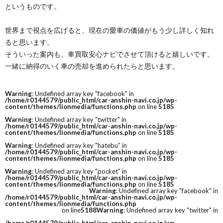
というものです。
世界まで視点を広げると、現在の愛車の価値がもう少し詳しく知れ
ると思います。
そういった案内も、車買取安心ナビでさせて頂けると嬉しいです。
一緒に納得のいく車の売却を進められたらと思います。
Warning
: Undefined array key "facebook" in
/home/r0144579/public_html/car-anshin-navi.co.jp/wp-
content/themes/lionmedia/functions.php
on line
5185
Warning
: Undefined array key "twitter" in
/home/r0144579/public_html/car-anshin-navi.co.jp/wp-
content/themes/lionmedia/functions.php
on line
5185
Warning
: Undefined array key "hatebu" in
/home/r0144579/public_html/car-anshin-navi.co.jp/wp-
content/themes/lionmedia/functions.php
on line
5185
Warning
: Undefined array key "pocket" in
/home/r0144579/public_html/car-anshin-navi.co.jp/wp-
content/themes/lionmedia/functions.php
on line
5185
Warning
: Undefined array key "facebook" in
/home/r0144579/public_html/car-anshin-navi.co.jp/wp-
content/themes/lionmedia/functions.php
on line
5188
Warning
: Undefined array key "twitter" in