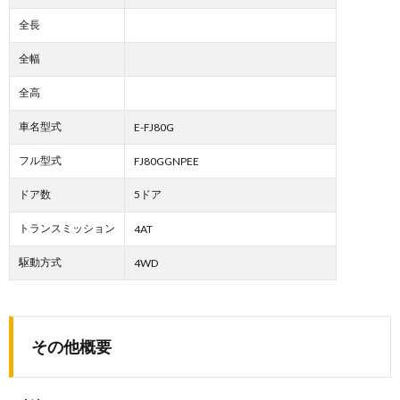
全長
全幅
全高
車名型式
E-FJ80G
フル型式
FJ80GGNPEE
ドア数
5ドア
トランスミッション
4AT
駆動方式
4WD
その他概要