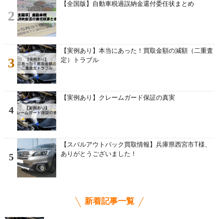
【全国版】自動車税過誤納金還付委任状まとめ
2
【実例あり】本当にあった！買取金額の減額（二重査
3
定）トラブル
【実例あり】クレームガード保証の真実
4
【スバルアウトバック買取情報】兵庫県西宮市T様、
ありがとうございました！
5
新着記事一覧