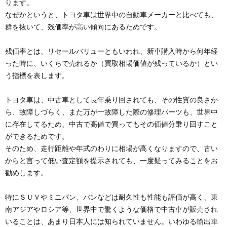
ります。
なぜかというと、トヨタ車は世界中の自動車メーカーと比べても、
群を抜いて、残価率が高い傾向にあるためです。
残価率とは、リセールバリューともいわれ、新車購入時から何年経
った時に、いくらで売れるか（買取相場価値が残っているか）とい
う指標を表します。
トヨタ車は、中古車として長年乗り回されても、その性質の良さか
ら、故障しづらく、また万が一故障した際の修理パーツも、世界中
に存在してるため、中古で高値で買ってもその価値分乗り回すこと
ができるためです。
そのため、走行距離や年式のわりに相場が高くなりますので、古い
からと言って低い査定額を提示されても、一度疑ってみることをお
勧めします。
特にＳＵＶやミニバン、バンなどは耐久性も性能も評価が高く、東
南アジアやロシア等、世界中で驚くような価格で中古車が販売され
いることは、あまり日本人には知られていません。いわゆる輸出車