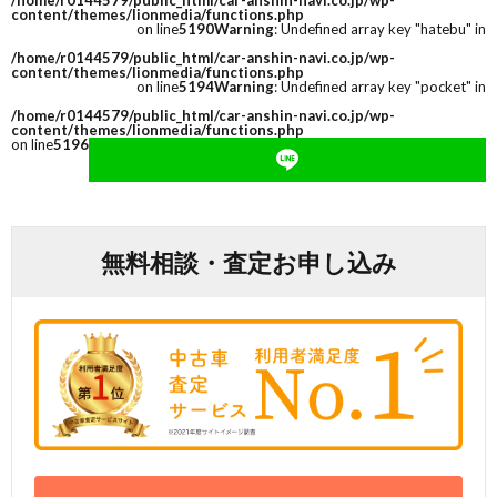
/home/r0144579/public_html/car-anshin-navi.co.jp/wp-
content/themes/lionmedia/functions.php
on line
5190
Warning
: Undefined array key "hatebu" in
/home/r0144579/public_html/car-anshin-navi.co.jp/wp-
content/themes/lionmedia/functions.php
on line
5194
Warning
: Undefined array key "pocket" in
/home/r0144579/public_html/car-anshin-navi.co.jp/wp-
content/themes/lionmedia/functions.php
on line
5196
無料相談・査定お申し込み