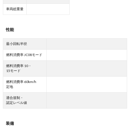
車両総重量
性能
最小回転半径
燃料消費率 JC08モード
燃料消費率 10・
15モード
燃料消費率 60km/h
定地
適合規制・
認定レベル値
装備