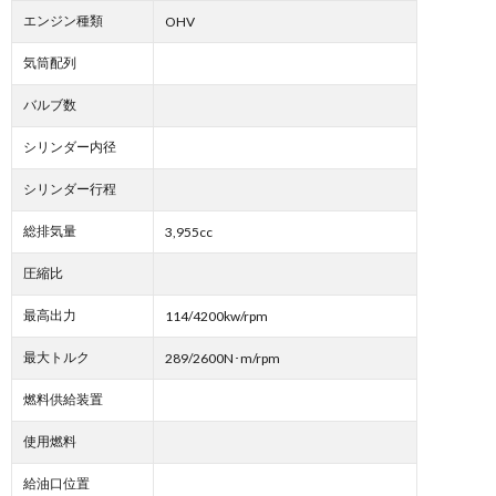
エンジン種類
OHV
気筒配列
バルブ数
シリンダー内径
シリンダー行程
総排気量
3,955cc
圧縮比
最高出力
114/4200kw/rpm
最大トルク
289/2600N･m/rpm
燃料供給装置
使用燃料
給油口位置