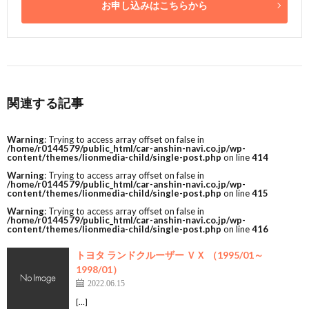
お申し込みはこちらから
関連する記事
Warning
: Trying to access array offset on false in
/home/r0144579/public_html/car-anshin-navi.co.jp/wp-
content/themes/lionmedia-child/single-post.php
on line
414
Warning
: Trying to access array offset on false in
/home/r0144579/public_html/car-anshin-navi.co.jp/wp-
content/themes/lionmedia-child/single-post.php
on line
415
Warning
: Trying to access array offset on false in
/home/r0144579/public_html/car-anshin-navi.co.jp/wp-
content/themes/lionmedia-child/single-post.php
on line
416
トヨタ ランドクルーザー ＶＸ （1995/01～
1998/01）
2022.06.15
[…]