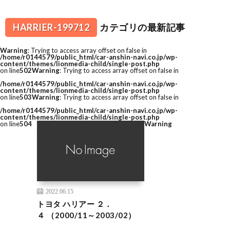
HARRIER-199712
カテゴリの最新記事
Warning
: Trying to access array offset on false in
/home/r0144579/public_html/car-anshin-navi.co.jp/wp-
content/themes/lionmedia-child/single-post.php
on line
502
Warning
: Trying to access array offset on false in
/home/r0144579/public_html/car-anshin-navi.co.jp/wp-
content/themes/lionmedia-child/single-post.php
on line
503
Warning
: Trying to access array offset on false in
/home/r0144579/public_html/car-anshin-navi.co.jp/wp-
content/themes/lionmedia-child/single-post.php
on line
504
Warning
2022.06.15
トヨタ ハリアー ２．
４ （2000/11～2003/02）