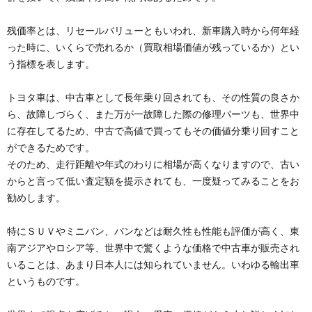
残価率とは、リセールバリューともいわれ、新車購入時から何年経
った時に、いくらで売れるか（買取相場価値が残っているか）とい
う指標を表します。
トヨタ車は、中古車として長年乗り回されても、その性質の良さか
ら、故障しづらく、また万が一故障した際の修理パーツも、世界中
に存在してるため、中古で高値で買ってもその価値分乗り回すこと
ができるためです。
そのため、走行距離や年式のわりに相場が高くなりますので、古い
からと言って低い査定額を提示されても、一度疑ってみることをお
勧めします。
特にＳＵＶやミニバン、バンなどは耐久性も性能も評価が高く、東
南アジアやロシア等、世界中で驚くような価格で中古車が販売され
いることは、あまり日本人には知られていません。いわゆる輸出車
というものです。