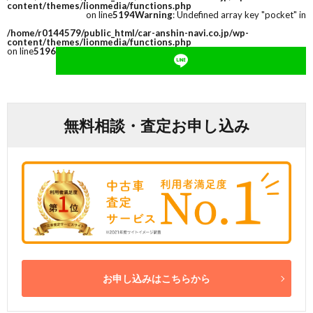
content/themes/lionmedia/functions.php
on line
5194
Warning
: Undefined array key "pocket" in
/home/r0144579/public_html/car-anshin-navi.co.jp/wp-
content/themes/lionmedia/functions.php
on line
5196
無料相談・査定お申し込み
お申し込みはこちらから