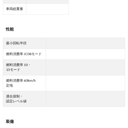
車両総重量
性能
最小回転半径
燃料消費率 JC08モード
燃料消費率 10・
15モード
燃料消費率 60km/h
定地
適合規制・
認定レベル値
装備