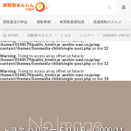
買取査定の申込
買取事例
車買取基礎知識
高価買取のススメ
自動車カタログ
トヨタ
ハリアー
HARRIER-199712
HOME
Warning
: Trying to access array offset on false in
/home/r0144579/public_html/car-anshin-navi.co.jp/wp-
content/themes/lionmedia-child/single-post.php
on line
12
Warning
: Trying to access array offset on false in
/home/r0144579/public_html/car-anshin-navi.co.jp/wp-
content/themes/lionmedia-child/single-post.php
on line
13
Warning
: Trying to access array offset on false in
/home/r0144579/public_html/car-anshin-navi.co.jp/wp-
content/themes/lionmedia-child/single-post.php
on line
14
トヨタ ハリアー ＦＯＵＲ （2000/11