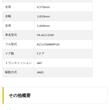
全長
4,570mm
全幅
1,810mm
全高
1,660mm
車名型式
TA-ACU15W
フル型式
ACU15WAWPGK
ドア数
5ドア
トランスミッション
4AT
駆動方式
4WD
その他概要