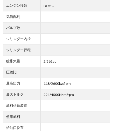
エンジン種類
DOHC
気筒配列
バルブ数
シリンダー内径
シリンダー行程
総排気量
2,362cc
圧縮比
最高出力
118/5600kw/rpm
最大トルク
221/4000N･m/rpm
燃料供給装置
使用燃料
給油口位置