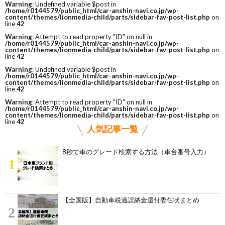
Warning
: Undefined variable $post in
/home/r0144579/public_html/car-anshin-navi.co.jp/wp-
content/themes/lionmedia-child/parts/sidebar-fav-post-list.php
on
line
42
Warning
: Attempt to read property "ID" on null in
/home/r0144579/public_html/car-anshin-navi.co.jp/wp-
content/themes/lionmedia-child/parts/sidebar-fav-post-list.php
on
line
42
Warning
: Undefined variable $post in
/home/r0144579/public_html/car-anshin-navi.co.jp/wp-
content/themes/lionmedia-child/parts/sidebar-fav-post-list.php
on
line
42
Warning
: Attempt to read property "ID" on null in
/home/r0144579/public_html/car-anshin-navi.co.jp/wp-
content/themes/lionmedia-child/parts/sidebar-fav-post-list.php
on
line
42
人気記事一覧
8秒で車のグレード検索する方法（車台番号入力）
1
【全国版】自動車税過誤納金還付委任状まとめ
2