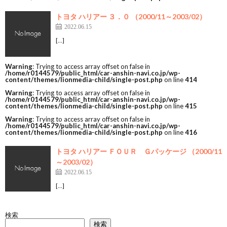
トヨタ ハリアー ３．０ （2000/11～2003/02）
2022.06.15
[…]
Warning
: Trying to access array offset on false in
/home/r0144579/public_html/car-anshin-navi.co.jp/wp-
content/themes/lionmedia-child/single-post.php
on line
414
Warning
: Trying to access array offset on false in
/home/r0144579/public_html/car-anshin-navi.co.jp/wp-
content/themes/lionmedia-child/single-post.php
on line
415
Warning
: Trying to access array offset on false in
/home/r0144579/public_html/car-anshin-navi.co.jp/wp-
content/themes/lionmedia-child/single-post.php
on line
416
トヨタ ハリアー ＦＯＵＲ Ｇパッケージ （2000/11
～2003/02）
2022.06.15
[…]
検索
検索