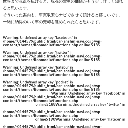
世界まで視点を広げると、現在の愛車の価値がもう少し詳しく知れ
ると思います。
そういった案内も、車買取安心ナビでさせて頂けると嬉しいです。
一緒に納得のいく車の売却を進められたらと思います。
Warning
: Undefined array key "facebook" in
/home/r0144579/public_html/car-anshin-navi.co.jp/wp-
content/themes/lionmedia/functions.php
on line
5185
Warning
: Undefined array key "twitter" in
/home/r0144579/public_html/car-anshin-navi.co.jp/wp-
content/themes/lionmedia/functions.php
on line
5185
Warning
: Undefined array key "hatebu" in
/home/r0144579/public_html/car-anshin-navi.co.jp/wp-
content/themes/lionmedia/functions.php
on line
5185
Warning
: Undefined array key "pocket" in
/home/r0144579/public_html/car-anshin-navi.co.jp/wp-
content/themes/lionmedia/functions.php
on line
5185
Warning
: Undefined array key "facebook" in
/home/r0144579/public_html/car-anshin-navi.co.jp/wp-
content/themes/lionmedia/functions.php
on line
5188
Warning
: Undefined array key "twitter" in
/home/r0144579/public_html/car-anshin-navi.co.jp/wp-
content/themes/lionmedia/functions.php
on line
5190
Warning
: Undefined array key "hatebu" in
/home/r0144579/public_html/car-anshin-navi.co.jp/wp-