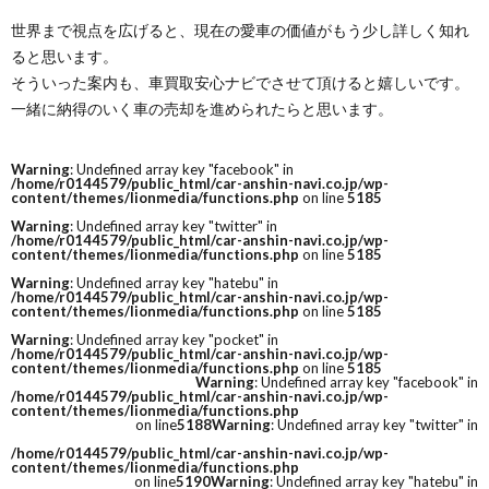
世界まで視点を広げると、現在の愛車の価値がもう少し詳しく知れ
ると思います。
そういった案内も、車買取安心ナビでさせて頂けると嬉しいです。
一緒に納得のいく車の売却を進められたらと思います。
Warning
: Undefined array key "facebook" in
/home/r0144579/public_html/car-anshin-navi.co.jp/wp-
content/themes/lionmedia/functions.php
on line
5185
Warning
: Undefined array key "twitter" in
/home/r0144579/public_html/car-anshin-navi.co.jp/wp-
content/themes/lionmedia/functions.php
on line
5185
Warning
: Undefined array key "hatebu" in
/home/r0144579/public_html/car-anshin-navi.co.jp/wp-
content/themes/lionmedia/functions.php
on line
5185
Warning
: Undefined array key "pocket" in
/home/r0144579/public_html/car-anshin-navi.co.jp/wp-
content/themes/lionmedia/functions.php
on line
5185
Warning
: Undefined array key "facebook" in
/home/r0144579/public_html/car-anshin-navi.co.jp/wp-
content/themes/lionmedia/functions.php
on line
5188
Warning
: Undefined array key "twitter" in
/home/r0144579/public_html/car-anshin-navi.co.jp/wp-
content/themes/lionmedia/functions.php
on line
5190
Warning
: Undefined array key "hatebu" in