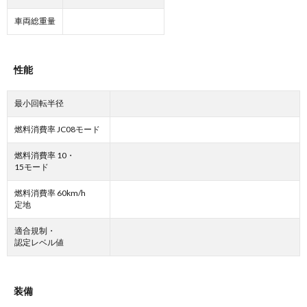
車両総重量
性能
最小回転半径
燃料消費率 JC08モード
燃料消費率 10・
15モード
燃料消費率 60km/h
定地
適合規制・
認定レベル値
装備