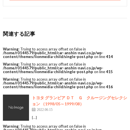
関連する記事
Warning
: Trying to access array offset on false in
/home/r0144579/public_html/car-anshin-navi.co.jp/wp-
content/themes/lionmedia-child/single-post.php
on line
414
Warning
: Trying to access array offset on false in
/home/r0144579/public_html/car-anshin-navi.co.jp/wp-
content/themes/lionmedia-child/single-post.php
on line
415
Warning
: Trying to access array offset on false in
/home/r0144579/public_html/car-anshin-navi.co.jp/wp-
content/themes/lionmedia-child/single-post.php
on line
416
トヨタ グランビア ＤＴ Ｇ クルージングセレクシ
ョン （1998/05～1999/08）
2022.06.15
[…]
Warning
: Trying to access array offset on false in