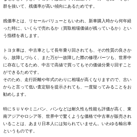
群を抜いて、残価率が高い傾向にあるためです。
残価率とは、リセールバリューともいわれ、新車購入時から何年経
った時に、いくらで売れるか（買取相場価値が残っているか）とい
う指標を表します。
トヨタ車は、中古車として長年乗り回されても、その性質の良さか
ら、故障しづらく、また万が一故障した際の修理パーツも、世界中
に存在してるため、中古で高値で買ってもその価値分乗り回すこと
ができるためです。
そのため、走行距離や年式のわりに相場が高くなりますので、古い
からと言って低い査定額を提示されても、一度疑ってみることをお
勧めします。
特にＳＵＶやミニバン、バンなどは耐久性も性能も評価が高く、東
南アジアやロシア等、世界中で驚くような価格で中古車が販売され
いることは、あまり日本人には知られていません。いわゆる輸出車
というものです。