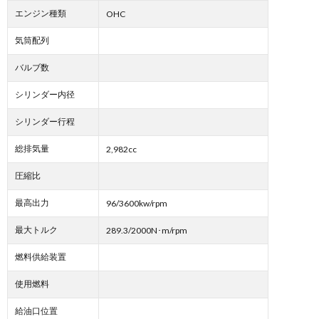
エンジン種類
OHC
気筒配列
バルブ数
シリンダー内径
シリンダー行程
総排気量
2,982cc
圧縮比
最高出力
96/3600kw/rpm
最大トルク
289.3/2000N･m/rpm
燃料供給装置
使用燃料
給油口位置