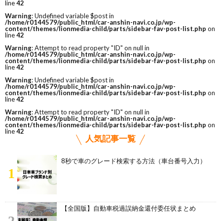
line
42
Warning
: Undefined variable $post in
/home/r0144579/public_html/car-anshin-navi.co.jp/wp-
content/themes/lionmedia-child/parts/sidebar-fav-post-list.php
on
line
42
Warning
: Attempt to read property "ID" on null in
/home/r0144579/public_html/car-anshin-navi.co.jp/wp-
content/themes/lionmedia-child/parts/sidebar-fav-post-list.php
on
line
42
Warning
: Undefined variable $post in
/home/r0144579/public_html/car-anshin-navi.co.jp/wp-
content/themes/lionmedia-child/parts/sidebar-fav-post-list.php
on
line
42
Warning
: Attempt to read property "ID" on null in
/home/r0144579/public_html/car-anshin-navi.co.jp/wp-
content/themes/lionmedia-child/parts/sidebar-fav-post-list.php
on
line
42
人気記事一覧
8秒で車のグレード検索する方法（車台番号入力）
1
【全国版】自動車税過誤納金還付委任状まとめ
2