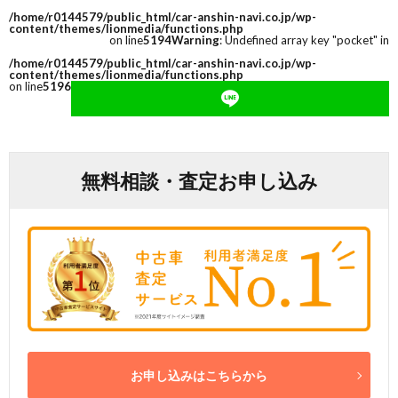
/home/r0144579/public_html/car-anshin-navi.co.jp/wp-
content/themes/lionmedia/functions.php
on line
5194
Warning
: Undefined array key "pocket" in
/home/r0144579/public_html/car-anshin-navi.co.jp/wp-
content/themes/lionmedia/functions.php
on line
5196
無料相談・査定お申し込み
お申し込みはこちらから