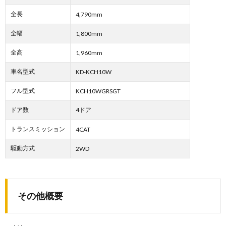
全長
4,790mm
全幅
1,800mm
全高
1,960mm
車名型式
KD-KCH10W
フル型式
KCH10WGRSGT
ドア数
4ドア
トランスミッション
4CAT
駆動方式
2WD
その他概要