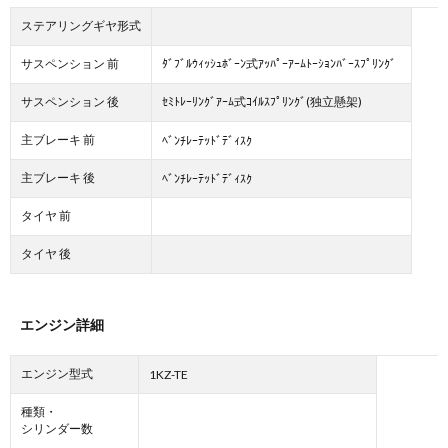
ステアリングギヤ形式
サスペンション 前
ﾀﾞﾌﾞﾙｳｨｯｼｭﾎﾞｰﾝ式ｱｯﾊﾟｰｱｰﾑﾄｰｼｮﾝﾊﾞｰｽﾌﾟﾘﾝｸﾞ
サスペンション 後
ｾﾐﾄﾚｰﾘﾝｸﾞｱｰﾑ式ｺｲﾙｽﾌﾟﾘﾝｸﾞ(独立懸架)
主ブレーキ 前
ﾍﾞﾝﾁﾚｰﾃｯﾄﾞﾃﾞｨｽｸ
主ブレーキ 後
ﾍﾞﾝﾁﾚｰﾃｯﾄﾞﾃﾞｨｽｸ
タイヤ 前
タイヤ 後
エンジン詳細
エンジン型式
1KZ-TE
種類・
シリンダー数