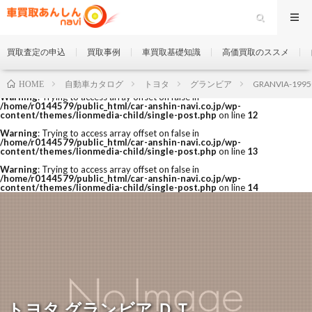
買取査定の申込
買取事例
車買取基礎知識
高価買取のススメ
自動車カタログ
トヨタ
グランビア
GRANVIA-1995
HOME
Warning
: Trying to access array offset on false in
/home/r0144579/public_html/car-anshin-navi.co.jp/wp-
content/themes/lionmedia-child/single-post.php
on line
12
Warning
: Trying to access array offset on false in
/home/r0144579/public_html/car-anshin-navi.co.jp/wp-
content/themes/lionmedia-child/single-post.php
on line
13
Warning
: Trying to access array offset on false in
/home/r0144579/public_html/car-anshin-navi.co.jp/wp-
content/themes/lionmedia-child/single-post.php
on line
14
トヨタ グランビア ＤＴ