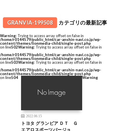
GRANVIA-199508
カテゴリの最新記事
Warning
: Trying to access array offset on false in
/home/r0144579/public_html/car-anshin-navi.co.jp/wp-
content/themes/lionmedia-child/single-post.php
on line
502
Warning
: Trying to access array offset on false in
/home/r0144579/public_html/car-anshin-navi.co.jp/wp-
content/themes/lionmedia-child/single-post.php
on line
503
Warning
: Trying to access array offset on false in
/home/r0144579/public_html/car-anshin-navi.co.jp/wp-
content/themes/lionmedia-child/single-post.php
on line
504
Warning
2022.06.15
トヨタ グランビア ＤＴ Ｇ
エアロスポーツバージョ