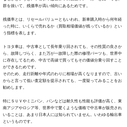
群を抜いて、残価率が高い傾向にあるためです。
残価率とは、リセールバリューともいわれ、新車購入時から何年経
った時に、いくらで売れるか（買取相場価値が残っているか）とい
う指標を表します。
トヨタ車は、中古車として長年乗り回されても、その性質の良さか
ら、故障しづらく、また万が一故障した際の修理パーツも、世界中
に存在してるため、中古で高値で買ってもその価値分乗り回すこと
ができるためです。
そのため、走行距離や年式のわりに相場が高くなりますので、古い
からと言って低い査定額を提示されても、一度疑ってみることをお
勧めします。
特にＳＵＶやミニバン、バンなどは耐久性も性能も評価が高く、東
南アジアやロシア等、世界中で驚くような価格で中古車が販売され
いることは、あまり日本人には知られていません。いわゆる輸出車
というものです。