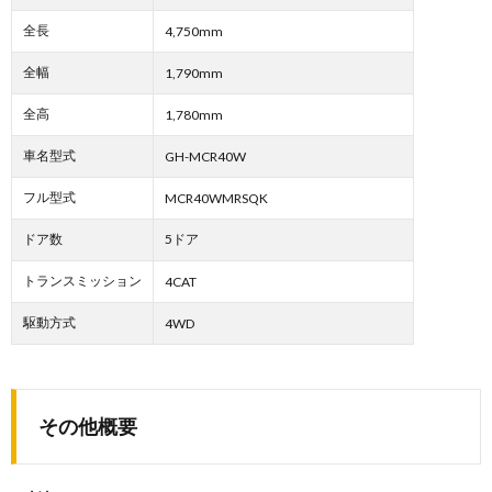
全長
4,750mm
全幅
1,790mm
全高
1,780mm
車名型式
GH-MCR40W
フル型式
MCR40WMRSQK
ドア数
5ドア
トランスミッション
4CAT
駆動方式
4WD
その他概要