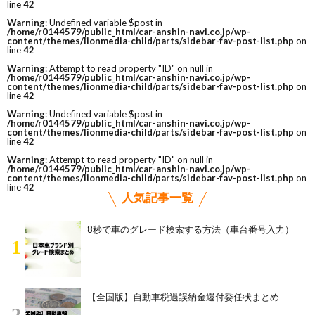
line
42
Warning
: Undefined variable $post in
/home/r0144579/public_html/car-anshin-navi.co.jp/wp-
content/themes/lionmedia-child/parts/sidebar-fav-post-list.php
on
line
42
Warning
: Attempt to read property "ID" on null in
/home/r0144579/public_html/car-anshin-navi.co.jp/wp-
content/themes/lionmedia-child/parts/sidebar-fav-post-list.php
on
line
42
Warning
: Undefined variable $post in
/home/r0144579/public_html/car-anshin-navi.co.jp/wp-
content/themes/lionmedia-child/parts/sidebar-fav-post-list.php
on
line
42
Warning
: Attempt to read property "ID" on null in
/home/r0144579/public_html/car-anshin-navi.co.jp/wp-
content/themes/lionmedia-child/parts/sidebar-fav-post-list.php
on
line
42
人気記事一覧
8秒で車のグレード検索する方法（車台番号入力）
1
【全国版】自動車税過誤納金還付委任状まとめ
2