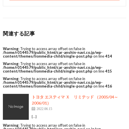
関連する記事
Warning
: Trying to access array offset on false in
/home/r0144579/public_html/car-anshin-navi.co.jp/wp-
content/themes/lionmedia-child/single-post.php
on line
414
Warning
: Trying to access array offset on false in
/home/r0144579/public_html/car-anshin-navi.co.jp/wp-
content/themes/lionmedia-child/single-post.php
on line
415
Warning
: Trying to access array offset on false in
/home/r0144579/public_html/car-anshin-navi.co.jp/wp-
content/themes/lionmedia-child/single-post.php
on line
416
トヨタ エスティマ Ｘ リミテッド （2005/04～
2006/01）
2022.06.15
[…]
Warning
: Trying to access array offset on false in