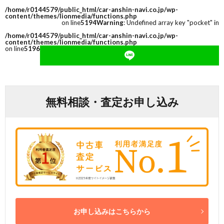
/home/r0144579/public_html/car-anshin-navi.co.jp/wp-
content/themes/lionmedia/functions.php
on line
5194
Warning
: Undefined array key "pocket" in
/home/r0144579/public_html/car-anshin-navi.co.jp/wp-
content/themes/lionmedia/functions.php
on line
5196
無料相談・査定お申し込み
お申し込みはこちらから