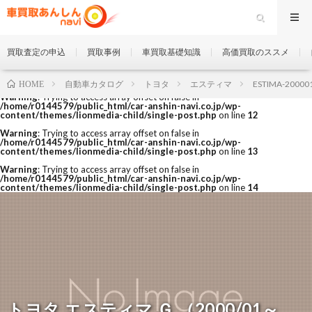
買取査定の申込
買取事例
車買取基礎知識
高価買取のススメ
自動車カタログ
トヨタ
エスティマ
ESTIMA-20000
HOME
Warning
: Trying to access array offset on false in
/home/r0144579/public_html/car-anshin-navi.co.jp/wp-
content/themes/lionmedia-child/single-post.php
on line
12
Warning
: Trying to access array offset on false in
/home/r0144579/public_html/car-anshin-navi.co.jp/wp-
content/themes/lionmedia-child/single-post.php
on line
13
Warning
: Trying to access array offset on false in
/home/r0144579/public_html/car-anshin-navi.co.jp/wp-
content/themes/lionmedia-child/single-post.php
on line
14
トヨタ エスティマ Ｇ （2000/01～