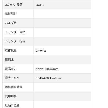
エンジン種類
DOHC
気筒配列
バルブ数
シリンダー内径
シリンダー行程
総排気量
2,994cc
圧縮比
最高出力
162/5800kw/rpm
最大トルク
304/4400N･m/rpm
燃料供給装置
使用燃料
給油口位置