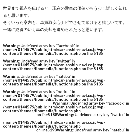
世界まで視点を広げると、現在の愛車の価値がもう少し詳しく知れ
ると思います。
そういった案内も、車買取安心ナビでさせて頂けると嬉しいです。
一緒に納得のいく車の売却を進められたらと思います。
Warning
: Undefined array key "facebook" in
/home/r0144579/public_html/car-anshin-navi.co.jp/wp-
content/themes/lionmedia/functions.php
on line
5185
Warning
: Undefined array key "twitter" in
/home/r0144579/public_html/car-anshin-navi.co.jp/wp-
content/themes/lionmedia/functions.php
on line
5185
Warning
: Undefined array key "hatebu" in
/home/r0144579/public_html/car-anshin-navi.co.jp/wp-
content/themes/lionmedia/functions.php
on line
5185
Warning
: Undefined array key "pocket" in
/home/r0144579/public_html/car-anshin-navi.co.jp/wp-
content/themes/lionmedia/functions.php
on line
5185
Warning
: Undefined array key "facebook" in
/home/r0144579/public_html/car-anshin-navi.co.jp/wp-
content/themes/lionmedia/functions.php
on line
5188
Warning
: Undefined array key "twitter" in
/home/r0144579/public_html/car-anshin-navi.co.jp/wp-
content/themes/lionmedia/functions.php
on line
5190
Warning
: Undefined array key "hatebu" in