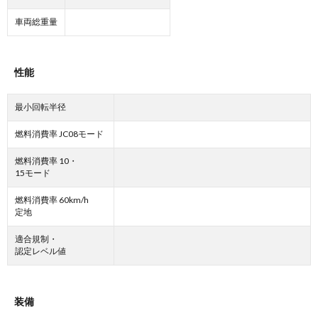
車両総重量
性能
最小回転半径
燃料消費率 JC08モード
燃料消費率 10・
15モード
燃料消費率 60km/h
定地
適合規制・
認定レベル値
装備