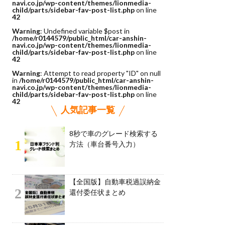
navi.co.jp/wp-content/themes/lionmedia-
child/parts/sidebar-fav-post-list.php
on line
42
Warning
: Undefined variable $post in
/home/r0144579/public_html/car-anshin-
navi.co.jp/wp-content/themes/lionmedia-
child/parts/sidebar-fav-post-list.php
on line
42
Warning
: Attempt to read property "ID" on null
in
/home/r0144579/public_html/car-anshin-
navi.co.jp/wp-content/themes/lionmedia-
child/parts/sidebar-fav-post-list.php
on line
42
人気記事一覧
8秒で車のグレード検索する
1
方法（車台番号入力）
【全国版】自動車税過誤納金
2
還付委任状まとめ