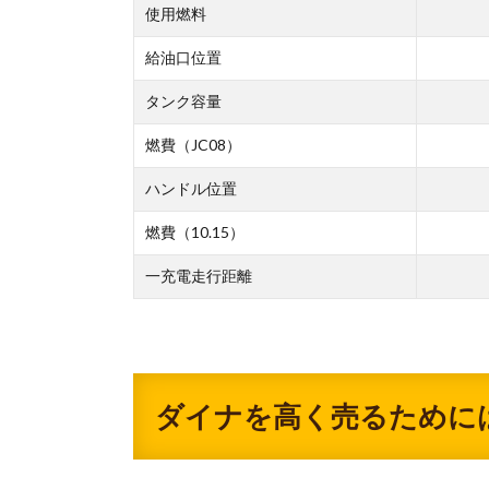
使用燃料
給油口位置
タンク容量
燃費（JC08）
ハンドル位置
燃費（10.15）
一充電走行距離
ダイナを高く売るために