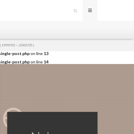
single-post.php
on line
12
9/05～2003/05）
single-post.php
on line
13
single-post.php
on line
14