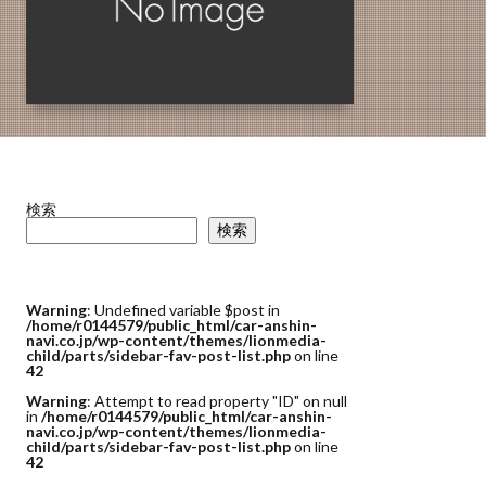
検索
検索
Warning
: Undefined variable $post in
/home/r0144579/public_html/car-anshin-
navi.co.jp/wp-content/themes/lionmedia-
child/parts/sidebar-fav-post-list.php
on line
42
Warning
: Attempt to read property "ID" on null
in
/home/r0144579/public_html/car-anshin-
navi.co.jp/wp-content/themes/lionmedia-
child/parts/sidebar-fav-post-list.php
on line
42