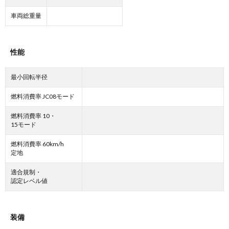
車両総重量
性能
最小回転半径
燃料消費率 JC08モード
燃料消費率 10・
15モード
燃料消費率 60km/h
定地
適合規制・
認定レベル値
装備