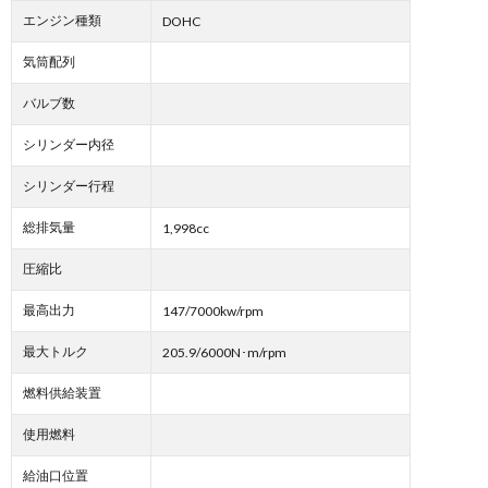
エンジン種類
DOHC
気筒配列
バルブ数
シリンダー内径
シリンダー行程
総排気量
1,998cc
圧縮比
最高出力
147/7000kw/rpm
最大トルク
205.9/6000N･m/rpm
燃料供給装置
使用燃料
給油口位置