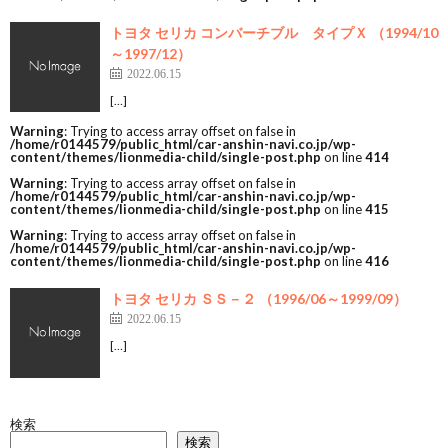
トヨタ セリカ コンバーチブル タイプＸ （1994/10
～1997/12）
2022.06.15
[…]
Warning
: Trying to access array offset on false in
/home/r0144579/public_html/car-anshin-navi.co.jp/wp-
content/themes/lionmedia-child/single-post.php
on line
414
Warning
: Trying to access array offset on false in
/home/r0144579/public_html/car-anshin-navi.co.jp/wp-
content/themes/lionmedia-child/single-post.php
on line
415
Warning
: Trying to access array offset on false in
/home/r0144579/public_html/car-anshin-navi.co.jp/wp-
content/themes/lionmedia-child/single-post.php
on line
416
トヨタ セリカ ＳＳ－２ （1996/06～1999/09）
2022.06.15
[…]
検索
検索