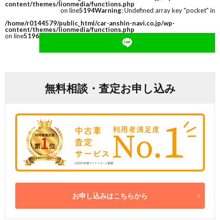
content/themes/lionmedia/functions.php
on line
5194
Warning
: Undefined array key "pocket" in
/home/r0144579/public_html/car-anshin-navi.co.jp/wp-
content/themes/lionmedia/functions.php
on line
5196
無料相談・査定お申し込み
お申し込みはこちらから