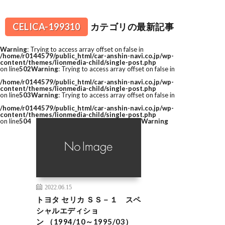
CELICA-199310
カテゴリの最新記事
Warning
: Trying to access array offset on false in
/home/r0144579/public_html/car-anshin-navi.co.jp/wp-
content/themes/lionmedia-child/single-post.php
on line
502
Warning
: Trying to access array offset on false in
/home/r0144579/public_html/car-anshin-navi.co.jp/wp-
content/themes/lionmedia-child/single-post.php
on line
503
Warning
: Trying to access array offset on false in
/home/r0144579/public_html/car-anshin-navi.co.jp/wp-
content/themes/lionmedia-child/single-post.php
on line
504
Warning
2022.06.15
トヨタ セリカ ＳＳ－１ スペ
シャルエディショ
ン （1994/10～1995/03）