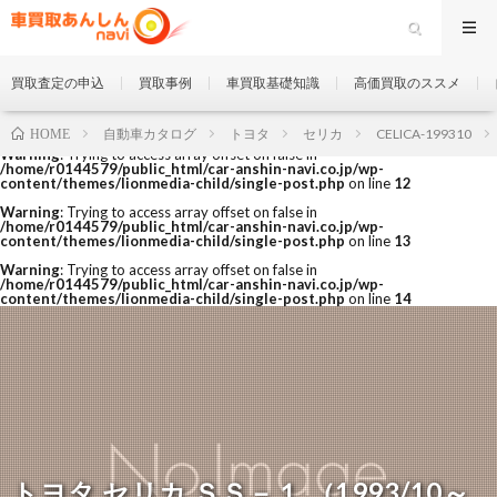
買取査定の申込
買取事例
車買取基礎知識
高価買取のススメ
自動車カタログ
トヨタ
セリカ
CELICA-199310
HOME
Warning
: Trying to access array offset on false in
/home/r0144579/public_html/car-anshin-navi.co.jp/wp-
content/themes/lionmedia-child/single-post.php
on line
12
Warning
: Trying to access array offset on false in
/home/r0144579/public_html/car-anshin-navi.co.jp/wp-
content/themes/lionmedia-child/single-post.php
on line
13
Warning
: Trying to access array offset on false in
/home/r0144579/public_html/car-anshin-navi.co.jp/wp-
content/themes/lionmedia-child/single-post.php
on line
14
トヨタ セリカ ＳＳ－１ （1993/10～