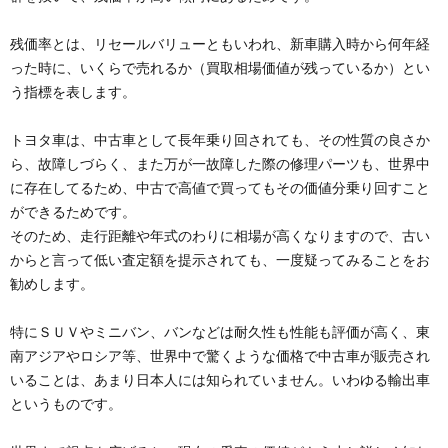
残価率とは、リセールバリューともいわれ、新車購入時から何年経
った時に、いくらで売れるか（買取相場価値が残っているか）とい
う指標を表します。
トヨタ車は、中古車として長年乗り回されても、その性質の良さか
ら、故障しづらく、また万が一故障した際の修理パーツも、世界中
に存在してるため、中古で高値で買ってもその価値分乗り回すこと
ができるためです。
そのため、走行距離や年式のわりに相場が高くなりますので、古い
からと言って低い査定額を提示されても、一度疑ってみることをお
勧めします。
特にＳＵＶやミニバン、バンなどは耐久性も性能も評価が高く、東
南アジアやロシア等、世界中で驚くような価格で中古車が販売され
いることは、あまり日本人には知られていません。いわゆる輸出車
というものです。