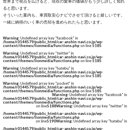
世界まで視点を広げると、現在の愛車の価値がもう少し詳しく知れ
ると思います。
そういった案内も、車買取安心ナビでさせて頂けると嬉しいです。
一緒に納得のいく車の売却を進められたらと思います。
Warning
: Undefined array key "facebook" in
/home/r0144579/public_html/car-anshin-navi.co.jp/wp-
content/themes/lionmedia/functions.php
on line
5185
Warning
: Undefined array key "twitter" in
/home/r0144579/public_html/car-anshin-navi.co.jp/wp-
content/themes/lionmedia/functions.php
on line
5185
Warning
: Undefined array key "hatebu" in
/home/r0144579/public_html/car-anshin-navi.co.jp/wp-
content/themes/lionmedia/functions.php
on line
5185
Warning
: Undefined array key "pocket" in
/home/r0144579/public_html/car-anshin-navi.co.jp/wp-
content/themes/lionmedia/functions.php
on line
5185
Warning
: Undefined array key "facebook" in
/home/r0144579/public_html/car-anshin-navi.co.jp/wp-
content/themes/lionmedia/functions.php
on line
5188
Warning
: Undefined array key "twitter" in
/home/r0144579/public_html/car-anshin-navi.co.jp/wp-
content/themes/lionmedia/functions.php
on line
5190
Warning
: Undefined array key "hatebu" in
/home/r0144579/public_html/car-anshin-navi.co.jp/wp-