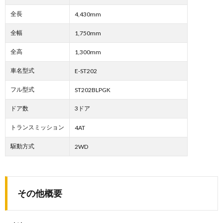
全長
4,430mm
全幅
1,750mm
全高
1,300mm
車名型式
E-ST202
フル型式
ST202BLPGK
ドア数
3ドア
トランスミッション
4AT
駆動方式
2WD
その他概要