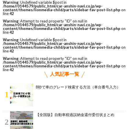
Warning
: Undefined variable $post in
/home/r0144579/public_html/car-anshin-navi.co.jp/wp-
content/themes/lionmedia-child/parts/sidebar-fav-post-list.php
on
line
42
Warning
: Attempt to read property "ID" on null in
/home/r0144579/public_html/car-anshin-navi.co.jp/wp-
content/themes/lionmedia-child/parts/sidebar-fav-post-list.php
on
line
42
Warning
: Undefined variable $post in
/home/r0144579/public_html/car-anshin-navi.co.jp/wp-
content/themes/lionmedia-child/parts/sidebar-fav-post-list.php
on
line
42
Warning
: Attempt to read property "ID" on null in
/home/r0144579/public_html/car-anshin-navi.co.jp/wp-
content/themes/lionmedia-child/parts/sidebar-fav-post-list.php
on
line
42
人気記事一覧
8秒で車のグレード検索する方法（車台番号入力）
1
【全国版】自動車税過誤納金還付委任状まとめ
2