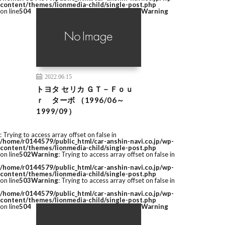
content/themes/lionmedia-child/single-post.php
on line
504
Warning
2022.06.15
トヨタ セリカ ＧＴ－Ｆｏｕ
ｒ ターボ （1996/06～
1999/09）
: Trying to access array offset on false in
/home/r0144579/public_html/car-anshin-navi.co.jp/wp-
content/themes/lionmedia-child/single-post.php
on line
502
Warning
: Trying to access array offset on false in
/home/r0144579/public_html/car-anshin-navi.co.jp/wp-
content/themes/lionmedia-child/single-post.php
on line
503
Warning
: Trying to access array offset on false in
/home/r0144579/public_html/car-anshin-navi.co.jp/wp-
content/themes/lionmedia-child/single-post.php
on line
504
Warning