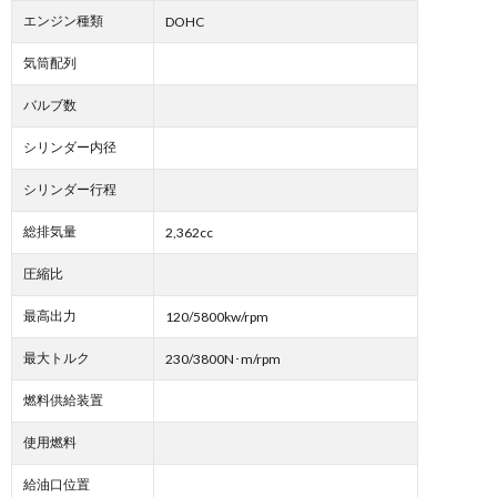
エンジン種類
DOHC
気筒配列
バルブ数
シリンダー内径
シリンダー行程
総排気量
2,362cc
圧縮比
最高出力
120/5800kw/rpm
最大トルク
230/3800N･m/rpm
燃料供給装置
使用燃料
給油口位置