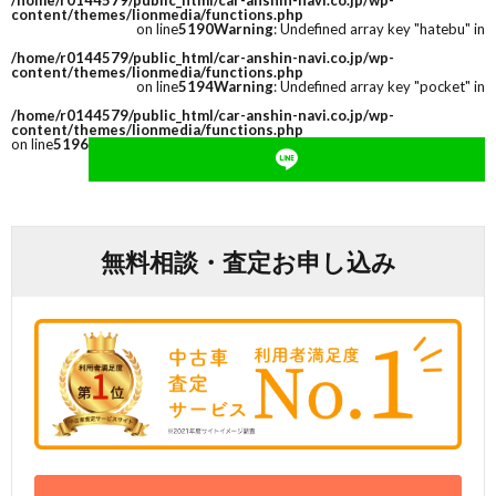
/home/r0144579/public_html/car-anshin-navi.co.jp/wp-
content/themes/lionmedia/functions.php
on line
5190
Warning
: Undefined array key "hatebu" in
/home/r0144579/public_html/car-anshin-navi.co.jp/wp-
content/themes/lionmedia/functions.php
on line
5194
Warning
: Undefined array key "pocket" in
/home/r0144579/public_html/car-anshin-navi.co.jp/wp-
content/themes/lionmedia/functions.php
on line
5196
無料相談・査定お申し込み