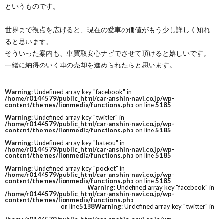
というものです。
世界まで視点を広げると、現在の愛車の価値がもう少し詳しく知れ
ると思います。
そういった案内も、車買取安心ナビでさせて頂けると嬉しいです。
一緒に納得のいく車の売却を進められたらと思います。
Warning
: Undefined array key "facebook" in
/home/r0144579/public_html/car-anshin-navi.co.jp/wp-
content/themes/lionmedia/functions.php
on line
5185
Warning
: Undefined array key "twitter" in
/home/r0144579/public_html/car-anshin-navi.co.jp/wp-
content/themes/lionmedia/functions.php
on line
5185
Warning
: Undefined array key "hatebu" in
/home/r0144579/public_html/car-anshin-navi.co.jp/wp-
content/themes/lionmedia/functions.php
on line
5185
Warning
: Undefined array key "pocket" in
/home/r0144579/public_html/car-anshin-navi.co.jp/wp-
content/themes/lionmedia/functions.php
on line
5185
Warning
: Undefined array key "facebook" in
/home/r0144579/public_html/car-anshin-navi.co.jp/wp-
content/themes/lionmedia/functions.php
on line
5188
Warning
: Undefined array key "twitter" in