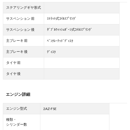
ステアリングギヤ形式
サスペンション 前
ｽﾄﾗｯﾄ式ｺｲﾙｽﾌﾟﾘﾝｸﾞ
サスペンション 後
ﾀﾞﾌﾞﾙｳｨｯｼｭﾎﾞｰﾝ式ｺｲﾙｽﾌﾟﾘﾝｸﾞ
主ブレーキ 前
ﾍﾞﾝﾁﾚｰﾃｯﾄﾞﾃﾞｨｽｸ
主ブレーキ 後
ﾃﾞｨｽｸ
タイヤ 前
タイヤ 後
エンジン詳細
エンジン型式
2AZ-FSE
種類・
シリンダー数