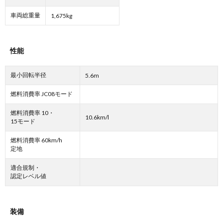
車両総重量
1,675kg
性能
最小回転半径
5.6m
燃料消費率 JC08モード
燃料消費率 10・
10.6km/l
15モード
燃料消費率 60km/h
定地
適合規制・
認定レベル値
装備