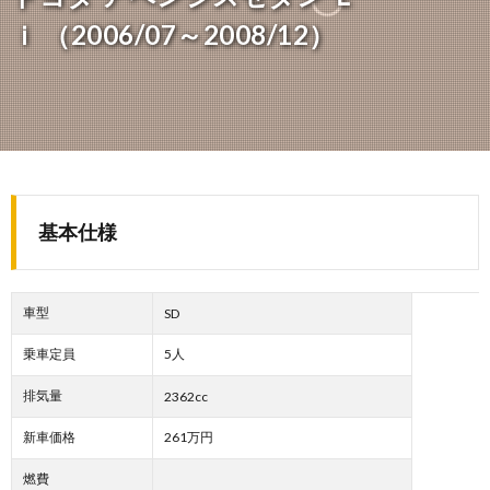
ｉ （2006/07～2008/12）
基本仕様
車型
SD
乗車定員
5人
排気量
2362cc
新車価格
261万円
燃費