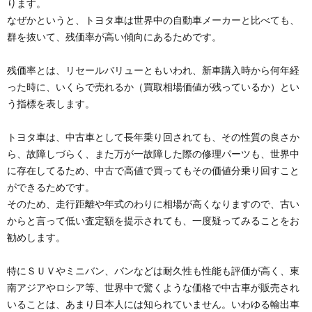
ります。
なぜかというと、トヨタ車は世界中の自動車メーカーと比べても、
群を抜いて、残価率が高い傾向にあるためです。
残価率とは、リセールバリューともいわれ、新車購入時から何年経
った時に、いくらで売れるか（買取相場価値が残っているか）とい
う指標を表します。
トヨタ車は、中古車として長年乗り回されても、その性質の良さか
ら、故障しづらく、また万が一故障した際の修理パーツも、世界中
に存在してるため、中古で高値で買ってもその価値分乗り回すこと
ができるためです。
そのため、走行距離や年式のわりに相場が高くなりますので、古い
からと言って低い査定額を提示されても、一度疑ってみることをお
勧めします。
特にＳＵＶやミニバン、バンなどは耐久性も性能も評価が高く、東
南アジアやロシア等、世界中で驚くような価格で中古車が販売され
いることは、あまり日本人には知られていません。いわゆる輸出車