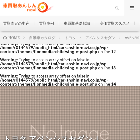
買取査定の申込
買取事例
車買取基礎知識
高価買取のススメ
自動車カタログ
トヨタ
アベンシスセダン
AVENSIS
HOME
Warning
: Trying to access array offset on false in
/home/r0144579/public_html/car-anshin-navi.co.jp/wp-
content/themes/lionmedia-child/single-post.php
on line
12
Warning
: Trying to access array offset on false in
/home/r0144579/public_html/car-anshin-navi.co.jp/wp-
content/themes/lionmedia-child/single-post.php
on line
13
Warning
: Trying to access array offset on false in
/home/r0144579/public_html/car-anshin-navi.co.jp/wp-
content/themes/lionmedia-child/single-post.php
on line
14
トヨタ アベンシスセダン Ｌ