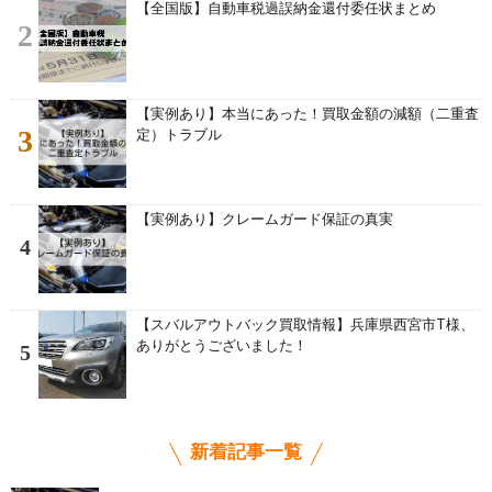
【全国版】自動車税過誤納金還付委任状まとめ
2
【実例あり】本当にあった！買取金額の減額（二重査
3
定）トラブル
【実例あり】クレームガード保証の真実
4
【スバルアウトバック買取情報】兵庫県西宮市T様、
ありがとうございました！
5
新着記事一覧