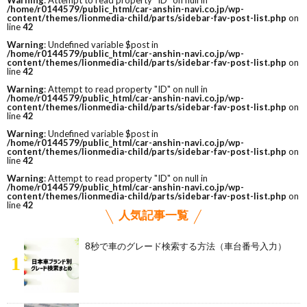
Warning
: Attempt to read property "ID" on null in
/home/r0144579/public_html/car-anshin-navi.co.jp/wp-
content/themes/lionmedia-child/parts/sidebar-fav-post-list.php
on
line
42
Warning
: Undefined variable $post in
/home/r0144579/public_html/car-anshin-navi.co.jp/wp-
content/themes/lionmedia-child/parts/sidebar-fav-post-list.php
on
line
42
Warning
: Attempt to read property "ID" on null in
/home/r0144579/public_html/car-anshin-navi.co.jp/wp-
content/themes/lionmedia-child/parts/sidebar-fav-post-list.php
on
line
42
Warning
: Undefined variable $post in
/home/r0144579/public_html/car-anshin-navi.co.jp/wp-
content/themes/lionmedia-child/parts/sidebar-fav-post-list.php
on
line
42
Warning
: Attempt to read property "ID" on null in
/home/r0144579/public_html/car-anshin-navi.co.jp/wp-
content/themes/lionmedia-child/parts/sidebar-fav-post-list.php
on
line
42
人気記事一覧
8秒で車のグレード検索する方法（車台番号入力）
1