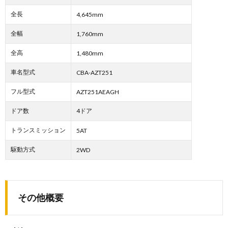
全長
4,645mm
全幅
1,760mm
全高
1,480mm
車名型式
CBA-AZT251
フル型式
AZT251AEAGH
ドア数
4ドア
トランスミッション
5AT
駆動方式
2WD
その他概要