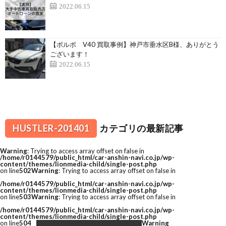
2022.06.15
【ボルボ V40 買取事例】神戸市垂水区B様、ありがとう
ございます！
2022.06.15
HUSTLER-201401
カテゴリの最新記事
Warning
: Trying to access array offset on false in
/home/r0144579/public_html/car-anshin-navi.co.jp/wp-
content/themes/lionmedia-child/single-post.php
on line
502
Warning
: Trying to access array offset on false in
/home/r0144579/public_html/car-anshin-navi.co.jp/wp-
content/themes/lionmedia-child/single-post.php
on line
503
Warning
: Trying to access array offset on false in
/home/r0144579/public_html/car-anshin-navi.co.jp/wp-
content/themes/lionmedia-child/single-post.php
on line
504
Warning