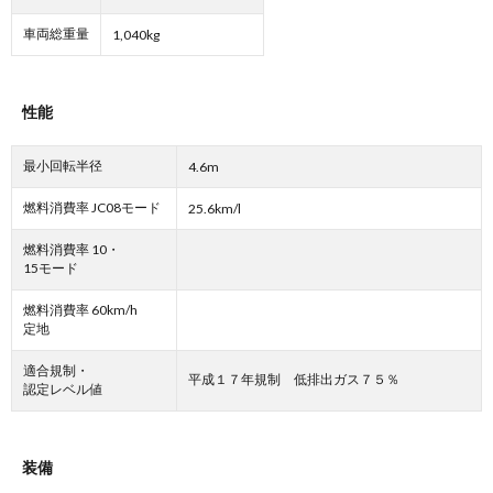
車両総重量
1,040kg
性能
最小回転半径
4.6m
燃料消費率 JC08モード
25.6km/l
燃料消費率 10・
15モード
燃料消費率 60km/h
定地
適合規制・
平成１７年規制 低排出ガス７５％
認定レベル値
装備