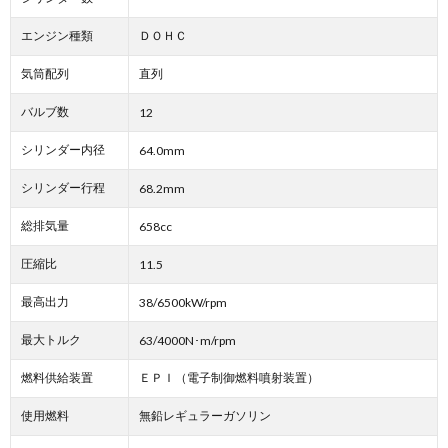
エンジン種類
ＤＯＨＣ
気筒配列
直列
バルブ数
12
シリンダー内径
64.0mm
シリンダー行程
68.2mm
総排気量
658cc
圧縮比
11.5
最高出力
38/6500kW/rpm
最大トルク
63/4000N･m/rpm
燃料供給装置
ＥＰＩ（電子制御燃料噴射装置）
使用燃料
無鉛レギュラーガソリン