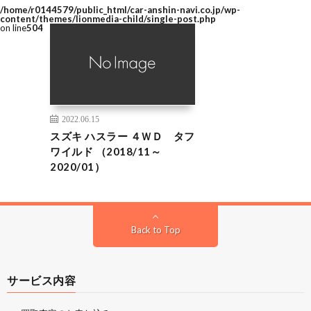
/home/r0144579/public_html/car-anshin-navi.co.jp/wp-
content/themes/lionmedia-child/single-post.php
on line
504
2022.06.15
スズキ ハスラー ４ＷＤ タフ
ワイルド （2018/11～
2020/01）
Back to Top
サービス内容