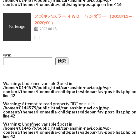
/home/r0144579/public_html/car-anshin-navi.co.jp/wp-
content/themes/lionmedia-child/single-post.php
on line
416
スズキ ハスラー ４ＷＤ ワンダラー （2018/11～
2020/01）
2022.06.15
[…]
検索
検索
Warning
: Undefined variable $post in
/home/r0144579/public_html/car-anshin-navi.co.jp/wp-
content/themes/lionmedia-child/parts/sidebar-fav-post-list.php
on
line
42
Warning
: Attempt to read property "ID" on null in
/home/r0144579/public_html/car-anshin-navi.co.jp/wp-
content/themes/lionmedia-child/parts/sidebar-fav-post-list.php
on
line
42
Warning
: Undefined variable $post in
/home/r0144579/public_html/car-anshin-navi.co.jp/wp-
content/themes/lionmedia-child/parts/sidebar-fav-post-list.php
on
line
42