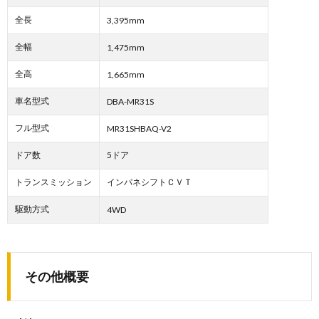
全長
3,395mm
全幅
1,475mm
全高
1,665mm
車名型式
DBA-MR31S
フル型式
MR31SHBAQ-V2
ドア数
5ドア
トランスミッション
インパネシフトＣＶＴ
駆動方式
4WD
その他概要