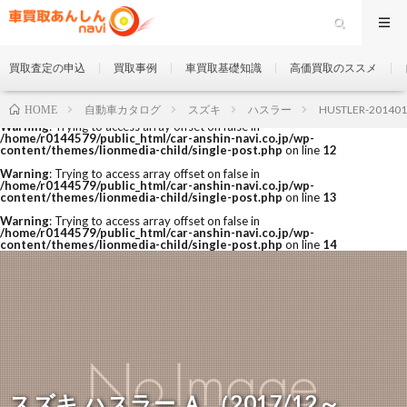
買取査定の申込
買取事例
車買取基礎知識
高価買取のススメ
自動車カタログ
スズキ
ハスラー
HUSTLER-201401
HOME
Warning
: Trying to access array offset on false in
/home/r0144579/public_html/car-anshin-navi.co.jp/wp-
content/themes/lionmedia-child/single-post.php
on line
12
Warning
: Trying to access array offset on false in
/home/r0144579/public_html/car-anshin-navi.co.jp/wp-
content/themes/lionmedia-child/single-post.php
on line
13
Warning
: Trying to access array offset on false in
/home/r0144579/public_html/car-anshin-navi.co.jp/wp-
content/themes/lionmedia-child/single-post.php
on line
14
スズキ ハスラー Ａ （2017/12～