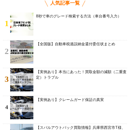
人気記事一覧
8秒で車のグレード検索する方法（車台番号入力）
1
【全国版】自動車税過誤納金還付委任状まとめ
2
【実例あり】本当にあった！買取金額の減額（二重査
3
定）トラブル
【実例あり】クレームガード保証の真実
4
【スバルアウトバック買取情報】兵庫県西宮市T様、