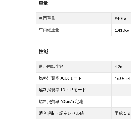
重量
車両重量
940kg
車両総重量
1,410kg
性能
最小回転半径
4.2m
燃料消費率 JC08モード
16.0km/l
燃料消費率 10・15モード
燃料消費率 60km/h 定地
適合規制・認定レベル値
平成１９