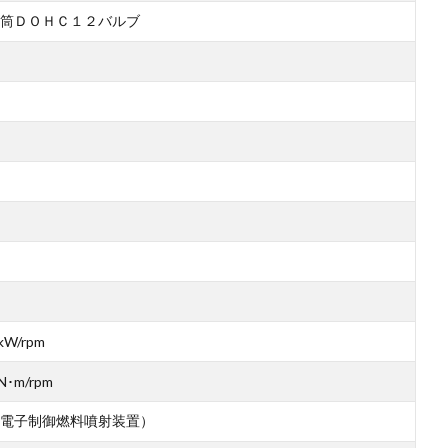
筒ＤＯＨＣ１２バルブ
kW/rpm
N･m/rpm
電子制御燃料噴射装置）