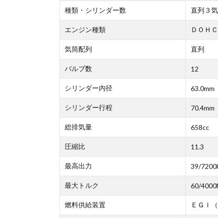
種類・シリンダー数
直列３気
エンジン種類
ＤＯＨＣ
気筒配列
直列
バルブ数
12
シリンダー内径
63.0mm
シリンダー行程
70.4mm
総排気量
658cc
圧縮比
11.3
最高出力
39/7200
最大トルク
60/4000
燃料供給装置
ＥＧＩ（