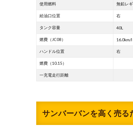
使用燃料
無鉛レギ
給油口位置
右
タンク容量
40L
燃費（JC08）
16.0km/l
ハンドル位置
右
燃費（10.15）
一充電走行距離
サンバーバンを高く売る