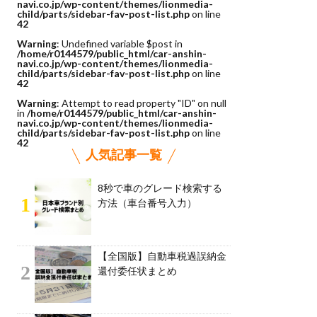
navi.co.jp/wp-content/themes/lionmedia-
child/parts/sidebar-fav-post-list.php
on line
42
Warning
: Undefined variable $post in
/home/r0144579/public_html/car-anshin-
navi.co.jp/wp-content/themes/lionmedia-
child/parts/sidebar-fav-post-list.php
on line
42
Warning
: Attempt to read property "ID" on null
in
/home/r0144579/public_html/car-anshin-
navi.co.jp/wp-content/themes/lionmedia-
child/parts/sidebar-fav-post-list.php
on line
42
人気記事一覧
8秒で車のグレード検索する
1
方法（車台番号入力）
【全国版】自動車税過誤納金
2
還付委任状まとめ