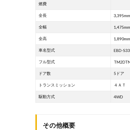
燃費
全長
3,395m
全幅
1,475m
全高
1,890m
車名型式
EBD-S3
フル型式
TM2DT
ドア数
5ドア
トランスミッション
４ＡＴ
駆動方式
4WD
その他概要