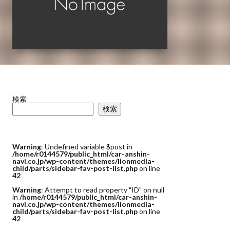
検索
検索
Warning
: Undefined variable $post in
/home/r0144579/public_html/car-anshin-
navi.co.jp/wp-content/themes/lionmedia-
child/parts/sidebar-fav-post-list.php
on line
42
Warning
: Attempt to read property "ID" on null
in
/home/r0144579/public_html/car-anshin-
navi.co.jp/wp-content/themes/lionmedia-
child/parts/sidebar-fav-post-list.php
on line
42