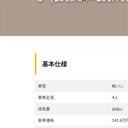
基本仕様
車型
軽バン
乗車定員
4人
排気量
658cc
新車価格
141.6万