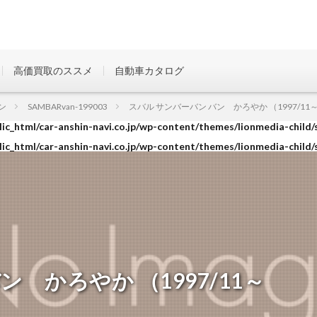
高価買取のススメ
自動車カタログ
ic_html/car-anshin-navi.co.jp/wp-content/themes/lionmedia-child/
ン
SAMBARvan-199003
スバル サンバーバン バン かろやか （1997/11～1
ic_html/car-anshin-navi.co.jp/wp-content/themes/lionmedia-child/
ic_html/car-anshin-navi.co.jp/wp-content/themes/lionmedia-child/
 かろやか （1997/11～