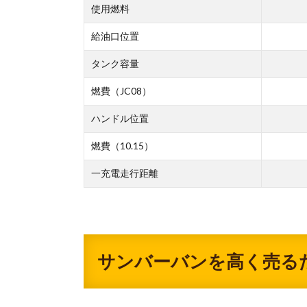
使用燃料
給油口位置
タンク容量
燃費（JC08）
ハンドル位置
燃費（10.15）
一充電走行距離
サンバーバンを高く売る