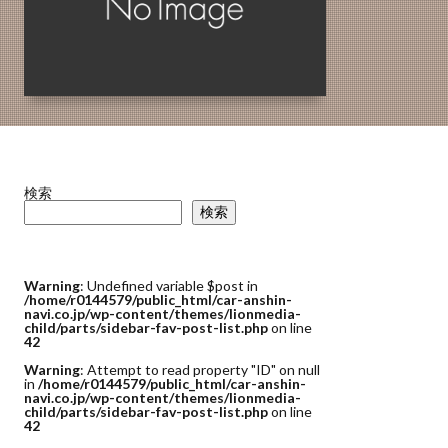
検索
検索
Warning
: Undefined variable $post in
/home/r0144579/public_html/car-anshin-
navi.co.jp/wp-content/themes/lionmedia-
child/parts/sidebar-fav-post-list.php
on line
42
Warning
: Attempt to read property "ID" on null
in
/home/r0144579/public_html/car-anshin-
navi.co.jp/wp-content/themes/lionmedia-
child/parts/sidebar-fav-post-list.php
on line
42