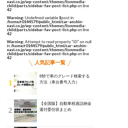
navi.co.jp/wp-content/themes/lionmedia-
child/parts/sidebar-fav-post-list.php
on line
42
Warning
: Undefined variable $post in
/home/r0144579/public_html/car-anshin-
navi.co.jp/wp-content/themes/lionmedia-
child/parts/sidebar-fav-post-list.php
on line
42
Warning
: Attempt to read property "ID" on null
in
/home/r0144579/public_html/car-anshin-
navi.co.jp/wp-content/themes/lionmedia-
child/parts/sidebar-fav-post-list.php
on line
42
人気記事一覧
8秒で車のグレード検索する
1
方法（車台番号入力）
【全国版】自動車税過誤納金
2
還付委任状まとめ