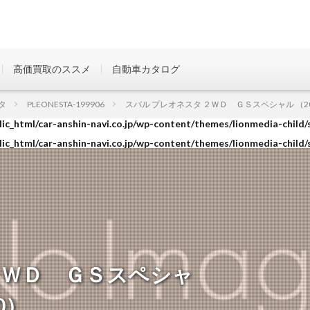
高価買取のススメ
自動車カタログ
ic_html/car-anshin-navi.co.jp/wp-content/themes/lionmedia-child/
タ
PLEONESTA-199906
スバル プレオネスタ ２ＷＤ ＧＳスペシャル （2000
ic_html/car-anshin-navi.co.jp/wp-content/themes/lionmedia-child/
ic_html/car-anshin-navi.co.jp/wp-content/themes/lionmedia-child/
２ＷＤ ＧＳスペシャ
10）