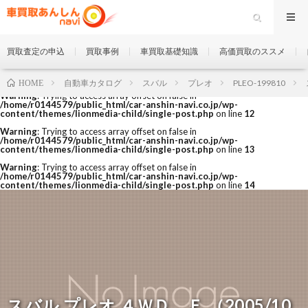
買取査定の申込
買取事例
車買取基礎知識
高価買取のススメ
自動車カタログ
スバル
プレオ
PLEO-199810
HOME
Warning
: Trying to access array offset on false in
/home/r0144579/public_html/car-anshin-navi.co.jp/wp-
content/themes/lionmedia-child/single-post.php
on line
12
Warning
: Trying to access array offset on false in
/home/r0144579/public_html/car-anshin-navi.co.jp/wp-
content/themes/lionmedia-child/single-post.php
on line
13
Warning
: Trying to access array offset on false in
/home/r0144579/public_html/car-anshin-navi.co.jp/wp-
content/themes/lionmedia-child/single-post.php
on line
14
スバル プレオ ４ＷＤ Ｆ （2005/10