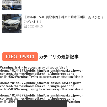
【ボルボ V40 買取事例】神戸市垂水区B様、ありがとう
ございます！
2022.06.15
PLEO-199810
カテゴリの最新記事
Warning
: Trying to access array offset on false in
/home/r0144579/public_html/car-anshin-navi.co.jp/wp-
content/themes/lionmedia-child/single-post.php
on line
502
Warning
: Trying to access array offset on false in
/home/r0144579/public_html/car-anshin-navi.co.jp/wp-
content/themes/lionmedia-child/single-post.php
on line
503
Warning
: Trying to access array offset on false in
/home/r0144579/public_html/car-anshin-navi.co.jp/wp-
content/themes/lionmedia-child/single-post.php
on line
504
Warning