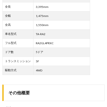
全長
3,395mm
全幅
1,475mm
全高
1,550mm
車名型式
TA-RA2
フル型式
RA2GL4PRXC
ドア数
5ドア
トランスミッション
5F
駆動方式
4WD
その他概要