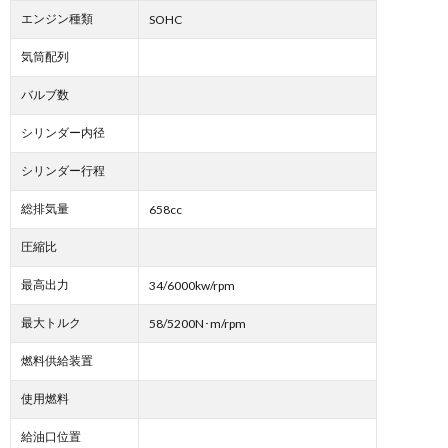
エンジン種類
SOHC
気筒配列
バルブ数
シリンダー内径
シリンダー行程
総排気量
658cc
圧縮比
最高出力
34/6000kw/rpm
最大トルク
58/5200N･m/rpm
燃料供給装置
使用燃料
給油口位置