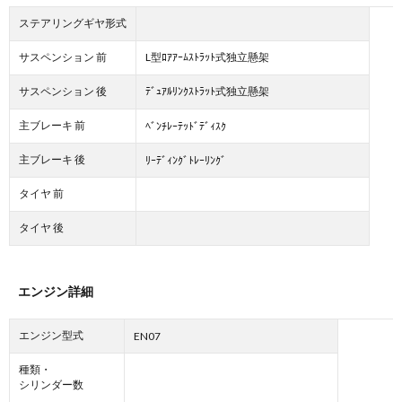
ステアリングギヤ形式
サスペンション 前
L型ﾛｱｱｰﾑｽﾄﾗｯﾄ式独立懸架
サスペンション 後
ﾃﾞｭｱﾙﾘﾝｸｽﾄﾗｯﾄ式独立懸架
主ブレーキ 前
ﾍﾞﾝﾁﾚｰﾃｯﾄﾞﾃﾞｨｽｸ
主ブレーキ 後
ﾘｰﾃﾞｨﾝｸﾞﾄﾚｰﾘﾝｸﾞ
タイヤ 前
タイヤ 後
エンジン詳細
エンジン型式
EN07
種類・
シリンダー数