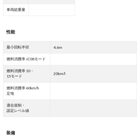
車両総重量
性能
最小回転半径
4.6m
燃料消費率 JC08モード
燃料消費率 10・
20km/l
15モード
燃料消費率 60km/h
定地
適合規制・
認定レベル値
装備