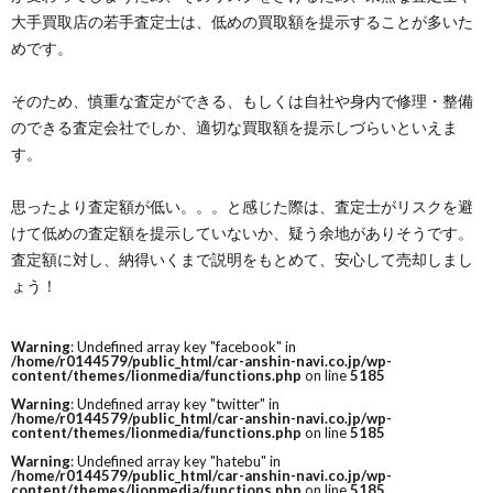
大手買取店の若手査定士は、低めの買取額を提示することが多いた
めです。
そのため、慎重な査定ができる、もしくは自社や身内で修理・整備
のできる査定会社でしか、適切な買取額を提示しづらいといえま
す。
思ったより査定額が低い。。。と感じた際は、査定士がリスクを避
けて低めの査定額を提示していないか、疑う余地がありそうです。
査定額に対し、納得いくまで説明をもとめて、安心して売却しまし
ょう！
Warning
: Undefined array key "facebook" in
/home/r0144579/public_html/car-anshin-navi.co.jp/wp-
content/themes/lionmedia/functions.php
on line
5185
Warning
: Undefined array key "twitter" in
/home/r0144579/public_html/car-anshin-navi.co.jp/wp-
content/themes/lionmedia/functions.php
on line
5185
Warning
: Undefined array key "hatebu" in
/home/r0144579/public_html/car-anshin-navi.co.jp/wp-
content/themes/lionmedia/functions.php
on line
5185