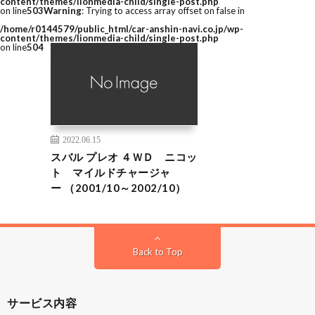
content/themes/lionmedia-child/single-post.php
on line
503
Warning
: Trying to access array offset on false in
/home/r0144579/public_html/car-anshin-navi.co.jp/wp-
content/themes/lionmedia-child/single-post.php
on line
504
2022.06.15
スバル プレオ ４ＷＤ ニコッ
ト マイルドチャージャ
ー （2001/10～2002/10）
Back to Top
サービス内容