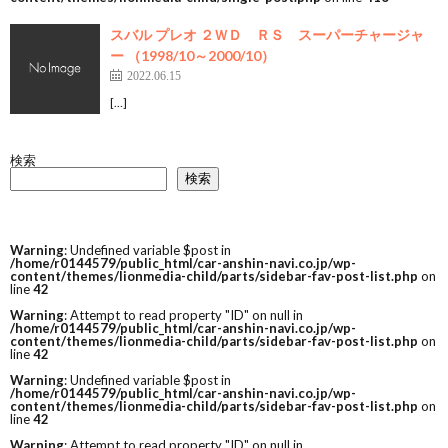
スバル プレオ ２ＷＤ ＲＳ スーパーチャージャ
ー （1998/10～2000/10）
2022.06.15
[…]
検索
検索
Warning
: Undefined variable $post in
/home/r0144579/public_html/car-anshin-navi.co.jp/wp-
content/themes/lionmedia-child/parts/sidebar-fav-post-list.php
on
line
42
Warning
: Attempt to read property "ID" on null in
/home/r0144579/public_html/car-anshin-navi.co.jp/wp-
content/themes/lionmedia-child/parts/sidebar-fav-post-list.php
on
line
42
Warning
: Undefined variable $post in
/home/r0144579/public_html/car-anshin-navi.co.jp/wp-
content/themes/lionmedia-child/parts/sidebar-fav-post-list.php
on
line
42
Warning
: Attempt to read property "ID" on null in