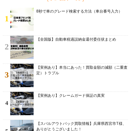
8秒で車のグレード検索する方法（車台番号入力）
1
【全国版】自動車税過誤納金還付委任状まとめ
2
【実例あり】本当にあった！買取金額の減額（二重査
3
定）トラブル
【実例あり】クレームガード保証の真実
4
【スバルアウトバック買取情報】兵庫県西宮市T様、
ありがとうございました！