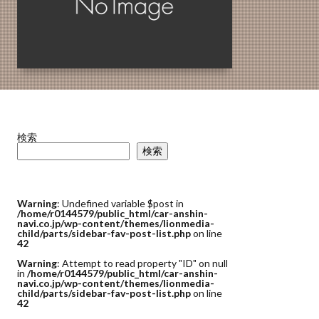
検索
検索
Warning
: Undefined variable $post in
/home/r0144579/public_html/car-anshin-
navi.co.jp/wp-content/themes/lionmedia-
child/parts/sidebar-fav-post-list.php
on line
42
Warning
: Attempt to read property "ID" on null
in
/home/r0144579/public_html/car-anshin-
navi.co.jp/wp-content/themes/lionmedia-
child/parts/sidebar-fav-post-list.php
on line
42