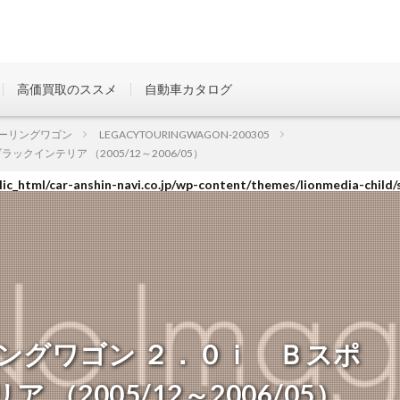
高価買取のススメ
自動車カタログ
ic_html/car-anshin-navi.co.jp/wp-content/themes/lionmedia-child/
ーリングワゴン
LEGACYTOURINGWAGON-200305
インテリア （2005/12～2006/05）
ic_html/car-anshin-navi.co.jp/wp-content/themes/lionmedia-child/
ic_html/car-anshin-navi.co.jp/wp-content/themes/lionmedia-child/
ングワゴン ２．０ｉ Ｂスポ
（2005/12～2006/05）