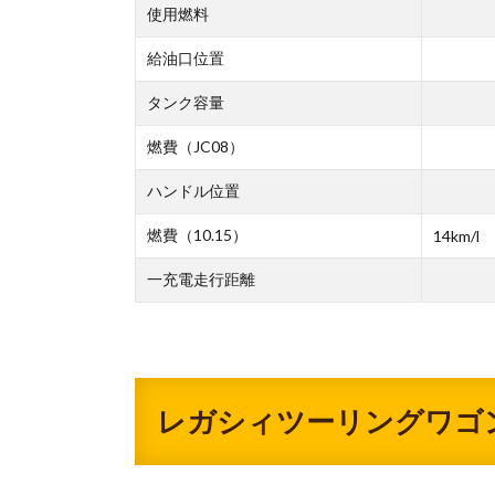
使用燃料
給油口位置
タンク容量
燃費（JC08）
ハンドル位置
燃費（10.15）
14km/l
一充電走行距離
レガシィツーリングワゴ