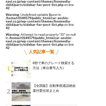
navi.co.jp/wp-content/themes/lionmedia-
child/parts/sidebar-fav-post-list.php
on line
42
Warning
: Undefined variable $post in
/home/r0144579/public_html/car-anshin-
navi.co.jp/wp-content/themes/lionmedia-
child/parts/sidebar-fav-post-list.php
on line
42
Warning
: Attempt to read property "ID" on null
in
/home/r0144579/public_html/car-anshin-
navi.co.jp/wp-content/themes/lionmedia-
child/parts/sidebar-fav-post-list.php
on line
42
人気記事一覧
8秒で車のグレード検索する
1
方法（車台番号入力）
【全国版】自動車税過誤納金
2
還付委任状まとめ