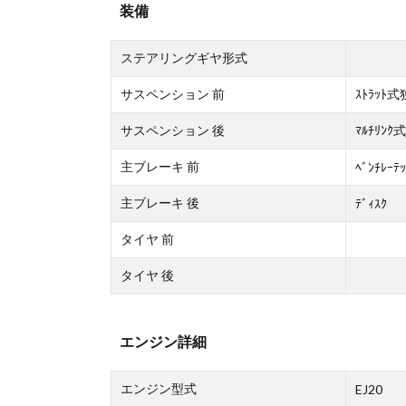
装備
ステアリングギヤ形式
サスペンション 前
ｽﾄﾗｯﾄ
サスペンション 後
ﾏﾙﾁﾘﾝ
主ブレーキ 前
ﾍﾞﾝﾁﾚｰﾃｯ
主ブレーキ 後
ﾃﾞｨｽｸ
タイヤ 前
タイヤ 後
エンジン詳細
エンジン型式
EJ20