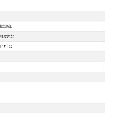
式独立懸架
ｸ式独立懸架
ﾄﾞﾃﾞｨｽｸ