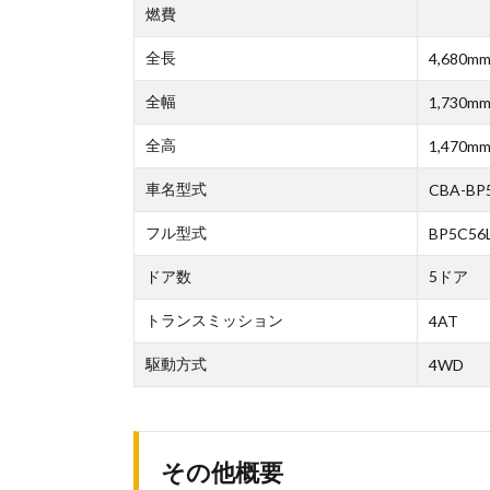
燃費
全長
4,680m
全幅
1,730m
全高
1,470m
車名型式
CBA-BP
フル型式
BP5C56
ドア数
5ドア
トランスミッション
4AT
駆動方式
4WD
その他概要