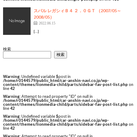
スバル レガシィＢ４ ２．０ＧＴ （2007/05～
2008/05）
2022.06.15
[…]
検索
検索
Warning
: Undefined variable $post in
/home/r0144579/public_html/car-anshin-navi.co.jp/wp-
content/themes/lionmedia-child/parts/sidebar-fav-post-list.php
on
line
42
Warning
: Attempt to read property "ID" on null in
/home/r0144579/public_html/car-anshin-navi.co.jp/wp-
content/themes/lionmedia-child/parts/sidebar-fav-post-list.php
on
line
42
Warning
: Undefined variable $post in
/home/r0144579/public_html/car-anshin-navi.co.jp/wp-
content/themes/lionmedia-child/parts/sidebar-fav-post-list.php
on
line
42
Warning
: Attempt to read property "ID" on null in