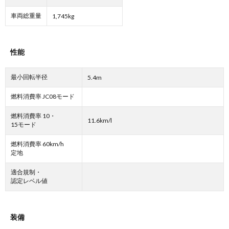
車両総重量
1,745kg
性能
最小回転半径
5.4m
燃料消費率 JC08モード
燃料消費率 10・
11.6km/l
15モード
燃料消費率 60km/h
定地
適合規制・
認定レベル値
装備