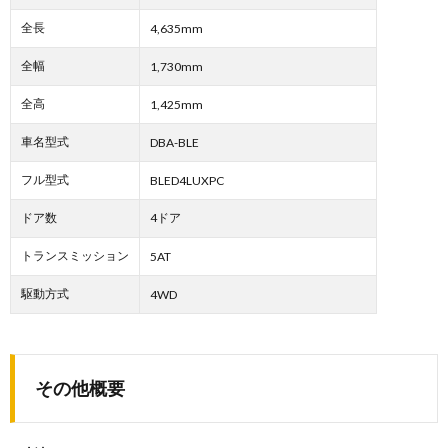
全長
4,635mm
全幅
1,730mm
全高
1,425mm
車名型式
DBA-BLE
フル型式
BLED4LUXPC
ドア数
4ドア
トランスミッション
5AT
駆動方式
4WD
その他概要