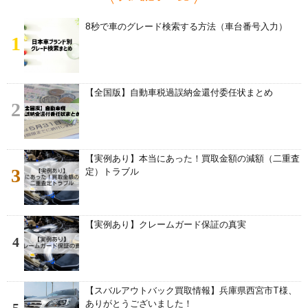
8秒で車のグレード検索する方法（車台番号入力）
1
【全国版】自動車税過誤納金還付委任状まとめ
2
【実例あり】本当にあった！買取金額の減額（二重査
3
定）トラブル
【実例あり】クレームガード保証の真実
4
【スバルアウトバック買取情報】兵庫県西宮市T様、
ありがとうございました！