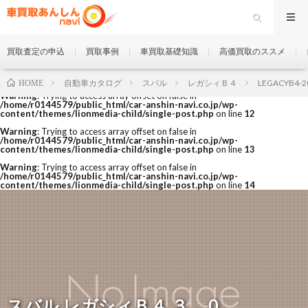
買取査定の申込
買取事例
車買取基礎知識
高価買取のススメ
自動車カタログ
スバル
レガシィＢ４
LEGACYB4-2
HOME
Warning
: Trying to access array offset on false in
/home/r0144579/public_html/car-anshin-navi.co.jp/wp-
content/themes/lionmedia-child/single-post.php
on line
12
Warning
: Trying to access array offset on false in
/home/r0144579/public_html/car-anshin-navi.co.jp/wp-
content/themes/lionmedia-child/single-post.php
on line
13
Warning
: Trying to access array offset on false in
/home/r0144579/public_html/car-anshin-navi.co.jp/wp-
content/themes/lionmedia-child/single-post.php
on line
14
スバル レガシィＢ４ ３．０