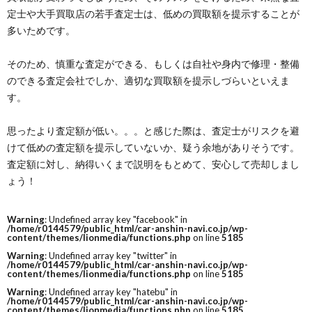
定士や大手買取店の若手査定士は、低めの買取額を提示することが
多いためです。
そのため、慎重な査定ができる、もしくは自社や身内で修理・整備
のできる査定会社でしか、適切な買取額を提示しづらいといえま
す。
思ったより査定額が低い。。。と感じた際は、査定士がリスクを避
けて低めの査定額を提示していないか、疑う余地がありそうです。
査定額に対し、納得いくまで説明をもとめて、安心して売却しまし
ょう！
Warning
: Undefined array key "facebook" in
/home/r0144579/public_html/car-anshin-navi.co.jp/wp-
content/themes/lionmedia/functions.php
on line
5185
Warning
: Undefined array key "twitter" in
/home/r0144579/public_html/car-anshin-navi.co.jp/wp-
content/themes/lionmedia/functions.php
on line
5185
Warning
: Undefined array key "hatebu" in
/home/r0144579/public_html/car-anshin-navi.co.jp/wp-
content/themes/lionmedia/functions.php
on line
5185