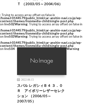
Ｔ （2003/05～2004/06）
: Trying to access array offset on false in
/home/r0144579/public_html/car-anshin-navi.co.jp/wp-
content/themes/lionmedia-child/single-post.php
on line
502
Warning
: Trying to access array offset on false in
/home/r0144579/public_html/car-anshin-navi.co.jp/wp-
content/themes/lionmedia-child/single-post.php
on line
503
Warning
: Trying to access array offset on false in
/home/r0144579/public_html/car-anshin-navi.co.jp/wp-
content/themes/lionmedia-child/single-post.php
on line
504
Warning
2022.06.15
スバル レガシィＢ４ ３．０
Ｒ アイボリーレザーセレク
ション （2006/05～
2007/05）