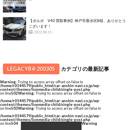
【ボルボ V40 買取事例】神戸市垂水区B様、ありがとう
ございます！
2022.06.15
LEGACYB4-200305
カテゴリの最新記事
Warning
: Trying to access array offset on false in
/home/r0144579/public_html/car-anshin-navi.co.jp/wp-
content/themes/lionmedia-child/single-post.php
on line
502
Warning
: Trying to access array offset on false in
/home/r0144579/public_html/car-anshin-navi.co.jp/wp-
content/themes/lionmedia-child/single-post.php
on line
503
Warning
: Trying to access array offset on false in
/home/r0144579/public_html/car-anshin-navi.co.jp/wp-
content/themes/lionmedia-child/single-post.php
on line
504
Warning