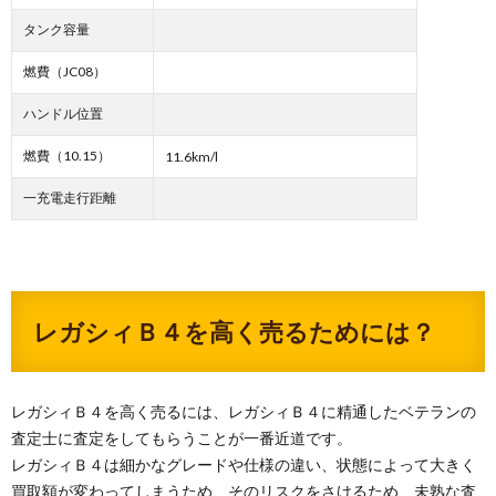
タンク容量
燃費（JC08）
ハンドル位置
燃費（10.15）
11.6km/l
一充電走行距離
レガシィＢ４を高く売るためには？
レガシィＢ４を高く売るには、レガシィＢ４に精通したベテランの
査定士に査定をしてもらうことが一番近道です。
レガシィＢ４は細かなグレードや仕様の違い、状態によって大きく
買取額が変わってしまうため、そのリスクをさけるため、未熟な査