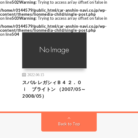
on line
502
Warning
: Trying to access array offset on false in
/home/r0144579/public_html/car-anshin-navi.co.jp/wp-
content/themes/lionmedia-child/single-post.php
on line
503
Warning
: Trying to access array offset on false in
/home/r0144579/public_html/car-anshin-navi.co.jp/wp-
content/themes/lionmedia-child/single-post.php
on line
504
2022.06.15
スバル レガシィＢ４ ２．０
ｉ ブライトン （2007/05～
2008/05）
Back to Top