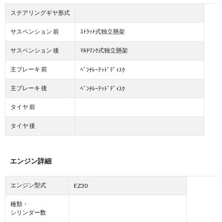
ステアリングギヤ形式
サスペンション 前
ｽﾄﾗｯﾄ式独立懸架
サスペンション 後
ﾏﾙﾁﾘﾝｸ式独立懸架
主ブレーキ 前
ﾍﾞﾝﾁﾚｰﾃｯﾄﾞﾃﾞｨｽｸ
主ブレーキ 後
ﾍﾞﾝﾁﾚｰﾃｯﾄﾞﾃﾞｨｽｸ
タイヤ 前
タイヤ 後
エンジン詳細
エンジン型式
EZ30
種類・
シリンダー数