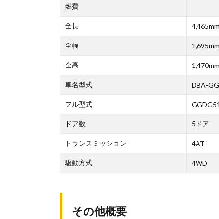
燃費
全長
4,465m
全幅
1,695m
全高
1,470m
車名型式
DBA-G
フル型式
GGDG5
ドア数
5ドア
トランスミッション
4AT
駆動方式
4WD
その他概要