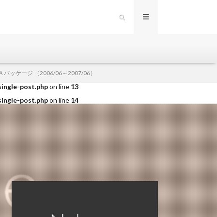
single-post.php
on line
12
ケージ （2006/06～2007/06）
single-post.php
on line
13
single-post.php
on line
14