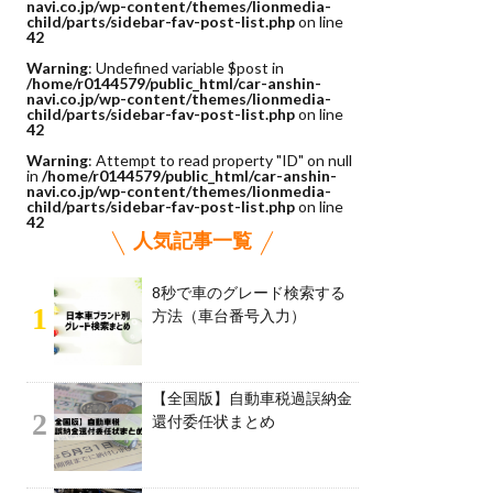
navi.co.jp/wp-content/themes/lionmedia-
child/parts/sidebar-fav-post-list.php
on line
42
Warning
: Undefined variable $post in
/home/r0144579/public_html/car-anshin-
navi.co.jp/wp-content/themes/lionmedia-
child/parts/sidebar-fav-post-list.php
on line
42
Warning
: Attempt to read property "ID" on null
in
/home/r0144579/public_html/car-anshin-
navi.co.jp/wp-content/themes/lionmedia-
child/parts/sidebar-fav-post-list.php
on line
42
人気記事一覧
8秒で車のグレード検索する
1
方法（車台番号入力）
【全国版】自動車税過誤納金
2
還付委任状まとめ