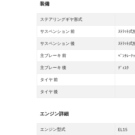
装備
ステアリングギヤ形式
サスペンション 前
ｽﾄﾗｯﾄ
サスペンション 後
ｽﾄﾗｯﾄ
主ブレーキ 前
ﾍﾞﾝﾁﾚｰﾃｯ
主ブレーキ 後
ﾃﾞｨｽｸ
タイヤ 前
タイヤ 後
エンジン詳細
エンジン型式
EL15