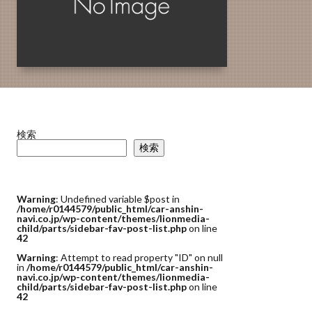
検索
検索
Warning
: Undefined variable $post in
/home/r0144579/public_html/car-anshin-
navi.co.jp/wp-content/themes/lionmedia-
child/parts/sidebar-fav-post-list.php
on line
42
Warning
: Attempt to read property "ID" on null
in
/home/r0144579/public_html/car-anshin-
navi.co.jp/wp-content/themes/lionmedia-
child/parts/sidebar-fav-post-list.php
on line
42