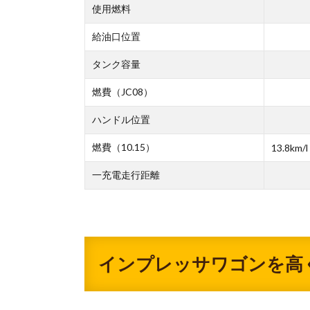
使用燃料
給油口位置
タンク容量
燃費（JC08）
ハンドル位置
燃費（10.15）
13.8km/l
一充電走行距離
インプレッサワゴンを高