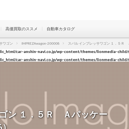
高価買取のススメ
自動車カタログ
ic_html/car-anshin-navi.co.jp/wp-content/themes/lionmedia-child/
サワゴン
IMPREZAwagon-200008
スバル インプレッサワゴン １．５Ｒ Ａパッ
ic_html/car-anshin-navi.co.jp/wp-content/themes/lionmedia-child/
ic_html/car-anshin-navi.co.jp/wp-content/themes/lionmedia-child/
ゴン １．５Ｒ Ａパッケー
06）