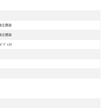
式独立懸架
式独立懸架
ﾄﾞﾃﾞｨｽｸ