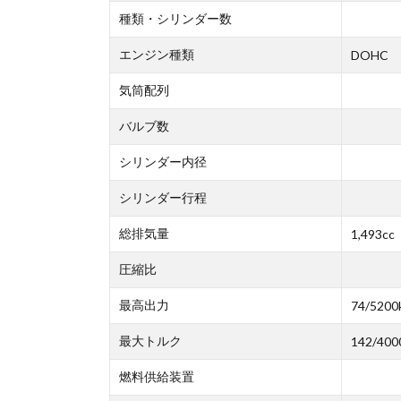
種類・シリンダー数
エンジン種類
DOHC
気筒配列
バルブ数
シリンダー内径
シリンダー行程
総排気量
1,493cc
圧縮比
最高出力
74/5200
最大トルク
142/400
燃料供給装置