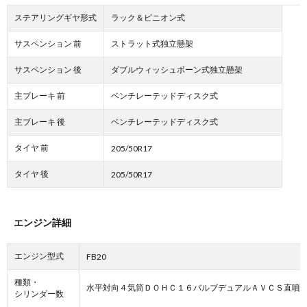
ステアリングギヤ形式
ラック＆ピニオン式
サスペンション 前
ストラット式独立懸架
サスペンション 後
ダブルウィッシュボーン式独立懸架
主ブレーキ 前
ベンチレーテッドディスク式
主ブレーキ 後
ベンチレーテッドディスク式
タイヤ 前
205/50R17
タイヤ 後
205/50R17
エンジン詳細
エンジン型式
FB20
種類・
水平対向４気筒ＤＯＨＣ１６バルブデュアルＡＶＣＳ直噴
シリンダー数