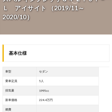
Ｌ アイサイト （2019/11～
2020/10）
基本仕様
車型
セダン
乗車定員
5人
排気量
1995cc
新車価格
224.4万円
燃費