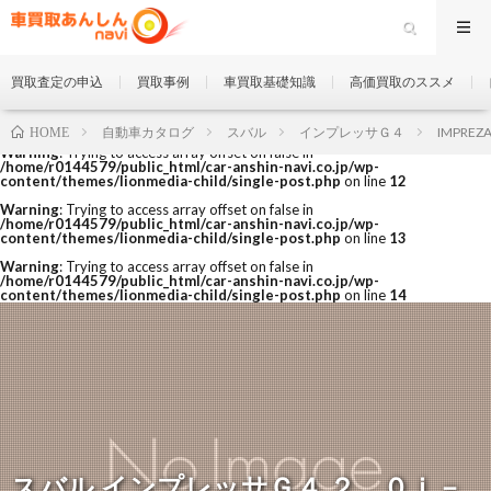
買取査定の申込
買取事例
車買取基礎知識
高価買取のススメ
自動車カタログ
スバル
インプレッサＧ４
IMPREZA
HOME
Warning
: Trying to access array offset on false in
/home/r0144579/public_html/car-anshin-navi.co.jp/wp-
content/themes/lionmedia-child/single-post.php
on line
12
Warning
: Trying to access array offset on false in
/home/r0144579/public_html/car-anshin-navi.co.jp/wp-
content/themes/lionmedia-child/single-post.php
on line
13
Warning
: Trying to access array offset on false in
/home/r0144579/public_html/car-anshin-navi.co.jp/wp-
content/themes/lionmedia-child/single-post.php
on line
14
スバル インプレッサＧ４ ２．０ｉ－