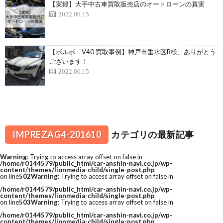
【実録】大手中古車買取販売店のオートローンの真実
2022.06.15
【ボルボ V40 買取事例】神戸市垂水区B様、ありがとう
ございます！
2022.06.15
IMPREZAG4-201610
カテゴリの最新記事
Warning
: Trying to access array offset on false in
/home/r0144579/public_html/car-anshin-navi.co.jp/wp-
content/themes/lionmedia-child/single-post.php
on line
502
Warning
: Trying to access array offset on false in
/home/r0144579/public_html/car-anshin-navi.co.jp/wp-
content/themes/lionmedia-child/single-post.php
on line
503
Warning
: Trying to access array offset on false in
/home/r0144579/public_html/car-anshin-navi.co.jp/wp-
content/themes/lionmedia-child/single-post.php