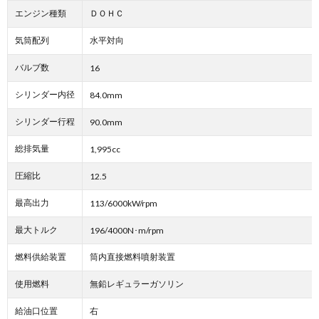
エンジン種類
ＤＯＨＣ
気筒配列
水平対向
バルブ数
16
シリンダー内径
84.0mm
シリンダー行程
90.0mm
総排気量
1,995cc
圧縮比
12.5
最高出力
113/6000kW/rpm
最大トルク
196/4000N･m/rpm
燃料供給装置
筒内直接燃料噴射装置
使用燃料
無鉛レギュラーガソリン
給油口位置
右