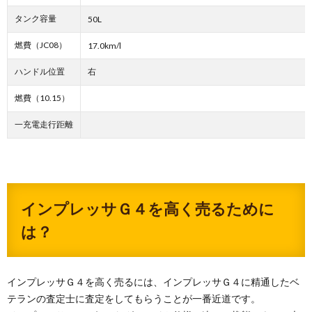
タンク容量
50L
燃費（JC08）
17.0km/l
ハンドル位置
右
燃費（10.15）
一充電走行距離
インプレッサＧ４を高く売るために
は？
インプレッサＧ４を高く売るには、インプレッサＧ４に精通したベ
テランの査定士に査定をしてもらうことが一番近道です。