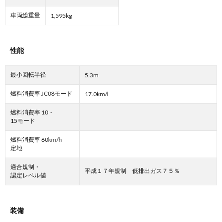
車両総重量
1,595kg
性能
最小回転半径
5.3m
燃料消費率 JC08モード
17.0km/l
燃料消費率 10・
15モード
燃料消費率 60km/h
定地
適合規制・
平成１７年規制 低排出ガス７５％
認定レベル値
装備