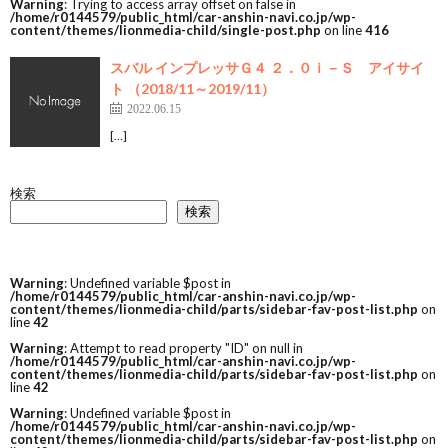
Warning
: Trying to access array offset on false in
/home/r0144579/public_html/car-anshin-navi.co.jp/wp-
content/themes/lionmedia-child/single-post.php
on line
416
スバル インプレッサＧ４ ２．０ｉ－Ｓ アイサイ
ト （2018/11～2019/11）
2022.06.15
[…]
検索
検索
Warning
: Undefined variable $post in
/home/r0144579/public_html/car-anshin-navi.co.jp/wp-
content/themes/lionmedia-child/parts/sidebar-fav-post-list.php
on
line
42
Warning
: Attempt to read property "ID" on null in
/home/r0144579/public_html/car-anshin-navi.co.jp/wp-
content/themes/lionmedia-child/parts/sidebar-fav-post-list.php
on
line
42
Warning
: Undefined variable $post in
/home/r0144579/public_html/car-anshin-navi.co.jp/wp-
content/themes/lionmedia-child/parts/sidebar-fav-post-list.php
on