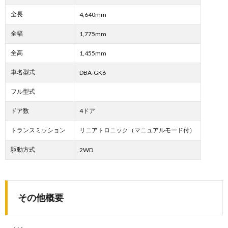
全長
4,640mm
全幅
1,775mm
全高
1,455mm
車名型式
DBA-GK6
フル型式
ドア数
4ドア
トランスミッション
リニアトロニック（マニュアルモード付）
駆動方式
2WD
その他概要