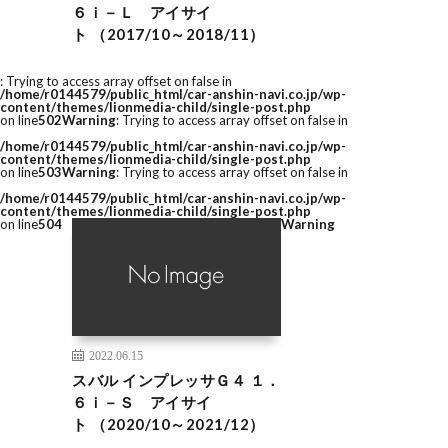
６ｉ－Ｌ アイサイ
ト （2017/10～2018/11）
: Trying to access array offset on false in
/home/r0144579/public_html/car-anshin-navi.co.jp/wp-
content/themes/lionmedia-child/single-post.php
on line
502
Warning
: Trying to access array offset on false in
/home/r0144579/public_html/car-anshin-navi.co.jp/wp-
content/themes/lionmedia-child/single-post.php
on line
503
Warning
: Trying to access array offset on false in
/home/r0144579/public_html/car-anshin-navi.co.jp/wp-
content/themes/lionmedia-child/single-post.php
on line
504
Warning
2022.06.15
スバル インプレッサＧ４ １．
６ｉ－Ｓ アイサイ
ト （2020/10～2021/12）