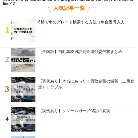
line
42
人気記事一覧
8秒で車のグレード検索する方法（車台番号入力）
1
【全国版】自動車税過誤納金還付委任状まとめ
2
【実例あり】本当にあった！買取金額の減額（二重査
3
定）トラブル
【実例あり】クレームガード保証の真実
4