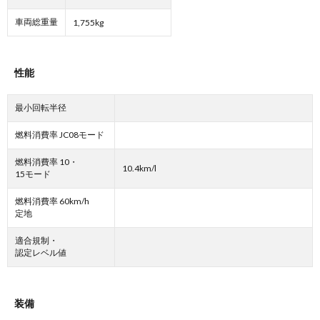
車両総重量
1,755kg
性能
最小回転半径
燃料消費率 JC08モード
燃料消費率 10・
10.4km/l
15モード
燃料消費率 60km/h
定地
適合規制・
認定レベル値
装備