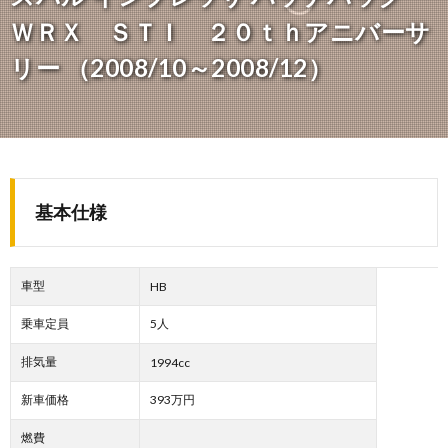
ＷＲＸ ＳＴＩ ２０ｔｈアニバーサ
リー （2008/10～2008/12）
基本仕様
車型
HB
乗車定員
5人
排気量
1994cc
新車価格
393万円
燃費