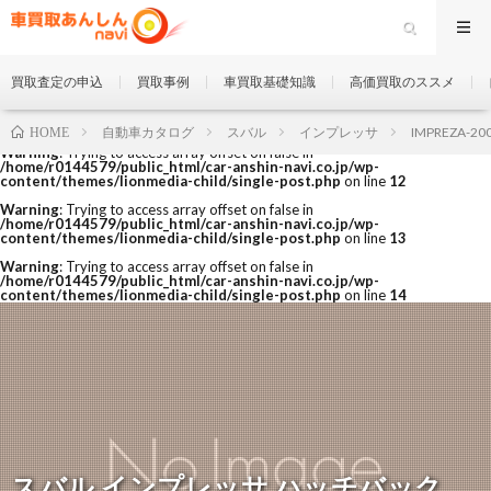
買取査定の申込
買取事例
車買取基礎知識
高価買取のススメ
自動車カタログ
スバル
インプレッサ
IMPREZA-20
HOME
Warning
: Trying to access array offset on false in
/home/r0144579/public_html/car-anshin-navi.co.jp/wp-
content/themes/lionmedia-child/single-post.php
on line
12
Warning
: Trying to access array offset on false in
/home/r0144579/public_html/car-anshin-navi.co.jp/wp-
content/themes/lionmedia-child/single-post.php
on line
13
Warning
: Trying to access array offset on false in
/home/r0144579/public_html/car-anshin-navi.co.jp/wp-
content/themes/lionmedia-child/single-post.php
on line
14
スバル インプレッサ ハッチバック