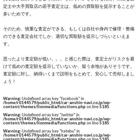
定士や大手買取店の若手査定士は、低めの買取額を提示することが
多いためです。
そのため、慎重な査定ができる、もしくは自社や身内で修理・整備
のできる査定会社でしか、適切な買取額を提示しづらいといえま
す。
思ったより査定額が低い。。。と感じた際は、査定士がリスクを避
けて低めの査定額を提示していないか、疑う余地がありそうです。
査定額に対し、納得いくまで説明をもとめて、安心して売却しまし
ょう！
Warning
: Undefined array key "facebook" in
/home/r0144579/public_html/car-anshin-navi.co.jp/wp-
content/themes/lionmedia/functions.php
on line
5185
Warning
: Undefined array key "twitter" in
/home/r0144579/public_html/car-anshin-navi.co.jp/wp-
content/themes/lionmedia/functions.php
on line
5185
Warning
: Undefined array key "hatebu" in
/home/r0144579/public_html/car-anshin-navi.co.jp/wp-
content/themes/lionmedia/functions.php
on line
5185