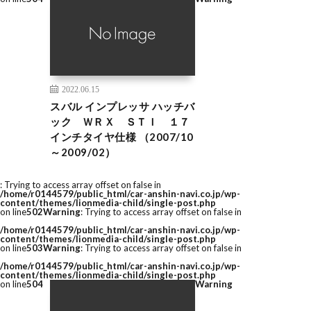
2022.06.15
スバル インプレッサ ハッチバ
ック ＷＲＸ ＳＴＩ １７
インチタイヤ仕様 （2007/10
～2009/02）
: Trying to access array offset on false in
/home/r0144579/public_html/car-anshin-navi.co.jp/wp-
content/themes/lionmedia-child/single-post.php
on line
502
Warning
: Trying to access array offset on false in
/home/r0144579/public_html/car-anshin-navi.co.jp/wp-
content/themes/lionmedia-child/single-post.php
on line
503
Warning
: Trying to access array offset on false in
/home/r0144579/public_html/car-anshin-navi.co.jp/wp-
content/themes/lionmedia-child/single-post.php
on line
504
Warning