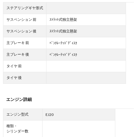
ステアリングギヤ形式
サスペンション 前
ｽﾄﾗｯﾄ式独立懸架
サスペンション 後
ｽﾄﾗｯﾄ式独立懸架
主ブレーキ 前
ﾍﾞﾝﾁﾚｰﾃｯﾄﾞﾃﾞｨｽｸ
主ブレーキ 後
ﾍﾞﾝﾁﾚｰﾃｯﾄﾞﾃﾞｨｽｸ
タイヤ 前
タイヤ 後
エンジン詳細
エンジン型式
EJ20
種類・
シリンダー数