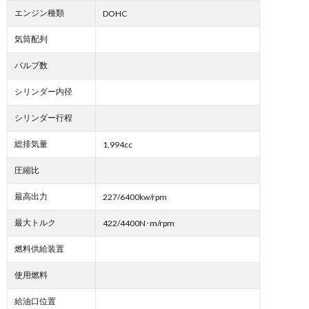
エンジン種類
DOHC
気筒配列
バルブ数
シリンダー内径
シリンダー行程
総排気量
1,994cc
圧縮比
最高出力
227/6400kw/rpm
最大トルク
422/4400N･m/rpm
燃料供給装置
使用燃料
給油口位置