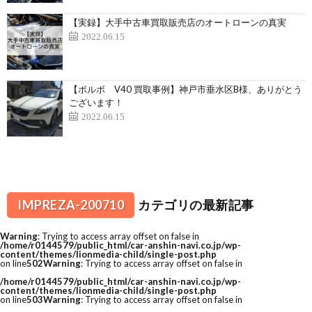
【実録】大手中古車買取販売店のオートローンの真実
2022.06.15
【ボルボ V40 買取事例】神戸市垂水区B様、ありがとう
ございます！
2022.06.15
IMPREZA-200710
カテゴリの最新記事
Warning
: Trying to access array offset on false in
/home/r0144579/public_html/car-anshin-navi.co.jp/wp-
content/themes/lionmedia-child/single-post.php
on line
502
Warning
: Trying to access array offset on false in
/home/r0144579/public_html/car-anshin-navi.co.jp/wp-
content/themes/lionmedia-child/single-post.php
on line
503
Warning
: Trying to access array offset on false in