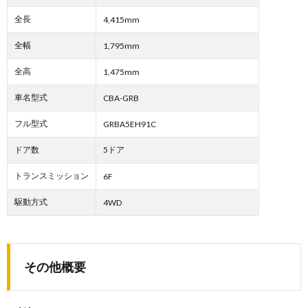
全長
4,415mm
全幅
1,795mm
全高
1,475mm
車名型式
CBA-GRB
フル型式
GRBA5EH91C
ドア数
5ドア
トランスミッション
6F
駆動方式
4WD
その他概要