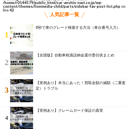
/home/r0144579/public_html/car-anshin-navi.co.jp/wp-
content/themes/lionmedia-child/parts/sidebar-fav-post-list.php
on
line
42
人気記事一覧
8秒で車のグレード検索する方法（車台番号入力）
1
【全国版】自動車税過誤納金還付委任状まとめ
2
【実例あり】本当にあった！買取金額の減額（二重査
3
定）トラブル
【実例あり】クレームガード保証の真実
4