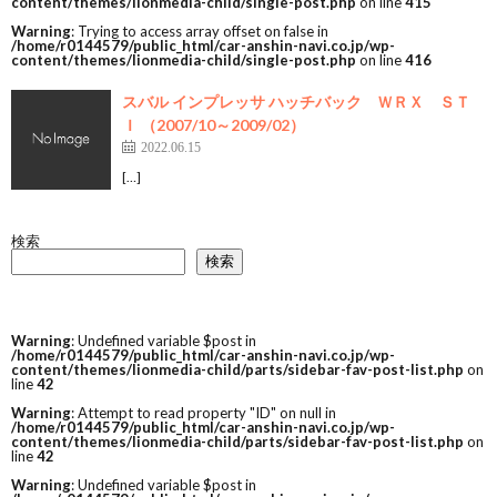
content/themes/lionmedia-child/single-post.php
on line
415
Warning
: Trying to access array offset on false in
/home/r0144579/public_html/car-anshin-navi.co.jp/wp-
content/themes/lionmedia-child/single-post.php
on line
416
スバル インプレッサ ハッチバック ＷＲＸ ＳＴ
Ｉ （2007/10～2009/02）
2022.06.15
[…]
検索
検索
Warning
: Undefined variable $post in
/home/r0144579/public_html/car-anshin-navi.co.jp/wp-
content/themes/lionmedia-child/parts/sidebar-fav-post-list.php
on
line
42
Warning
: Attempt to read property "ID" on null in
/home/r0144579/public_html/car-anshin-navi.co.jp/wp-
content/themes/lionmedia-child/parts/sidebar-fav-post-list.php
on
line
42
Warning
: Undefined variable $post in