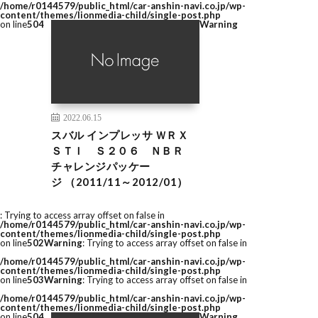
/home/r0144579/public_html/car-anshin-navi.co.jp/wp-
content/themes/lionmedia-child/single-post.php
on line
504
Warning
2022.06.15
スバル インプレッサ ＷＲＸ
ＳＴＩ Ｓ２０６ ＮＢＲ
チャレンジパッケー
ジ （2011/11～2012/01）
: Trying to access array offset on false in
/home/r0144579/public_html/car-anshin-navi.co.jp/wp-
content/themes/lionmedia-child/single-post.php
on line
502
Warning
: Trying to access array offset on false in
/home/r0144579/public_html/car-anshin-navi.co.jp/wp-
content/themes/lionmedia-child/single-post.php
on line
503
Warning
: Trying to access array offset on false in
/home/r0144579/public_html/car-anshin-navi.co.jp/wp-
content/themes/lionmedia-child/single-post.php
on line
504
Warning