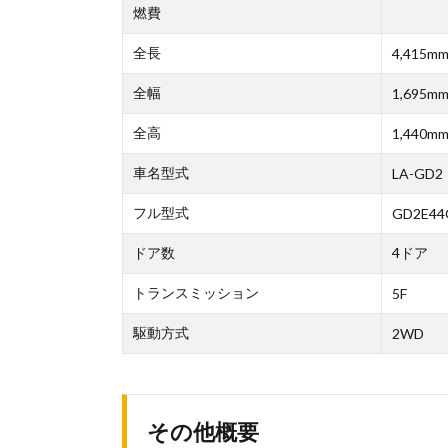
燃費
全長
4,415m
全幅
1,695m
全高
1,440m
車名型式
LA-GD2
フル型式
GD2E44
ドア数
4ドア
トランスミッション
5F
駆動方式
2WD
その他概要