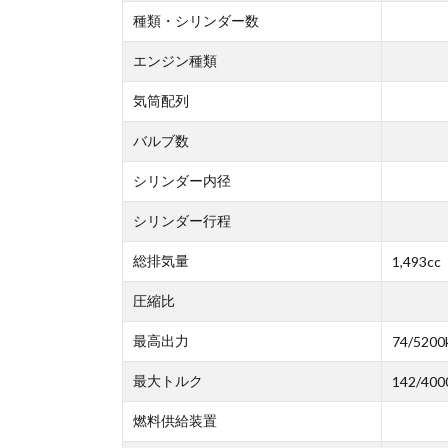
種類・シリンダー数
エンジン種類
気筒配列
バルブ数
シリンダー内径
シリンダー行程
総排気量
1,493cc
圧縮比
最高出力
74/5200
最大トルク
142/400
燃料供給装置