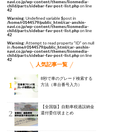
navi.co.jp/wp-content/themes/lionmedia-
child/parts/sidebar-fav-post-list.php
on line
42
Warning
: Undefined variable $post in
/home/r0144579/public_html/car-anshin-
navi.co.jp/wp-content/themes/lionmedia-
child/parts/sidebar-fav-post-list.php
on line
42
Warning
: Attempt to read property "ID" on null
in
/home/r0144579/public_html/car-anshin-
navi.co.jp/wp-content/themes/lionmedia-
child/parts/sidebar-fav-post-list.php
on line
42
人気記事一覧
8秒で車のグレード検索する
1
方法（車台番号入力）
【全国版】自動車税過誤納金
2
還付委任状まとめ