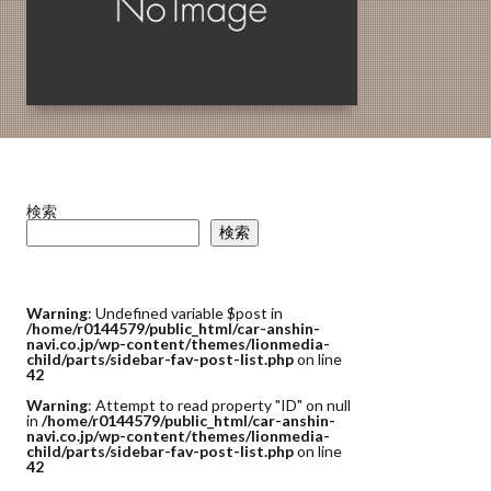
検索
検索
Warning
: Undefined variable $post in
/home/r0144579/public_html/car-anshin-
navi.co.jp/wp-content/themes/lionmedia-
child/parts/sidebar-fav-post-list.php
on line
42
Warning
: Attempt to read property "ID" on null
in
/home/r0144579/public_html/car-anshin-
navi.co.jp/wp-content/themes/lionmedia-
child/parts/sidebar-fav-post-list.php
on line
42