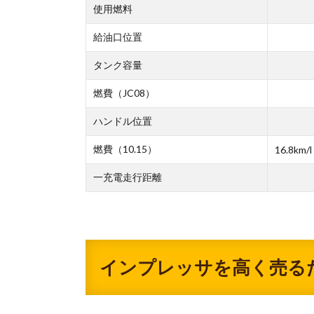
使用燃料
給油口位置
タンク容量
燃費（JC08）
ハンドル位置
燃費（10.15）
16.8km/l
一充電走行距離
インプレッサを高く売る