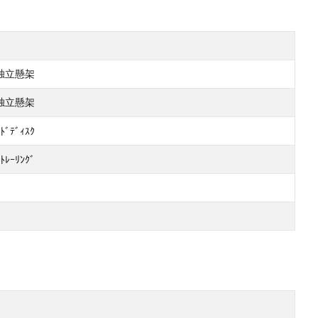
式独立懸架
式独立懸架
ﾄﾞﾃﾞｨｽｸ
ﾄﾚｰﾘﾝｸﾞ