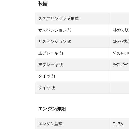
装備
ステアリングギヤ形式
サスペンション 前
ｽﾄﾗｯﾄ
サスペンション 後
ｽﾄﾗｯﾄ
主ブレーキ 前
ﾍﾞﾝﾁﾚｰﾃｯ
主ブレーキ 後
ﾘｰﾃﾞｨﾝｸﾞ
タイヤ 前
タイヤ 後
エンジン詳細
エンジン型式
D17A