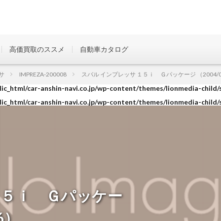
高価買取のススメ
自動車カタログ
ic_html/car-anshin-navi.co.jp/wp-content/themes/lionmedia-child/
サ
IMPREZA-200008
スバル インプレッサ １５ｉ Ｇパッケージ （2004/06
ic_html/car-anshin-navi.co.jp/wp-content/themes/lionmedia-child/
ic_html/car-anshin-navi.co.jp/wp-content/themes/lionmedia-child/
１５ｉ Ｇパッケー
06）