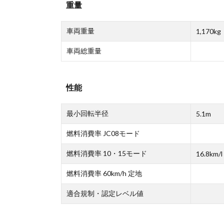
重量
車両重量
1,170kg
車両総重量
性能
最小回転半径
5.1m
燃料消費率 JC08モード
燃料消費率 10・15モード
16.8km/l
燃料消費率 60km/h 定地
適合規制・認定レベル値