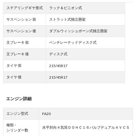
ステアリングギヤ形式
ラック＆ピニオン式
サスペンション 前
ストラット式独立懸架
サスペンション 後
ダブルウィッシュボーン式独立懸架
主ブレーキ 前
ベンチレーテッドディスク式
主ブレーキ 後
ディスク式
タイヤ 前
215/45R17
タイヤ 後
215/45R17
エンジン詳細
エンジン型式
FA20
種類・
水平対向４気筒ＤＯＨＣ１６バルブデュアルＡＶＣＳ
シリンダー数