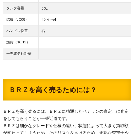
タンク容量
50L
燃費（JC08）
12.4km/l
ハンドル位置
右
燃費（10.15）
一充電走行距離
ＢＲＺを高く売るためには？
ＢＲＺを高く売るには、ＢＲＺに精通したベテランの査定士に査定
をしてもらうことが一番近道です。
ＢＲＺは細かなグレードや仕様の違い、状態によって大きく買取額
が変わってしまうため、そのリスクをさけるため、未熟な査定士や