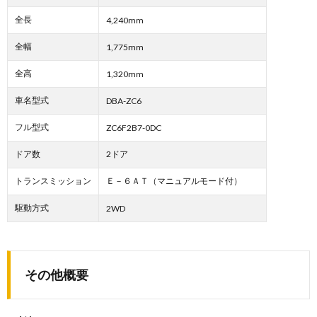
全長
4,240mm
全幅
1,775mm
全高
1,320mm
車名型式
DBA-ZC6
フル型式
ZC6F2B7-0DC
ドア数
2ドア
トランスミッション
Ｅ－６ＡＴ（マニュアルモード付）
駆動方式
2WD
その他概要