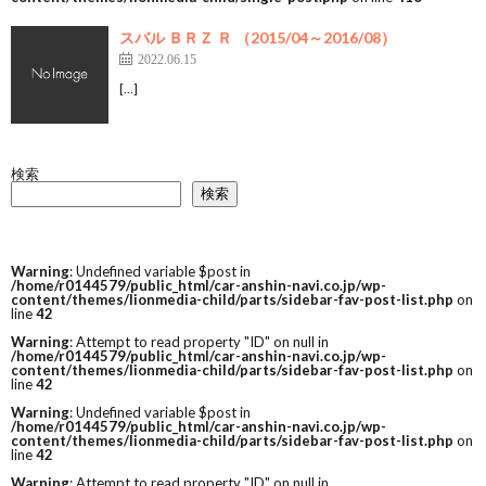
スバル ＢＲＺ Ｒ （2015/04～2016/08）
2022.06.15
[…]
検索
検索
Warning
: Undefined variable $post in
/home/r0144579/public_html/car-anshin-navi.co.jp/wp-
content/themes/lionmedia-child/parts/sidebar-fav-post-list.php
on
line
42
Warning
: Attempt to read property "ID" on null in
/home/r0144579/public_html/car-anshin-navi.co.jp/wp-
content/themes/lionmedia-child/parts/sidebar-fav-post-list.php
on
line
42
Warning
: Undefined variable $post in
/home/r0144579/public_html/car-anshin-navi.co.jp/wp-
content/themes/lionmedia-child/parts/sidebar-fav-post-list.php
on
line
42
Warning
: Attempt to read property "ID" on null in