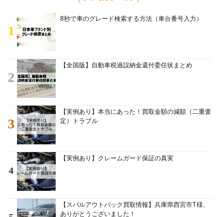
8秒で車のグレード検索する方法（車台番号入力）
1
【全国版】自動車税過誤納金還付委任状まとめ
2
【実例あり】本当にあった！買取金額の減額（二重査
3
定）トラブル
【実例あり】クレームガード保証の真実
4
【スバルアウトバック買取情報】兵庫県西宮市T様、
ありがとうございました！