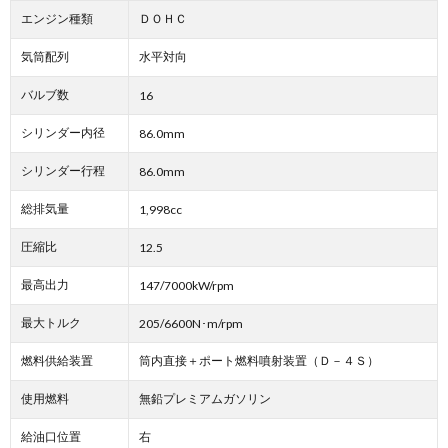
エンジン種類
ＤＯＨＣ
気筒配列
水平対向
バルブ数
16
シリンダー内径
86.0mm
シリンダー行程
86.0mm
総排気量
1,998cc
圧縮比
12.5
最高出力
147/7000kW/rpm
最大トルク
205/6600N･m/rpm
燃料供給装置
筒内直接＋ポート燃料噴射装置（Ｄ－４Ｓ）
使用燃料
無鉛プレミアムガソリン
給油口位置
右