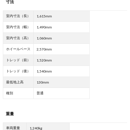
寸法
室内寸法（長）
1,615mm
室内寸法（幅）
1,490mm
室内寸法（高）
1,060mm
ホイールベース
2,570mm
トレッド（前）
1,520mm
トレッド（後）
1,540mm
最低地上高
130mm
種別
普通
重量
車両重量
1,240kg