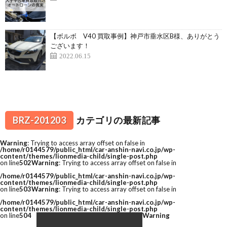
【ボルボ V40 買取事例】神戸市垂水区B様、ありがとう
ございます！
2022.06.15
BRZ-201203
カテゴリの最新記事
Warning
: Trying to access array offset on false in
/home/r0144579/public_html/car-anshin-navi.co.jp/wp-
content/themes/lionmedia-child/single-post.php
on line
502
Warning
: Trying to access array offset on false in
/home/r0144579/public_html/car-anshin-navi.co.jp/wp-
content/themes/lionmedia-child/single-post.php
on line
503
Warning
: Trying to access array offset on false in
/home/r0144579/public_html/car-anshin-navi.co.jp/wp-
content/themes/lionmedia-child/single-post.php
on line
504
Warning