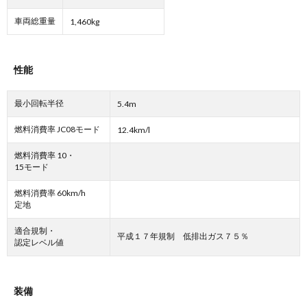
車両総重量
1,460kg
性能
最小回転半径
5.4m
燃料消費率 JC08モード
12.4km/l
燃料消費率 10・
15モード
燃料消費率 60km/h
定地
適合規制・
平成１７年規制 低排出ガス７５％
認定レベル値
装備