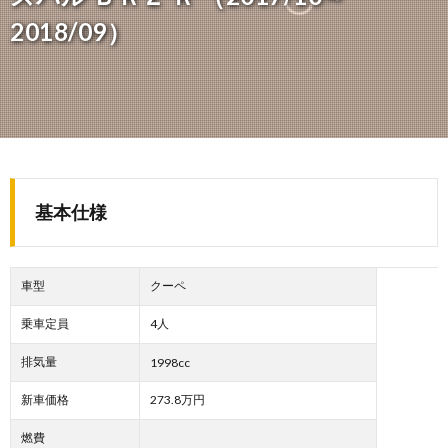
2018/09）
基本仕様
車型
クーペ
乗車定員
4人
排気量
1998cc
新車価格
273.8万円
燃費