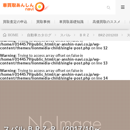
買取査定の申込
買取事例
車買取基礎知識
高価買取のススメ
自動車カタログ
スバル
ＢＲＺ
BRZ-201203
ス
HOME
Warning
: Trying to access array offset on false in
/home/r0144579/public_html/car-anshin-navi.co.jp/wp-
content/themes/lionmedia-child/single-post.php
on line
12
Warning
: Trying to access array offset on false in
/home/r0144579/public_html/car-anshin-navi.co.jp/wp-
content/themes/lionmedia-child/single-post.php
on line
13
Warning
: Trying to access array offset on false in
/home/r0144579/public_html/car-anshin-navi.co.jp/wp-
content/themes/lionmedia-child/single-post.php
on line
14
スバル ＢＲＺ Ｒ （2017/10～