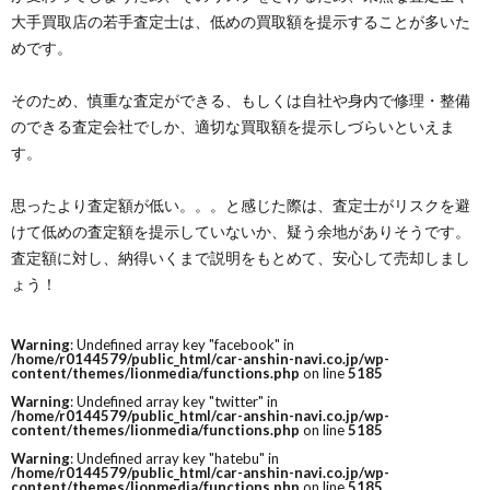
大手買取店の若手査定士は、低めの買取額を提示することが多いた
めです。
そのため、慎重な査定ができる、もしくは自社や身内で修理・整備
のできる査定会社でしか、適切な買取額を提示しづらいといえま
す。
思ったより査定額が低い。。。と感じた際は、査定士がリスクを避
けて低めの査定額を提示していないか、疑う余地がありそうです。
査定額に対し、納得いくまで説明をもとめて、安心して売却しまし
ょう！
Warning
: Undefined array key "facebook" in
/home/r0144579/public_html/car-anshin-navi.co.jp/wp-
content/themes/lionmedia/functions.php
on line
5185
Warning
: Undefined array key "twitter" in
/home/r0144579/public_html/car-anshin-navi.co.jp/wp-
content/themes/lionmedia/functions.php
on line
5185
Warning
: Undefined array key "hatebu" in
/home/r0144579/public_html/car-anshin-navi.co.jp/wp-
content/themes/lionmedia/functions.php
on line
5185