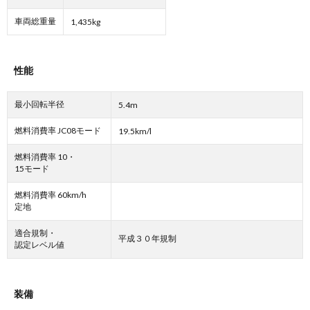
車両総重量
1,435kg
性能
最小回転半径
5.4m
燃料消費率 JC08モード
19.5km/l
燃料消費率 10・
15モード
燃料消費率 60km/h
定地
適合規制・
平成３０年規制
認定レベル値
装備