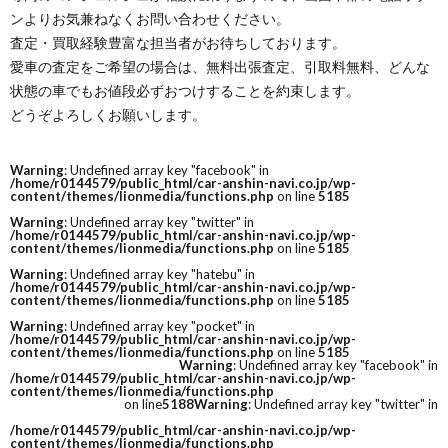
ンよりお気兼ねなくお問い合わせください。
査定・買取経験豊富な担当者がお待ちしております。
愛車の査定をご希望の場合は、無料出張査定、引取料無料、どんな
状態の車でもお値段必ずおつけすることを約束します。
どうぞよろしくお願いします。
Warning
: Undefined array key "facebook" in
/home/r0144579/public_html/car-anshin-navi.co.jp/wp-
content/themes/lionmedia/functions.php
on line
5185
Warning
: Undefined array key "twitter" in
/home/r0144579/public_html/car-anshin-navi.co.jp/wp-
content/themes/lionmedia/functions.php
on line
5185
Warning
: Undefined array key "hatebu" in
/home/r0144579/public_html/car-anshin-navi.co.jp/wp-
content/themes/lionmedia/functions.php
on line
5185
Warning
: Undefined array key "pocket" in
/home/r0144579/public_html/car-anshin-navi.co.jp/wp-
content/themes/lionmedia/functions.php
on line
5185
Warning
: Undefined array key "facebook" in
/home/r0144579/public_html/car-anshin-navi.co.jp/wp-
content/themes/lionmedia/functions.php
on line
5188
Warning
: Undefined array key "twitter" in
/home/r0144579/public_html/car-anshin-navi.co.jp/wp-
content/themes/lionmedia/functions.php