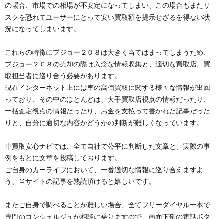
の場合、市場での相場が不安定になってしまい、この場合もまたリ
スクを恐れてユーザーにとって安い買取額を提示せざるを得ない状
況になってしまいます。
これらの特徴にプジョー２０８は大きく当てはまってしまうため、
プジョー２０８の売却の際は入念な情報収集と、適切な買取店、買
取担当者に巡り合う必要があります。
現在インターネット上には車の高価買取に関する様々な情報が出回
っており、その中のほとんどは、大手買取店視点の情報だったり、
一括査定視点の情報だったり、お金を支払って書かれた記事だった
りと、自分に適切な内容かどうかの判断が難しくなっています。
車買取安心ナビでは、全て自社で公平に判断した文章と、実際の事
例をもとに文章を投稿しております。
ご自身のカーライフにおいて、一番適切な情報に巡り合えますよ
う、当サイトの記事を熟読頂けると嬉しいです。
またご自身で調べることが難しい場合、全てフリーダイヤル一本で
専門のコンシェルジュが相談に乗りますので、画面下部の電話ボタ