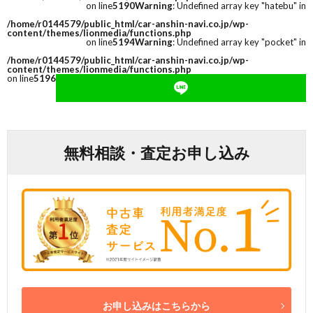
on line
5190
Warning
: Undefined array key "hatebu" in
/home/r0144579/public_html/car-anshin-navi.co.jp/wp-
content/themes/lionmedia/functions.php
on line
5194
Warning
: Undefined array key "pocket" in
/home/r0144579/public_html/car-anshin-navi.co.jp/wp-
content/themes/lionmedia/functions.php
on line
5196
無料相談・査定お申し込み
お申し込みはこちらから