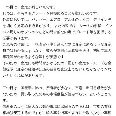
一つ目は、査定が難しい点です。
じつは、そもそもグレードを見極めることが難しいのです。
外装においては、バンパー、エアロ、アルミのサイズ、デザイン等
を細かく見定める必要があり、 また内装では、シートの形状、イン
パネ周りのオプションなどの総合的な内容でグレード等を把握する
必要があります。
これらの作業は、一括査定へ申し込んだ際に査定に来るような査定
員ではわかるはずもなく、彼らが本部に写真等を送り、初めて車の
車種等がわかるような流れが実態です。
そのため、査定にも時間がかかるため、正しい査定やスムーズな金
額提示は査定の経験や知識の豊富な査定士でないとなかなかできな
いという現状があります。
二つ目は、国産車に比べ、所有者が少なく、市場に出回る母数が少
ないため、買い取ったのちの市場価格が読みづらい、ということで
す。
国産車のように膨大な台数が市場に出回るのであれば、市場の買取
相場は安定するのですが、輸入車や旧車のように台数の少ない車種