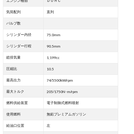
エンジン種類
ＤＯＨＣ
気筒配列
直列
バルブ数
シリンダー内径
75.0mm
シリンダー行程
90.5mm
総排気量
1,199cc
圧縮比
10.5
最高出力
74/5500kW/rpm
最大トルク
205/1750N･m/rpm
燃料供給装置
電子制御式燃料噴射
使用燃料
無鉛プレミアムガソリン
給油口位置
左