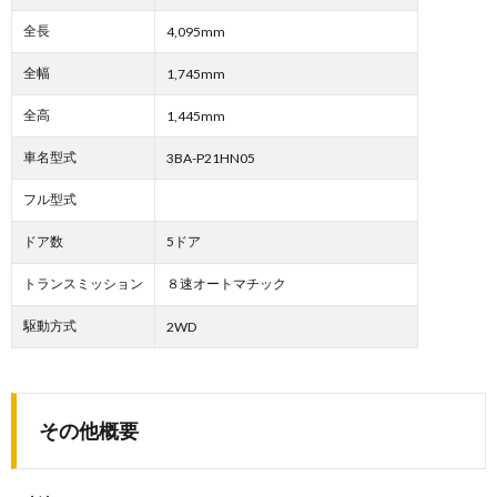
全長
4,095mm
全幅
1,745mm
全高
1,445mm
車名型式
3BA-P21HN05
フル型式
ドア数
5ドア
トランスミッション
８速オートマチック
駆動方式
2WD
その他概要