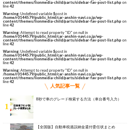
content/themes/lionmedia-child/parts/sidebar-fav-post-list.php
on
line
42
Warning
: Undefined variable $post in
/home/r0144579/public_html/car-anshin-navi.co.jp/wp-
content/themes/lionmedia-child/parts/sidebar-fav-post-list.php
on
line
42
Warning
: Attempt to read property "ID" on null in
/home/r0144579/public_html/car-anshin-navi.co.jp/wp-
content/themes/lionmedia-child/parts/sidebar-fav-post-list.php
on
line
42
Warning
: Undefined variable $post in
/home/r0144579/public_html/car-anshin-navi.co.jp/wp-
content/themes/lionmedia-child/parts/sidebar-fav-post-list.php
on
line
42
Warning
: Attempt to read property "ID" on null in
/home/r0144579/public_html/car-anshin-navi.co.jp/wp-
content/themes/lionmedia-child/parts/sidebar-fav-post-list.php
on
line
42
人気記事一覧
8秒で車のグレード検索する方法（車台番号入力）
1
【全国版】自動車税過誤納金還付委任状まとめ