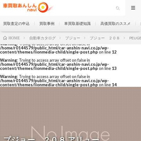
買取査定の申込
買取事例
車買取基礎知識
高価買取のススメ
自動車カタログ
プジョー
プジョー ２０８
PEUGE
HOME
Warning
: Trying to access array offset on false in
/home/r0144579/public_html/car-anshin-navi.co.jp/wp-
content/themes/lionmedia-child/single-post.php
on line
12
Warning
: Trying to access array offset on false in
/home/r0144579/public_html/car-anshin-navi.co.jp/wp-
content/themes/lionmedia-child/single-post.php
on line
13
Warning
: Trying to access array offset on false in
/home/r0144579/public_html/car-anshin-navi.co.jp/wp-
content/themes/lionmedia-child/single-post.php
on line
14
プジョー ２０８ アリュー