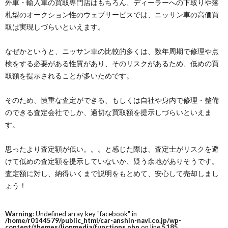
外車・輸入車の買取専門店はもちろん、ディーラーへの下取りや落
札型のオークション性のウェブサービスでは、ニッサン車の高価買
取は実現しづらいといえます。
なぜかというと、ニッサン車の比較的多くは、数年周期で修理や点
検をする必要がある性質があり、そのリスクがあるため、低めの買
取額を提示されることが多いためです。
そのため、慎重な査定ができる、もしくは自社や身内で修理・整備
のできる査定会社でしか、適切な買取額を提示しづらいといえま
す。
思ったより査定額が低い。。。と感じた際は、査定士がリスクを避
けて低めの査定額を提示していないか、疑う余地がありそうです。
査定額に対し、納得いくまで説明をもとめて、安心して売却しまし
ょう！
Warning
: Undefined array key "facebook" in
/home/r0144579/public_html/car-anshin-navi.co.jp/wp-
content/themes/lionmedia/functions.php
on line
5185