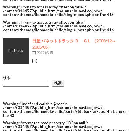
Warning
: Trying to access array offset on false in
/home/r0144579/public_html/car-anshin-navi.co.jp/wp-
content/themes/lionmedia-child/single-post.php
on line
415
Warning
: Trying to access array offset on false in
/home/r0144579/public_html/car-anshin-navi.co.jp/wp-
content/themes/lionmedia-child/single-post.php
on line
416
日産 バネットトラック Ｄ ＧＬ （2003/12～
2005/05）
2022.06.15
[…]
検索
検索
Warning
: Undefined variable $post in
/home/r0144579/public_html/car-anshin-navi.co.jp/wp-
content/themes/lionmedia-child/parts/sidebar-fav-post-list.php
on
line
42
Warning
: Attempt to read property "ID" on null in
/home/r0144579/public_html/car-anshin-navi.co.jp/wp-
content/themes/lionmedia-child/parts/sidebar-fav-post-list.php
on