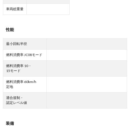
車両総重量
性能
最小回転半径
燃料消費率 JC08モード
燃料消費率 10・
15モード
燃料消費率 60km/h
定地
適合規制・
認定レベル値
装備