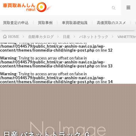
買取査定の申込
買取事例
車買取基礎知識
高価買取のススメ
自動車カタログ
日産
バネットトラック
VANETTEtr
HOME
Warning
: Trying to access array offset on false in
/home/r0144579/public_html/car-anshin-navi.co.jp/wp-
content/themes/lionmedia-child/single-post.php
on line
12
Warning
: Trying to access array offset on false in
/home/r0144579/public_html/car-anshin-navi.co.jp/wp-
content/themes/lionmedia-child/single-post.php
on line
13
Warning
: Trying to access array offset on false in
/home/r0144579/public_html/car-anshin-navi.co.jp/wp-
content/themes/lionmedia-child/single-post.php
on line
14
日産 バネットトラック Ｇ