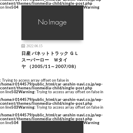
content/themes/lionmedia-child/single-post.php
on line
504
Warning
2022.06.15
日産 バネットトラック ＧＬ
スーパーロー Ｗタイ
ヤ （2005/11～2007/08）
: Trying to access array offset on false in
/home/r0144579/public_html/car-anshin-navi.co.jp/wp-
content/themes/lionmedia-child/single-post.php
on line
502
Warning
: Trying to access array offset on false in
/home/r0144579/public_html/car-anshin-navi.co.jp/wp-
content/themes/lionmedia-child/single-post.php
on line
503
Warning
: Trying to access array offset on false in
/home/r0144579/public_html/car-anshin-navi.co.jp/wp-
content/themes/lionmedia-child/single-post.php
on line
504
Warning