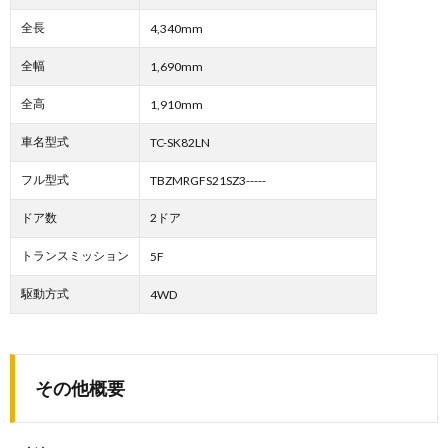
全長
4,340mm
全幅
1,690mm
全高
1,910mm
車名型式
TC-SK82LN
フル型式
TBZMRGFS21SZ3-----
ドア数
2ドア
トランスミッション
5F
駆動方式
4WD
その他概要