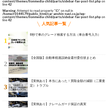
content/themes/lionmedia-child/parts/sidebar-fav-post-list.php
on
line
42
Warning
: Attempt to read property "ID" on null in
/home/r0144579/public_html/car-anshin-navi.co.jp/wp-
content/themes/lionmedia-child/parts/sidebar-fav-post-list.php
on
line
42
人気記事一覧
8秒で車のグレード検索する方法（車台番号入力）
1
【全国版】自動車税過誤納金還付委任状まとめ
2
【実例あり】本当にあった！買取金額の減額（二重査
3
定）トラブル
【実例あり】クレームガード保証の真実