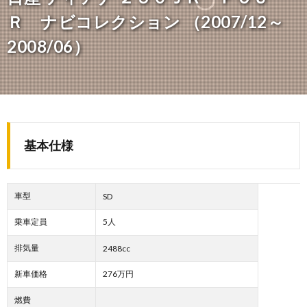
Ｒ ナビコレクション （2007/12～
2008/06）
基本仕様
車型
SD
乗車定員
5人
排気量
2488cc
新車価格
276万円
燃費