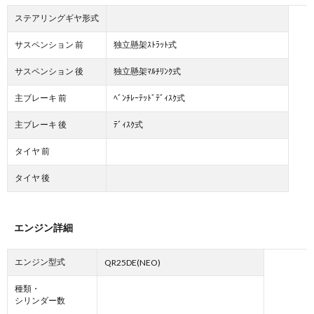
ステアリングギヤ形式
サスペンション 前
独立懸架ｽﾄﾗｯﾄ式
サスペンション 後
独立懸架ﾏﾙﾁﾘﾝｸ式
主ブレーキ 前
ﾍﾞﾝﾁﾚｰﾃｯﾄﾞﾃﾞｨｽｸ式
主ブレーキ 後
ﾃﾞｨｽｸ式
タイヤ 前
タイヤ 後
エンジン詳細
エンジン型式
QR25DE(NEO)
種類・
シリンダー数