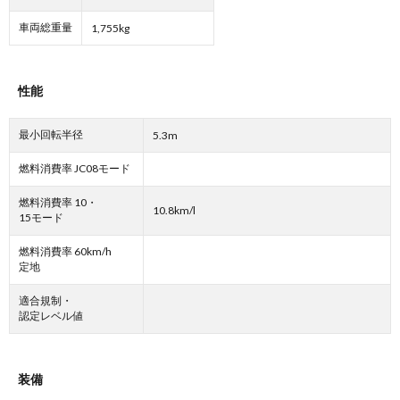
車両総重量
1,755kg
性能
最小回転半径
5.3m
燃料消費率 JC08モード
燃料消費率 10・
10.8km/l
15モード
燃料消費率 60km/h
定地
適合規制・
認定レベル値
装備