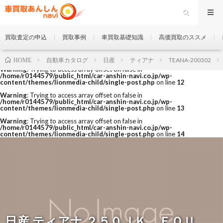
買取査定の申込
買取事例
車買取基礎知識
高価買取のススメ
自動車カタログ
日産
ティアナ
TEANA-200302
HOME
Warning
: Trying to access array offset on false in
/home/r0144579/public_html/car-anshin-navi.co.jp/wp-
content/themes/lionmedia-child/single-post.php
on line
12
Warning
: Trying to access array offset on false in
/home/r0144579/public_html/car-anshin-navi.co.jp/wp-
content/themes/lionmedia-child/single-post.php
on line
13
Warning
: Trying to access array offset on false in
/home/r0144579/public_html/car-anshin-navi.co.jp/wp-
content/themes/lionmedia-child/single-post.php
on line
14
日産 ティアナ ２５０ＪＫ ＦＯＵ