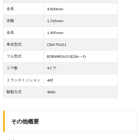
全長
4,800mm
全幅
1,765mm
全高
1,495mm
車名型式
CBA-TNJ31
フル型式
BDBWREAJ31EDA----D
ドア数
4ドア
トランスミッション
4AT
駆動方式
4WD
その他概要