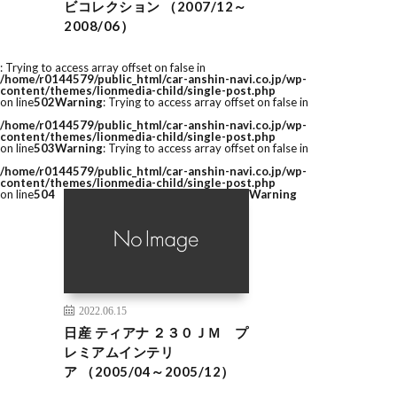
ビコレクション （2007/12～
2008/06）
: Trying to access array offset on false in
/home/r0144579/public_html/car-anshin-navi.co.jp/wp-
content/themes/lionmedia-child/single-post.php
on line
502
Warning
: Trying to access array offset on false in
/home/r0144579/public_html/car-anshin-navi.co.jp/wp-
content/themes/lionmedia-child/single-post.php
on line
503
Warning
: Trying to access array offset on false in
/home/r0144579/public_html/car-anshin-navi.co.jp/wp-
content/themes/lionmedia-child/single-post.php
on line
504
Warning
2022.06.15
日産 ティアナ ２３０ＪＭ プ
レミアムインテリ
ア （2005/04～2005/12）