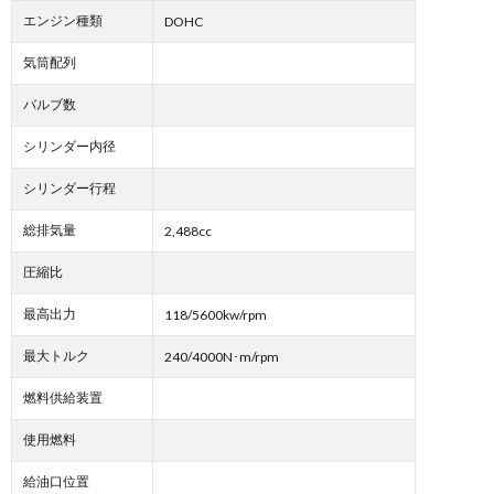
エンジン種類
DOHC
気筒配列
バルブ数
シリンダー内径
シリンダー行程
総排気量
2,488cc
圧縮比
最高出力
118/5600kw/rpm
最大トルク
240/4000N･m/rpm
燃料供給装置
使用燃料
給油口位置