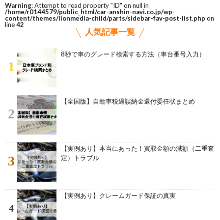
Warning
: Attempt to read property "ID" on null in
/home/r0144579/public_html/car-anshin-navi.co.jp/wp-
content/themes/lionmedia-child/parts/sidebar-fav-post-list.php
on
line
42
人気記事一覧
8秒で車のグレード検索する方法（車台番号入力）
1
【全国版】自動車税過誤納金還付委任状まとめ
2
【実例あり】本当にあった！買取金額の減額（二重査
3
定）トラブル
【実例あり】クレームガード保証の真実
4