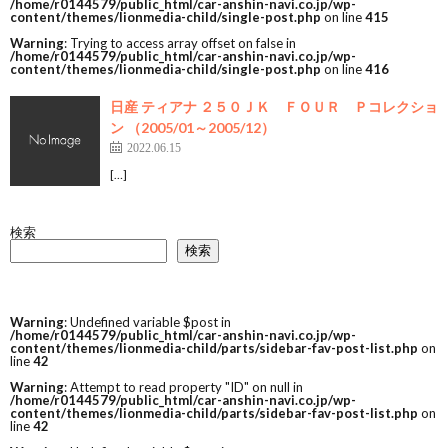
/home/r0144579/public_html/car-anshin-navi.co.jp/wp-
content/themes/lionmedia-child/single-post.php
on line
415
Warning
: Trying to access array offset on false in
/home/r0144579/public_html/car-anshin-navi.co.jp/wp-
content/themes/lionmedia-child/single-post.php
on line
416
日産 ティアナ ２５０ＪＫ ＦＯＵＲ Ｐコレクショ
ン （2005/01～2005/12）
2022.06.15
[…]
検索
検索
Warning
: Undefined variable $post in
/home/r0144579/public_html/car-anshin-navi.co.jp/wp-
content/themes/lionmedia-child/parts/sidebar-fav-post-list.php
on
line
42
Warning
: Attempt to read property "ID" on null in
/home/r0144579/public_html/car-anshin-navi.co.jp/wp-
content/themes/lionmedia-child/parts/sidebar-fav-post-list.php
on
line
42