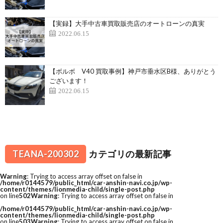
【実録】大手中古車買取販売店のオートローンの真実
2022.06.15
【ボルボ V40 買取事例】神戸市垂水区B様、ありがとう
ございます！
2022.06.15
TEANA-200302
カテゴリの最新記事
Warning
: Trying to access array offset on false in
/home/r0144579/public_html/car-anshin-navi.co.jp/wp-
content/themes/lionmedia-child/single-post.php
on line
502
Warning
: Trying to access array offset on false in
/home/r0144579/public_html/car-anshin-navi.co.jp/wp-
content/themes/lionmedia-child/single-post.php
on line
503
Warning
: Trying to access array offset on false in