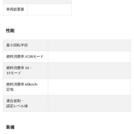
車両総重量
性能
最小回転半径
燃料消費率 JC08モード
燃料消費率 10・
15モード
燃料消費率 60km/h
定地
適合規制・
認定レベル値
装備