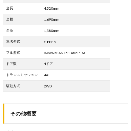
全長
4,320mm
全幅
1,690mm
全高
1,380mm
車名型式
E-FN15
フル型式
BAWARHAN15EDAMP--M
ドア数
4ドア
トランスミッション
4AT
駆動方式
2WD
その他概要