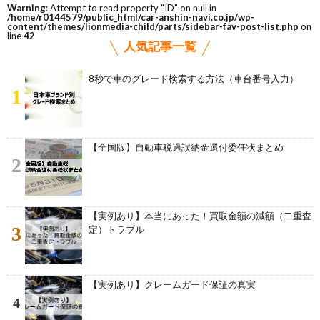
Warning
: Attempt to read property "ID" on null in
/home/r0144579/public_html/car-anshin-navi.co.jp/wp-
content/themes/lionmedia-child/parts/sidebar-fav-post-list.php
on
line
42
人気記事一覧
8秒で車のグレード検索する方法（車台番号入力）
1
【全国版】自動車税過誤納金還付委任状まとめ
2
【実例あり】本当にあった！買取金額の減額（二重査
3
定）トラブル
【実例あり】クレームガード保証の真実
4