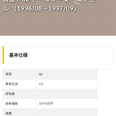
ル （1996/08～1997/09）
基本仕様
車型
SD
乗車定員
5人
排気量
新車価格
159.9万円
燃費