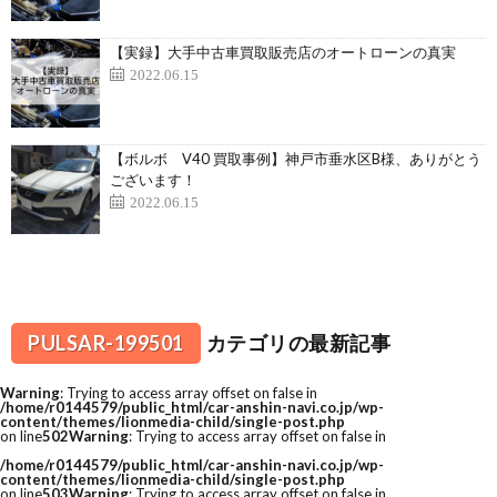
【実録】大手中古車買取販売店のオートローンの真実
2022.06.15
【ボルボ V40 買取事例】神戸市垂水区B様、ありがとう
ございます！
2022.06.15
PULSAR-199501
カテゴリの最新記事
Warning
: Trying to access array offset on false in
/home/r0144579/public_html/car-anshin-navi.co.jp/wp-
content/themes/lionmedia-child/single-post.php
on line
502
Warning
: Trying to access array offset on false in
/home/r0144579/public_html/car-anshin-navi.co.jp/wp-
content/themes/lionmedia-child/single-post.php
on line
503
Warning
: Trying to access array offset on false in