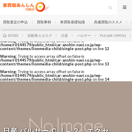
買取査定の申込
買取事例
車買取基礎知識
高価買取のススメ
自動車カタログ
日産
パルサー
PULSAR-199501
HOME
Warning
: Trying to access array offset on false in
/home/r0144579/public_html/car-anshin-navi.co.jp/wp-
content/themes/lionmedia-child/single-post.php
on line
12
Warning
: Trying to access array offset on false in
/home/r0144579/public_html/car-anshin-navi.co.jp/wp-
content/themes/lionmedia-child/single-post.php
on line
13
Warning
: Trying to access array offset on false in
/home/r0144579/public_html/car-anshin-navi.co.jp/wp-
content/themes/lionmedia-child/single-post.php
on line
14
日産 パルサー ＣＪ－２ エクセ