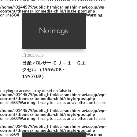
/home/r0144579/public_html/car-anshin-navi.co.jp/wp-
content/themes/lionmedia-child/single-post.php
on line
504
Warning
2022.06.15
日産 パルサー ＣＪ－１ Ｇエ
クセル （1996/08～
1997/09）
: Trying to access array offset on false in
/home/r0144579/public_html/car-anshin-navi.co.jp/wp-
content/themes/lionmedia-child/single-post.php
on line
502
Warning
: Trying to access array offset on false in
/home/r0144579/public_html/car-anshin-navi.co.jp/wp-
content/themes/lionmedia-child/single-post.php
on line
503
Warning
: Trying to access array offset on false in
/home/r0144579/public_html/car-anshin-navi.co.jp/wp-
content/themes/lionmedia-child/single-post.php
on line
504
Warning