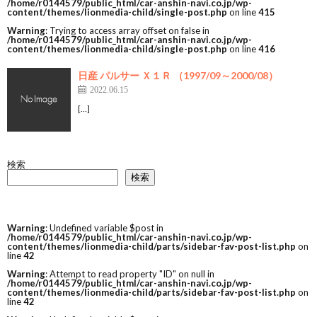
/home/r0144579/public_html/car-anshin-navi.co.jp/wp-
content/themes/lionmedia-child/single-post.php
on line
415
Warning
: Trying to access array offset on false in
/home/r0144579/public_html/car-anshin-navi.co.jp/wp-
content/themes/lionmedia-child/single-post.php
on line
416
日産 パルサー Ｘ１Ｒ （1997/09～2000/08）
2022.06.15
[…]
検索
検索
Warning
: Undefined variable $post in
/home/r0144579/public_html/car-anshin-navi.co.jp/wp-
content/themes/lionmedia-child/parts/sidebar-fav-post-list.php
on
line
42
Warning
: Attempt to read property "ID" on null in
/home/r0144579/public_html/car-anshin-navi.co.jp/wp-
content/themes/lionmedia-child/parts/sidebar-fav-post-list.php
on
line
42