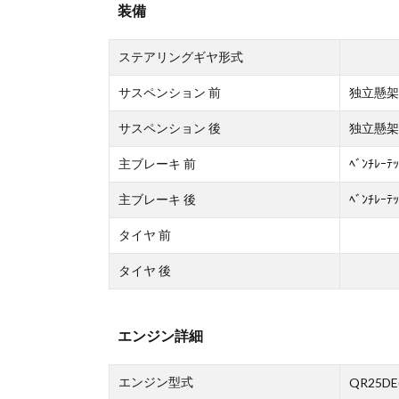
装備
ステアリングギヤ形式
サスペンション 前
独立懸架ｽ
サスペンション 後
独立懸架ﾏ
主ブレーキ 前
ﾍﾞﾝﾁﾚｰﾃ
主ブレーキ 後
ﾍﾞﾝﾁﾚｰﾃ
タイヤ 前
タイヤ 後
エンジン詳細
エンジン型式
QR25DE