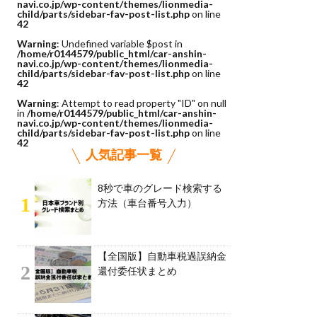
navi.co.jp/wp-content/themes/lionmedia-
child/parts/sidebar-fav-post-list.php
on line
42
Warning
: Undefined variable $post in
/home/r0144579/public_html/car-anshin-
navi.co.jp/wp-content/themes/lionmedia-
child/parts/sidebar-fav-post-list.php
on line
42
Warning
: Attempt to read property "ID" on null
in
/home/r0144579/public_html/car-anshin-
navi.co.jp/wp-content/themes/lionmedia-
child/parts/sidebar-fav-post-list.php
on line
42
人気記事一覧
8秒で車のグレード検索する
1
方法（車台番号入力）
【全国版】自動車税過誤納金
2
還付委任状まとめ