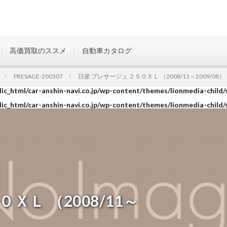
高価買取のススメ
自動車カタログ
ic_html/car-anshin-navi.co.jp/wp-content/themes/lionmedia-child/
PRESAGE-200307
日産 プレサージュ ２５０ＸＬ （2008/11～2009/08）
ic_html/car-anshin-navi.co.jp/wp-content/themes/lionmedia-child/
ic_html/car-anshin-navi.co.jp/wp-content/themes/lionmedia-child/
ＸＬ （2008/11～