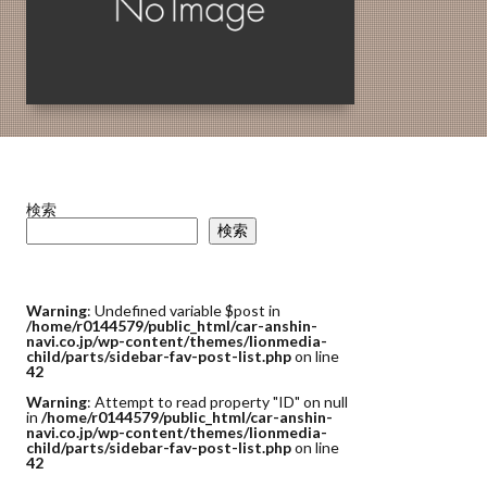
検索
検索
Warning
: Undefined variable $post in
/home/r0144579/public_html/car-anshin-
navi.co.jp/wp-content/themes/lionmedia-
child/parts/sidebar-fav-post-list.php
on line
42
Warning
: Attempt to read property "ID" on null
in
/home/r0144579/public_html/car-anshin-
navi.co.jp/wp-content/themes/lionmedia-
child/parts/sidebar-fav-post-list.php
on line
42