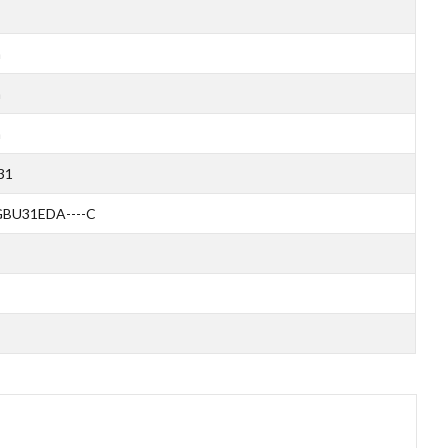
m
m
m
31
BU31EDA----C