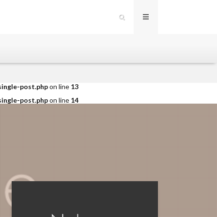
single-post.php
on line
12
single-post.php
on line
13
single-post.php
on line
14