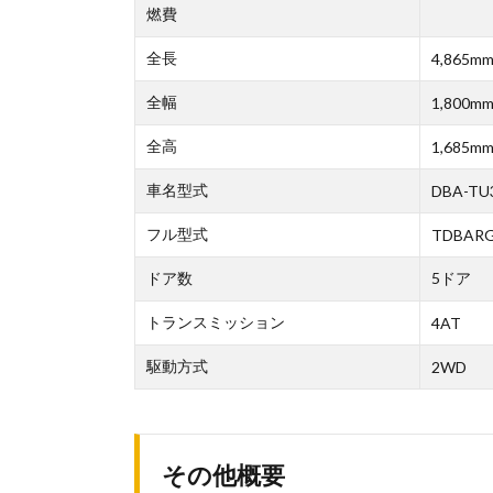
燃費
全長
4,865m
全幅
1,800m
全高
1,685m
車名型式
DBA-TU
フル型式
TDBARG
ドア数
5ドア
トランスミッション
4AT
駆動方式
2WD
その他概要