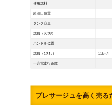
使用燃料
給油口位置
タンク容量
燃費（JC08）
ハンドル位置
燃費（10.15）
11km/l
一充電走行距離
プレサージュを高く売る