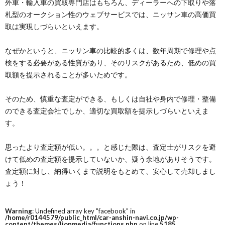
外車・輸入車の買取専門店はもちろん、ディーラーへの下取りや落
札型のオークション性のウェブサービスでは、ニッサン車の高価買
取は実現しづらいといえます。
なぜかというと、ニッサン車の比較的多くは、数年周期で修理や点
検をする必要がある性質があり、そのリスクがあるため、低めの買
取額を提示されることが多いためです。
そのため、慎重な査定ができる、もしくは自社や身内で修理・整備
のできる査定会社でしか、適切な買取額を提示しづらいといえま
す。
思ったより査定額が低い。。。と感じた際は、査定士がリスクを避
けて低めの査定額を提示していないか、疑う余地がありそうです。
査定額に対し、納得いくまで説明をもとめて、安心して売却しまし
ょう！
Warning
: Undefined array key "facebook" in
/home/r0144579/public_html/car-anshin-navi.co.jp/wp-
content/themes/lionmedia/functions.php
on line
5185