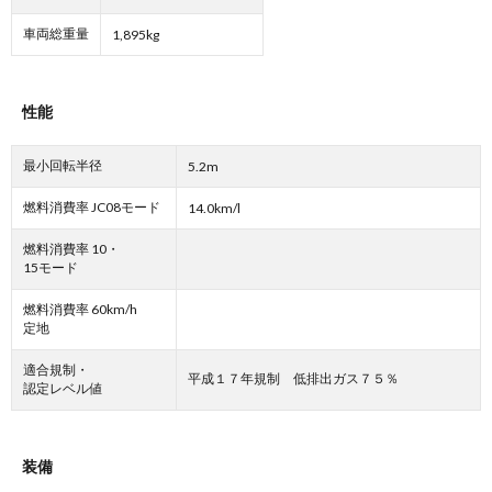
車両総重量
1,895kg
性能
最小回転半径
5.2m
燃料消費率 JC08モード
14.0km/l
燃料消費率 10・
15モード
燃料消費率 60km/h
定地
適合規制・
平成１７年規制 低排出ガス７５％
認定レベル値
装備