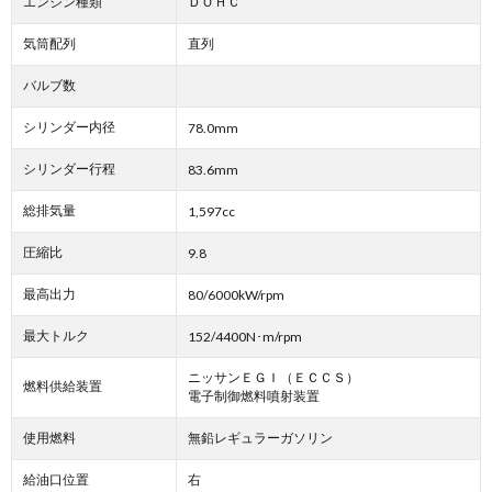
エンジン種類
ＤＯＨＣ
気筒配列
直列
バルブ数
シリンダー内径
78.0mm
シリンダー行程
83.6mm
総排気量
1,597cc
圧縮比
9.8
最高出力
80/6000kW/rpm
最大トルク
152/4400N･m/rpm
ニッサンＥＧＩ（ＥＣＣＳ）
燃料供給装置
電子制御燃料噴射装置
使用燃料
無鉛レギュラーガソリン
給油口位置
右