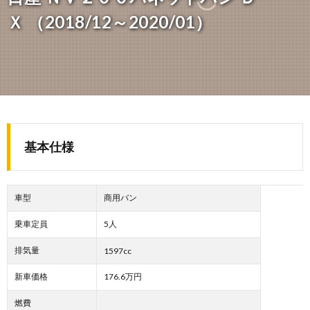
Ｘ （2018/12～2020/01）
基本仕様
車型
商用バン
乗車定員
5人
排気量
1597cc
新車価格
176.6万円
燃費