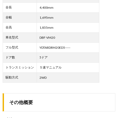
全長
4,400mm
全幅
1,695mm
全高
1,855mm
車名型式
DBF-VM20
フル型式
YDTARDRM20ED5-----
ドア数
5ドア
トランスミッション
５速マニュアル
駆動方式
2WD
その他概要