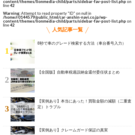
content/themes/lionmedia-child/parts/sidebar-fav-post-list.php
on
line
42
Warning
: Attempt to read property "ID" on null in
/home/r0144579/public_html/car-anshin-navi.co.jp/wp-
content/themes/lionmedia-child/parts/sidebar-fav-post-list.php
on
line
42
人気記事一覧
8秒で車のグレード検索する方法（車台番号入力）
1
【全国版】自動車税過誤納金還付委任状まとめ
2
【実例あり】本当にあった！買取金額の減額（二重査
3
定）トラブル
【実例あり】クレームガード保証の真実