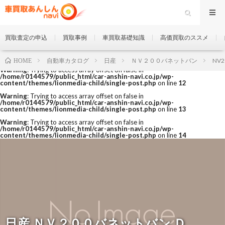
買取査定の申込
買取事例
車買取基礎知識
高価買取のススメ
自動車カタログ
日産
ＮＶ２００バネットバン
NV2
HOME
Warning
: Trying to access array offset on false in
/home/r0144579/public_html/car-anshin-navi.co.jp/wp-
content/themes/lionmedia-child/single-post.php
on line
12
Warning
: Trying to access array offset on false in
/home/r0144579/public_html/car-anshin-navi.co.jp/wp-
content/themes/lionmedia-child/single-post.php
on line
13
Warning
: Trying to access array offset on false in
/home/r0144579/public_html/car-anshin-navi.co.jp/wp-
content/themes/lionmedia-child/single-post.php
on line
14
日産 ＮＶ２００バネットバン Ｄ