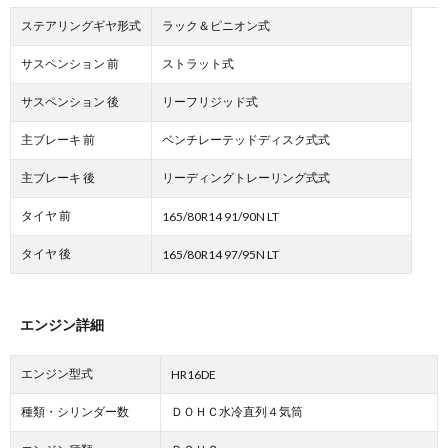
ステアリングギヤ形式
ラック＆ピニオン式
サスペンション 前
ストラット式
サスペンション 後
リーフリジッド式
主ブレーキ 前
ベンチレーテッドディスク式式
主ブレーキ 後
リーディングトレーリング式式
タイヤ 前
165/80R14 91/90N LT
タイヤ 後
165/80R14 97/95N LT
エンジン詳細
エンジン型式
HR16DE
種類・シリンダー数
ＤＯＨＣ水冷直列４気筒