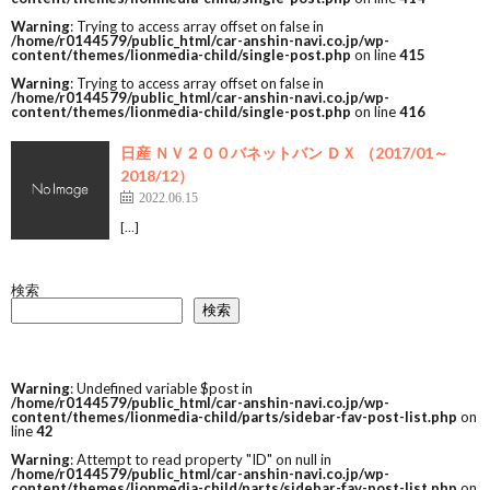
Warning
: Trying to access array offset on false in
/home/r0144579/public_html/car-anshin-navi.co.jp/wp-
content/themes/lionmedia-child/single-post.php
on line
415
Warning
: Trying to access array offset on false in
/home/r0144579/public_html/car-anshin-navi.co.jp/wp-
content/themes/lionmedia-child/single-post.php
on line
416
日産 ＮＶ２００バネットバン ＤＸ （2017/01～
2018/12）
2022.06.15
[…]
検索
検索
Warning
: Undefined variable $post in
/home/r0144579/public_html/car-anshin-navi.co.jp/wp-
content/themes/lionmedia-child/parts/sidebar-fav-post-list.php
on
line
42
Warning
: Attempt to read property "ID" on null in
/home/r0144579/public_html/car-anshin-navi.co.jp/wp-
content/themes/lionmedia-child/parts/sidebar-fav-post-list.php
on