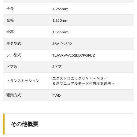
全長
4,965mm
全幅
1,850mm
全高
1,815mm
車名型式
5BA-PNE52
フル型式
TLJWRVWE52ED7PQPBZ
ドア数
5ドア
エクストロニックＣＶＴ－Ｍ６＜
トランスミッション
６速マニュアルモード付無段変速機＞
駆動方式
4WD
その他概要