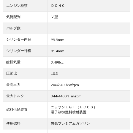
エンジン種類
ＤＯＨＣ
気筒配列
Ｖ型
バルブ数
シリンダー内径
95.5mm
シリンダー行程
81.4mm
総排気量
3,498cc
圧縮比
10.3
最高出力
206/6400kW/rpm
最大トルク
344/4400N･m/rpm
ニッサンＥＧＩ（ＥＣＣＳ）
燃料供給装置
電子制御燃料噴射装置
使用燃料
無鉛プレミアムガソリン