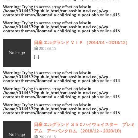
Warning
: Trying to access array offset on false in
/home/r0144579/public_html/car-anshin-navi.co.jp/wp-
content/themes/lionmedia-child/single-post.php
on line
415
Warning
: Trying to access array offset on false in
/home/r0144579/public_html/car-anshin-navi.co.jp/wp-
content/themes/lionmedia-child/single-post.php
on line
416
日産 エルグランド ＶＩＰ （2014/01～2018/12）
2022.06.15
[…]
Warning
: Trying to access array offset on false in
/home/r0144579/public_html/car-anshin-navi.co.jp/wp-
content/themes/lionmedia-child/single-post.php
on line
414
Warning
: Trying to access array offset on false in
/home/r0144579/public_html/car-anshin-navi.co.jp/wp-
content/themes/lionmedia-child/single-post.php
on line
415
Warning
: Trying to access array offset on false in
/home/r0144579/public_html/car-anshin-navi.co.jp/wp-
content/themes/lionmedia-child/single-post.php
on line
416
日産 エルグランド ３５０ハイウェイスター プレミ
アム アーバンクロム （2018/12～2020/10）
2022.06.15