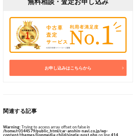
無料相談・査定お申し込み
お申し込みはこちらから
関連する記事
Warning
: Trying to access array offset on false in
/home/r0144579/public_html/car-anshin-navi.co.jp/wp-
content/themes/lionmedia-child/single-post.php
on line
414