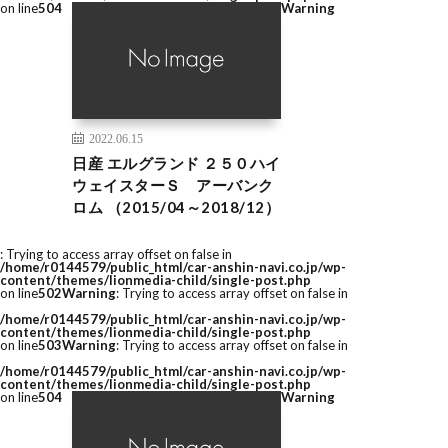
on line
504
Warning
2022.06.15
日産 エルグランド ２５０ハイ
ウェイスターＳ アーバンク
ロム （2015/04～2018/12）
: Trying to access array offset on false in
/home/r0144579/public_html/car-anshin-navi.co.jp/wp-
content/themes/lionmedia-child/single-post.php
on line
502
Warning
: Trying to access array offset on false in
/home/r0144579/public_html/car-anshin-navi.co.jp/wp-
content/themes/lionmedia-child/single-post.php
on line
503
Warning
: Trying to access array offset on false in
/home/r0144579/public_html/car-anshin-navi.co.jp/wp-
content/themes/lionmedia-child/single-post.php
on line
504
Warning