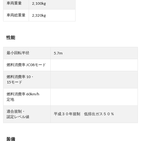
車両重量
2,100kg
車両総重量
2,320kg
性能
最小回転半径
5.7m
燃料消費率 JC08モード
燃料消費率 10・
15モード
燃料消費率 60km/h
定地
適合規制・
平成３０年規制 低排出ガス５０％
認定レベル値
装備