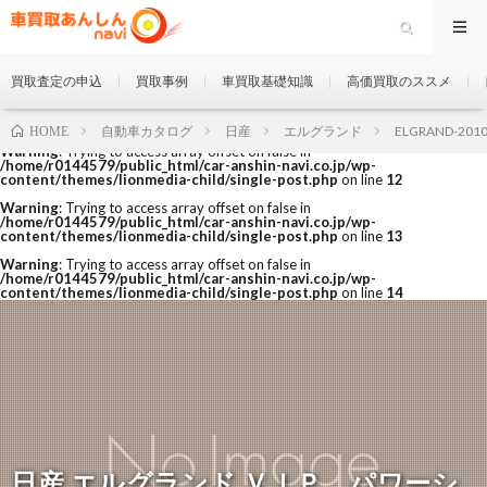
買取査定の申込
買取事例
車買取基礎知識
高価買取のススメ
自動車カタログ
日産
エルグランド
ELGRAND-201
HOME
Warning
: Trying to access array offset on false in
/home/r0144579/public_html/car-anshin-navi.co.jp/wp-
content/themes/lionmedia-child/single-post.php
on line
12
Warning
: Trying to access array offset on false in
/home/r0144579/public_html/car-anshin-navi.co.jp/wp-
content/themes/lionmedia-child/single-post.php
on line
13
Warning
: Trying to access array offset on false in
/home/r0144579/public_html/car-anshin-navi.co.jp/wp-
content/themes/lionmedia-child/single-post.php
on line
14
日産 エルグランド ＶＩＰ パワーシ