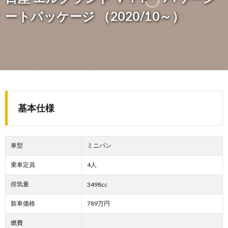
ートパッケージ （2020/10～）
基本仕様
車型
ミニバン
乗車定員
4人
排気量
3498cc
新車価格
789万円
燃費