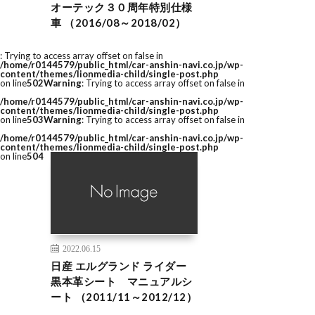
オーテック３０周年特別仕様
車 （2016/08～2018/02）
: Trying to access array offset on false in
/home/r0144579/public_html/car-anshin-navi.co.jp/wp-
content/themes/lionmedia-child/single-post.php
on line
502
Warning
: Trying to access array offset on false in
/home/r0144579/public_html/car-anshin-navi.co.jp/wp-
content/themes/lionmedia-child/single-post.php
on line
503
Warning
: Trying to access array offset on false in
/home/r0144579/public_html/car-anshin-navi.co.jp/wp-
content/themes/lionmedia-child/single-post.php
on line
504
2022.06.15
日産 エルグランド ライダー
黒本革シート マニュアルシ
ート （2011/11～2012/12）