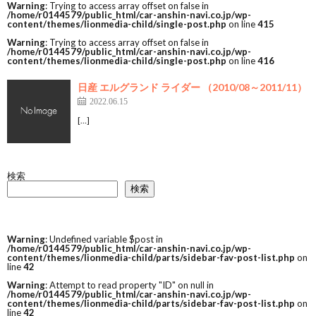
Warning
: Trying to access array offset on false in
/home/r0144579/public_html/car-anshin-navi.co.jp/wp-
content/themes/lionmedia-child/single-post.php
on line
415
Warning
: Trying to access array offset on false in
/home/r0144579/public_html/car-anshin-navi.co.jp/wp-
content/themes/lionmedia-child/single-post.php
on line
416
日産 エルグランド ライダー （2010/08～2011/11）
2022.06.15
[…]
検索
検索
Warning
: Undefined variable $post in
/home/r0144579/public_html/car-anshin-navi.co.jp/wp-
content/themes/lionmedia-child/parts/sidebar-fav-post-list.php
on
line
42
Warning
: Attempt to read property "ID" on null in
/home/r0144579/public_html/car-anshin-navi.co.jp/wp-
content/themes/lionmedia-child/parts/sidebar-fav-post-list.php
on
line
42