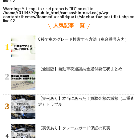
line
42
Warning
: Attempt to read property "ID" on null in
/home/r0144579/public_html/car-anshin-navi.co.jp/wp-
content/themes/lionmedia-child/parts/sidebar-fav-post-list.php
on
line
42
人気記事一覧
8秒で車のグレード検索する方法（車台番号入力）
1
【全国版】自動車税過誤納金還付委任状まとめ
2
【実例あり】本当にあった！買取金額の減額（二重査
3
定）トラブル
【実例あり】クレームガード保証の真実
4