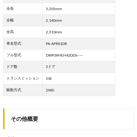
全長
5,205mm
全幅
2,140mm
全高
2,310mm
車名型式
PA-APR81DR
フル型式
DWP3RHEH42DDS-----
ドア数
2ドア
トランスミッション
5SE
駆動方式
2WD
その他概要