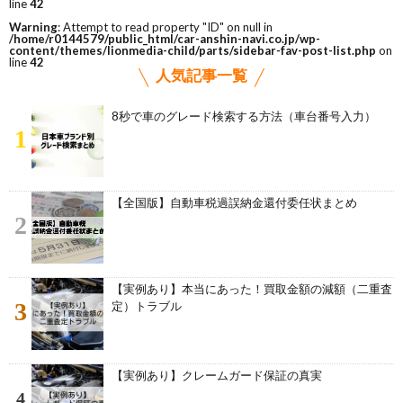
line
42
Warning
: Attempt to read property "ID" on null in
/home/r0144579/public_html/car-anshin-navi.co.jp/wp-
content/themes/lionmedia-child/parts/sidebar-fav-post-list.php
on
line
42
人気記事一覧
8秒で車のグレード検索する方法（車台番号入力）
1
【全国版】自動車税過誤納金還付委任状まとめ
2
【実例あり】本当にあった！買取金額の減額（二重査
3
定）トラブル
【実例あり】クレームガード保証の真実
4