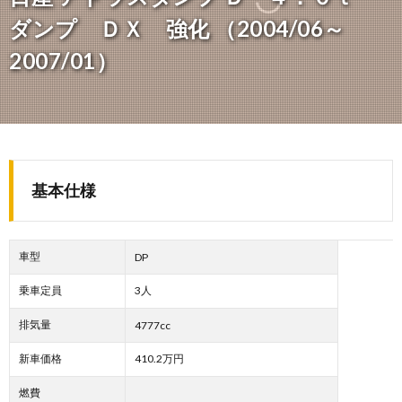
ダンプ ＤＸ 強化 （2004/06～
2007/01）
基本仕様
車型
DP
乗車定員
3人
排気量
4777cc
新車価格
410.2万円
燃費