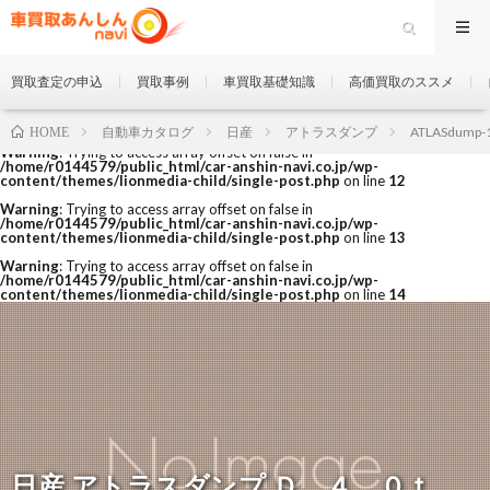
買取査定の申込
買取事例
車買取基礎知識
高価買取のススメ
自動車カタログ
日産
アトラスダンプ
ATLASdump-
HOME
Warning
: Trying to access array offset on false in
/home/r0144579/public_html/car-anshin-navi.co.jp/wp-
content/themes/lionmedia-child/single-post.php
on line
12
Warning
: Trying to access array offset on false in
/home/r0144579/public_html/car-anshin-navi.co.jp/wp-
content/themes/lionmedia-child/single-post.php
on line
13
Warning
: Trying to access array offset on false in
/home/r0144579/public_html/car-anshin-navi.co.jp/wp-
content/themes/lionmedia-child/single-post.php
on line
14
日産 アトラスダンプ Ｄ ４．０ｔ