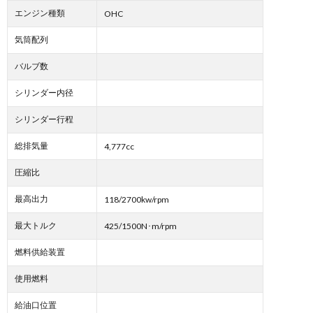
エンジン種類
OHC
気筒配列
バルブ数
シリンダー内径
シリンダー行程
総排気量
4,777cc
圧縮比
最高出力
118/2700kw/rpm
最大トルク
425/1500N･m/rpm
燃料供給装置
使用燃料
給油口位置