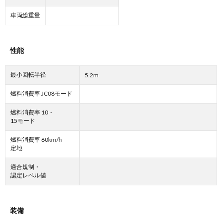
車両総重量
性能
最小回転半径
5.2m
燃料消費率 JC08モード
燃料消費率 10・
15モード
燃料消費率 60km/h
定地
適合規制・
認定レベル値
装備