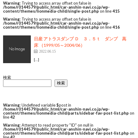
Warning
: Trying to access array offset on false in
/home/r0144579/public_html/car-anshin-navi.co.jp/wp-
content/themes/lionmedia-child/single-post.php
on line
415
Warning
: Trying to access array offset on false in
/home/r0144579/public_html/car-anshin-navi.co.jp/wp-
content/themes/lionmedia-child/single-post.php
on line
416
日産 アトラスダンプ Ｄ ３．５ｔ ダンプ 高
床 （1999/05～2004/06）
2022.06.15
[…]
検索
検索
Warning
: Undefined variable $post in
/home/r0144579/public_html/car-anshin-navi.co.jp/wp-
content/themes/lionmedia-child/parts/sidebar-fav-post-list.php
on
line
42
Warning
: Attempt to read property "ID" on null in
/home/r0144579/public_html/car-anshin-navi.co.jp/wp-
content/themes/lionmedia-child/parts/sidebar-fav-post-list.php
on
line
42