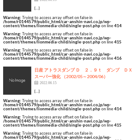
[…]
Warning
: Trying to access array offset on false in
/home/r0144579/public_html/car-anshin-navi.co.jp/wp-
content/themes/lionmedia-child/single-post.php
on line
414
Warning
: Trying to access array offset on false in
/home/r0144579/public_html/car-anshin-navi.co.jp/wp-
content/themes/lionmedia-child/single-post.php
on line
415
Warning
: Trying to access array offset on false in
/home/r0144579/public_html/car-anshin-navi.co.jp/wp-
content/themes/lionmedia-child/single-post.php
on line
416
日産 アトラスダンプ Ｄ ２．９ｔ ダンプ ＤＸ
スーパー強化 （2002/05～2004/06）
2022.06.15
[…]
Warning
: Trying to access array offset on false in
/home/r0144579/public_html/car-anshin-navi.co.jp/wp-
content/themes/lionmedia-child/single-post.php
on line
414
Warning
: Trying to access array offset on false in
/home/r0144579/public_html/car-anshin-navi.co.jp/wp-
content/themes/lionmedia-child/single-post.php
on line
415
Warning
: Trying to access array offset on false in
/home/r0144579/public_html/car-anshin-navi.co.jp/wp-