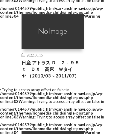
on line
503
Warning
: Trying to access array offset on false in
/home/r0144579/public_html/car-anshin-navi.co.jp/wp-
content/themes/lionmedia-child/single-post.php
on line
504
Warning
2022.06.15
日産 アトラス Ｄ ２．９５
ｔ ＤＸ 高床 Ｗタイ
ヤ （2010/03～2011/07）
: Trying to access array offset on false in
/home/r0144579/public_html/car-anshin-navi.co.jp/wp-
content/themes/lionmedia-child/single-post.php
on line
502
Warning
: Trying to access array offset on false in
/home/r0144579/public_html/car-anshin-navi.co.jp/wp-
content/themes/lionmedia-child/single-post.php
on line
503
Warning
: Trying to access array offset on false in
/home/r0144579/public_html/car-anshin-navi.co.jp/wp-
content/themes/lionmedia-child/single-post.php
on line
504
Warning