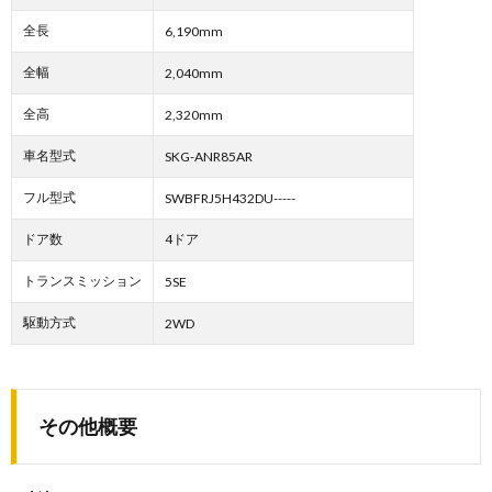
全長
6,190mm
全幅
2,040mm
全高
2,320mm
車名型式
SKG-ANR85AR
フル型式
SWBFRJ5H432DU-----
ドア数
4ドア
トランスミッション
5SE
駆動方式
2WD
その他概要