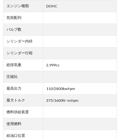
エンジン種類
DOHC
気筒配列
バルブ数
シリンダー内径
シリンダー行程
総排気量
2,999cc
圧縮比
最高出力
110/2800kw/rpm
最大トルク
375/1600N･m/rpm
燃料供給装置
使用燃料
給油口位置