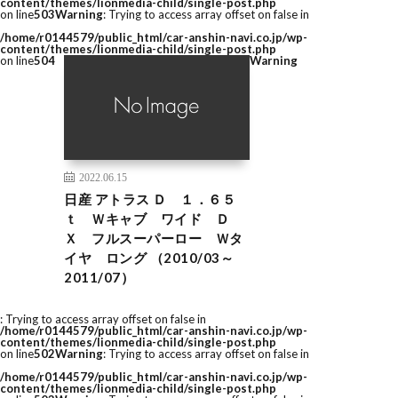
content/themes/lionmedia-child/single-post.php
on line
503
Warning
: Trying to access array offset on false in
/home/r0144579/public_html/car-anshin-navi.co.jp/wp-
content/themes/lionmedia-child/single-post.php
on line
504
Warning
2022.06.15
日産 アトラス Ｄ １．６５
ｔ Ｗキャブ ワイド Ｄ
Ｘ フルスーパーロー Ｗタ
イヤ ロング （2010/03～
2011/07）
: Trying to access array offset on false in
/home/r0144579/public_html/car-anshin-navi.co.jp/wp-
content/themes/lionmedia-child/single-post.php
on line
502
Warning
: Trying to access array offset on false in
/home/r0144579/public_html/car-anshin-navi.co.jp/wp-
content/themes/lionmedia-child/single-post.php