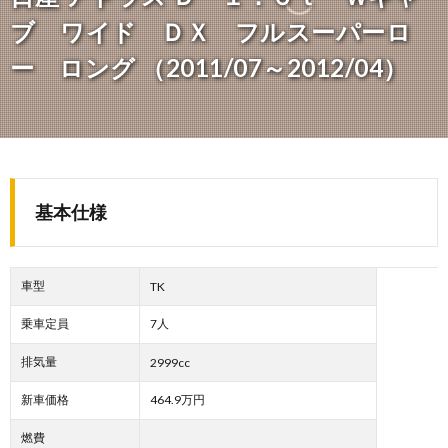
ブ ワイド ＤＸ フルスーパーロ
ー ロング （2011/07～2012/04）
基本仕様
車型
TK
乗車定員
7人
排気量
2999cc
新車価格
464.9万円
燃費