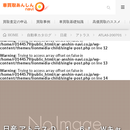
買取査定の申込
買取事例
車買取基礎知識
高価買取のススメ
自動車カタログ
日産
アトラス
ATLAS-200701
HOME
Warning
: Trying to access array offset on false in
/home/r0144579/public_html/car-anshin-navi.co.jp/wp-
content/themes/lionmedia-child/single-post.php
on line
12
Warning
: Trying to access array offset on false in
/home/r0144579/public_html/car-anshin-navi.co.jp/wp-
content/themes/lionmedia-child/single-post.php
on line
13
Warning
: Trying to access array offset on false in
/home/r0144579/public_html/car-anshin-navi.co.jp/wp-
content/themes/lionmedia-child/single-post.php
on line
14
日産 アトラス Ｄ １．６ｔ Ｗキャ