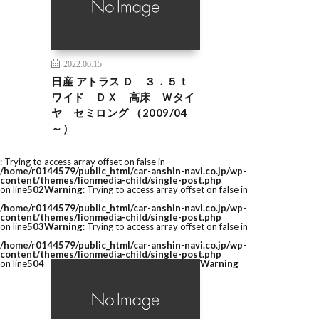
2022.06.15
日産 アトラス Ｄ ３．５ｔ
ワイド ＤＸ 高床 Ｗタイ
ヤ セミロング （2009/04
～）
: Trying to access array offset on false in
/home/r0144579/public_html/car-anshin-navi.co.jp/wp-
content/themes/lionmedia-child/single-post.php
on line
502
Warning
: Trying to access array offset on false in
/home/r0144579/public_html/car-anshin-navi.co.jp/wp-
content/themes/lionmedia-child/single-post.php
on line
503
Warning
: Trying to access array offset on false in
/home/r0144579/public_html/car-anshin-navi.co.jp/wp-
content/themes/lionmedia-child/single-post.php
on line
504
Warning