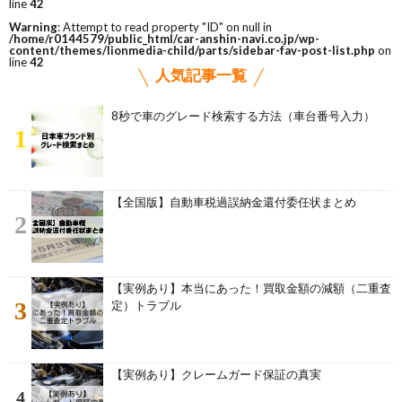
line
42
Warning
: Attempt to read property "ID" on null in
/home/r0144579/public_html/car-anshin-navi.co.jp/wp-
content/themes/lionmedia-child/parts/sidebar-fav-post-list.php
on
line
42
人気記事一覧
8秒で車のグレード検索する方法（車台番号入力）
1
【全国版】自動車税過誤納金還付委任状まとめ
2
【実例あり】本当にあった！買取金額の減額（二重査
3
定）トラブル
【実例あり】クレームガード保証の真実
4