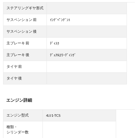
ステアリングギヤ形式
サスペンション 前
ｲﾝﾃﾞﾍﾟﾝﾃﾞﾝﾄ
サスペンション 後
主ブレーキ 前
ﾃﾞｨｽｸ
主ブレーキ 後
ﾃﾞｭｱﾙ2ﾘｰﾃﾞｨﾝｸﾞ
タイヤ 前
タイヤ 後
エンジン詳細
エンジン型式
4JJ1-TCS
種類・
シリンダー数