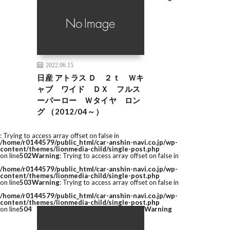
2022.06.15
日産 アトラス Ｄ ２ｔ Ｗキ
ャブ ワイド ＤＸ フルス
ーパーロー Ｗタイヤ ロン
グ （2012/04～）
: Trying to access array offset on false in
/home/r0144579/public_html/car-anshin-navi.co.jp/wp-
content/themes/lionmedia-child/single-post.php
on line
502
Warning
: Trying to access array offset on false in
/home/r0144579/public_html/car-anshin-navi.co.jp/wp-
content/themes/lionmedia-child/single-post.php
on line
503
Warning
: Trying to access array offset on false in
/home/r0144579/public_html/car-anshin-navi.co.jp/wp-
content/themes/lionmedia-child/single-post.php
on line
504
Warning