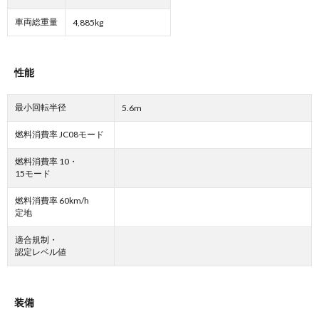
車両総重量
4,885kg
性能
最小回転半径
5.6m
燃料消費率 JC08モード
燃料消費率 10・
15モード
燃料消費率 60km/h
定地
適合規制・
認定レベル値
装備