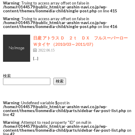
Warning
: Trying to access array offset on false in
/home/r0144579/public_html/car-anshin-navi.co.jp/wp-
content/themes/lionmedia-child/single-post.php
on line
415
Warning
: Trying to access array offset on false in
/home/r0144579/public_html/car-anshin-navi.co.jp/wp-
content/themes/lionmedia-child/single-post.php
on line
416
日産 アトラス Ｄ ２ｔ ＤＸ フルスーパーロー
Ｗタイヤ （2010/03～2011/07）
2022.06.15
[…]
検索
検索
Warning
: Undefined variable $post in
/home/r0144579/public_html/car-anshin-navi.co.jp/wp-
content/themes/lionmedia-child/parts/sidebar-fav-post-list.php
on
line
42
Warning
: Attempt to read property "ID" on null in
/home/r0144579/public_html/car-anshin-navi.co.jp/wp-
content/themes/lionmedia-child/parts/sidebar-fav-post-list.php
on
line
42