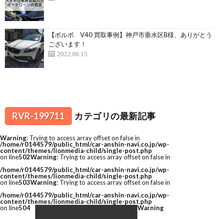
【ボルボ V40 買取事例】神戸市垂水区B様、ありがとう
ございます！
2022.06.15
RVR-199711
カテゴリの最新記事
Warning
: Trying to access array offset on false in
/home/r0144579/public_html/car-anshin-navi.co.jp/wp-
content/themes/lionmedia-child/single-post.php
on line
502
Warning
: Trying to access array offset on false in
/home/r0144579/public_html/car-anshin-navi.co.jp/wp-
content/themes/lionmedia-child/single-post.php
on line
503
Warning
: Trying to access array offset on false in
/home/r0144579/public_html/car-anshin-navi.co.jp/wp-
content/themes/lionmedia-child/single-post.php
on line
504
Warning