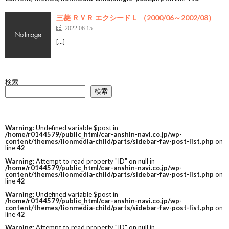
三菱 ＲＶＲ エクシードＬ （2000/06～2002/08）
2022.06.15
[…]
検索
検索
Warning
: Undefined variable $post in
/home/r0144579/public_html/car-anshin-navi.co.jp/wp-
content/themes/lionmedia-child/parts/sidebar-fav-post-list.php
on
line
42
Warning
: Attempt to read property "ID" on null in
/home/r0144579/public_html/car-anshin-navi.co.jp/wp-
content/themes/lionmedia-child/parts/sidebar-fav-post-list.php
on
line
42
Warning
: Undefined variable $post in
/home/r0144579/public_html/car-anshin-navi.co.jp/wp-
content/themes/lionmedia-child/parts/sidebar-fav-post-list.php
on
line
42
Warning
: Attempt to read property "ID" on null in