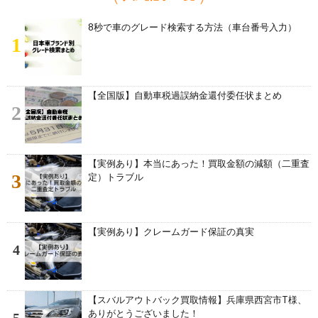
8秒で車のグレード検索する方法（車台番号入力）
1
【全国版】自動車税過誤納金還付委任状まとめ
2
【実例あり】本当にあった！買取金額の減額（二重査
3
定）トラブル
【実例あり】クレームガード保証の真実
4
【スバルアウトバック買取情報】兵庫県西宮市T様、
ありがとうございました！