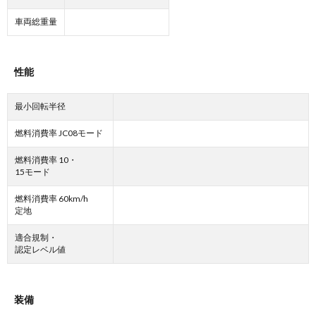
車両総重量
性能
最小回転半径
燃料消費率 JC08モード
燃料消費率 10・
15モード
燃料消費率 60km/h
定地
適合規制・
認定レベル値
装備