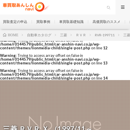
買取査定の申込
買取事例
車買取基礎知識
高価買取のススメ
自動車カタログ
三菱
ＲＶＲ
RVR-199711
三菱
HOME
Warning
: Trying to access array offset on false in
/home/r0144579/public_html/car-anshin-navi.co.jp/wp-
content/themes/lionmedia-child/single-post.php
on line
12
Warning
: Trying to access array offset on false in
/home/r0144579/public_html/car-anshin-navi.co.jp/wp-
content/themes/lionmedia-child/single-post.php
on line
13
Warning
: Trying to access array offset on false in
/home/r0144579/public_html/car-anshin-navi.co.jp/wp-
content/themes/lionmedia-child/single-post.php
on line
14
三菱 ＲＶＲ Ｘ （1997/11～