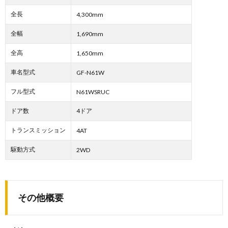
全長
4,300mm
全幅
1,690mm
全高
1,650mm
車名型式
GF-N61W
フル型式
N61WSRUC
ドア数
4ドア
トランスミッション
4AT
駆動方式
2WD
その他概要