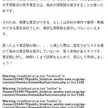
大手買取店の若手査定士は、低めの買取額を提示することが多いた
めです。
そのため、慎重な査定ができる、もしくは自社や身内で修理・整備
のできる査定会社でしか、適切な買取額を提示しづらいといえま
す。
思ったより査定額が低い。。。と感じた際は、査定士がリスクを避
けて低めの査定額を提示していないか、疑う余地がありそうです。
査定額に対し、納得いくまで説明をもとめて、安心して売却しまし
ょう！
Warning
: Undefined array key "facebook" in
/home/r0144579/public_html/car-anshin-navi.co.jp/wp-
content/themes/lionmedia/functions.php
on line
5185
Warning
: Undefined array key "twitter" in
/home/r0144579/public_html/car-anshin-navi.co.jp/wp-
content/themes/lionmedia/functions.php
on line
5185
Warning
: Undefined array key "hatebu" in
/home/r0144579/public_html/car-anshin-navi.co.jp/wp-
content/themes/lionmedia/functions.php
on line
5185