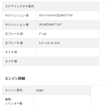
ステアリングギヤ形式
サスペンション 前
ﾏｸﾌｧｰｿﾝｽﾄﾗｯﾄ式ｺｲﾙｽﾌﾟﾘﾝｸﾞ
サスペンション 後
3ﾘﾝｸ式ｺｲﾙｽﾌﾟﾘﾝｸﾞ
主ブレーキ 前
ﾃﾞｨｽｸ
主ブレーキ 後
ﾘｰﾃﾞｨﾝｸﾞﾄﾚｰﾘﾝｸﾞ
タイヤ 前
タイヤ 後
エンジン詳細
エンジン型式
3G83
種類・
シリンダー数