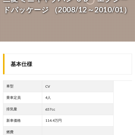
ドパッケージ （2008/12～2010/01）
基本仕様
車型
CV
乗車定員
4人
排気量
657cc
新車価格
114.4万円
燃費