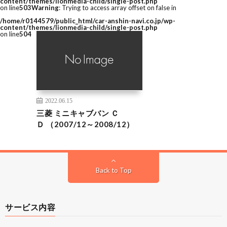
content/themes/lionmedia-child/single-post.php
on line
503
Warning
: Trying to access array offset on false in
/home/r0144579/public_html/car-anshin-navi.co.jp/wp-
content/themes/lionmedia-child/single-post.php
on line
504
2022.06.15
三菱 ミニキャブバン Ｃ
Ｄ （2007/12～2008/12）
Back to Top
サービス内容