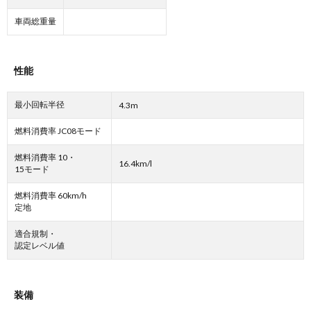
車両総重量
性能
最小回転半径
4.3m
燃料消費率 JC08モード
燃料消費率 10・
16.4km/l
15モード
燃料消費率 60km/h
定地
適合規制・
認定レベル値
装備