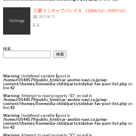
三菱 ミニキャブバン ＣＳ （2006/12～2007/12）
2022.06.15
[…]
検索
検索
Warning
: Undefined variable $post in
/home/r0144579/public_html/car-anshin-navi.co.jp/wp-
content/themes/lionmedia-child/parts/sidebar-fav-post-list.php
on
line
42
Warning
: Attempt to read property "ID" on null in
/home/r0144579/public_html/car-anshin-navi.co.jp/wp-
content/themes/lionmedia-child/parts/sidebar-fav-post-list.php
on
line
42
Warning
: Undefined variable $post in
/home/r0144579/public_html/car-anshin-navi.co.jp/wp-
content/themes/lionmedia-child/parts/sidebar-fav-post-list.php
on
line
42
Warning
: Attempt to read property "ID" on null in