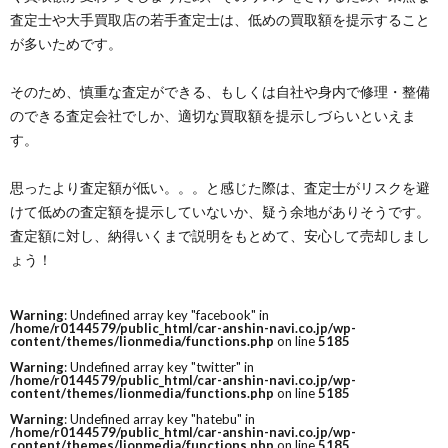
査定士や大手買取店の若手査定士は、低めの買取額を提示すること
が多いためです。
そのため、慎重な査定ができる、もしくは自社や身内で修理・整備
のできる査定会社でしか、適切な買取額を提示しづらいといえま
す。
思ったより査定額が低い。。。と感じた際は、査定士がリスクを避
けて低めの査定額を提示していないか、疑う余地がありそうです。
査定額に対し、納得いくまで説明をもとめて、安心して売却しまし
ょう！
Warning
: Undefined array key "facebook" in
/home/r0144579/public_html/car-anshin-navi.co.jp/wp-
content/themes/lionmedia/functions.php
on line
5185
Warning
: Undefined array key "twitter" in
/home/r0144579/public_html/car-anshin-navi.co.jp/wp-
content/themes/lionmedia/functions.php
on line
5185
Warning
: Undefined array key "hatebu" in
/home/r0144579/public_html/car-anshin-navi.co.jp/wp-
content/themes/lionmedia/functions.php
on line
5185