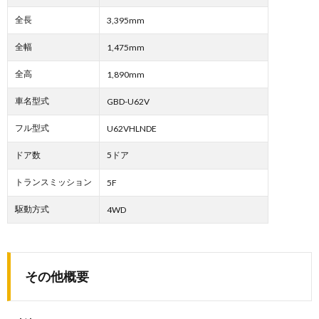
全長
3,395mm
全幅
1,475mm
全高
1,890mm
車名型式
GBD-U62V
フル型式
U62VHLNDE
ドア数
5ドア
トランスミッション
5F
駆動方式
4WD
その他概要