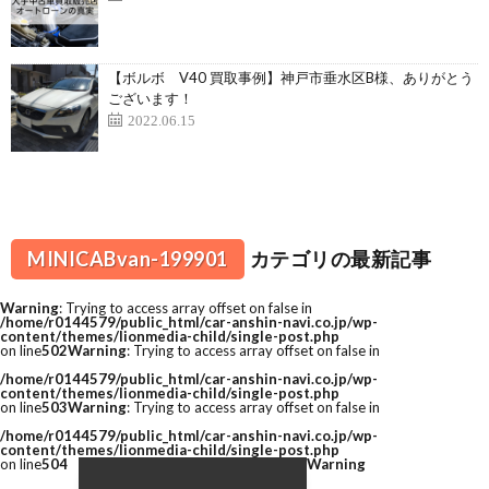
【ボルボ V40 買取事例】神戸市垂水区B様、ありがとう
ございます！
2022.06.15
MINICABvan-199901
カテゴリの最新記事
Warning
: Trying to access array offset on false in
/home/r0144579/public_html/car-anshin-navi.co.jp/wp-
content/themes/lionmedia-child/single-post.php
on line
502
Warning
: Trying to access array offset on false in
/home/r0144579/public_html/car-anshin-navi.co.jp/wp-
content/themes/lionmedia-child/single-post.php
on line
503
Warning
: Trying to access array offset on false in
/home/r0144579/public_html/car-anshin-navi.co.jp/wp-
content/themes/lionmedia-child/single-post.php
on line
504
Warning