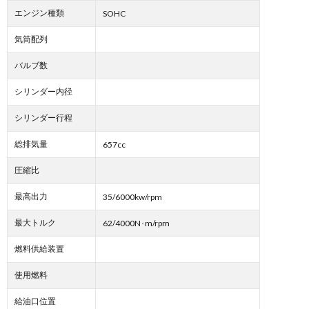
エンジン種類
SOHC
気筒配列
バルブ数
シリンダー内径
シリンダー行程
総排気量
657cc
圧縮比
最高出力
35/6000kw/rpm
最大トルク
62/4000N･m/rpm
燃料供給装置
使用燃料
給油口位置