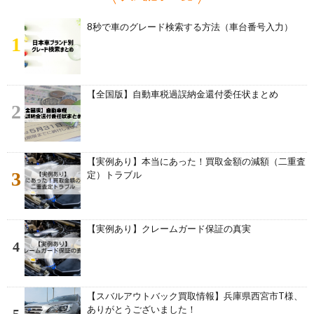
8秒で車のグレード検索する方法（車台番号入力）
1
【全国版】自動車税過誤納金還付委任状まとめ
2
【実例あり】本当にあった！買取金額の減額（二重査
3
定）トラブル
【実例あり】クレームガード保証の真実
4
【スバルアウトバック買取情報】兵庫県西宮市T様、
ありがとうございました！