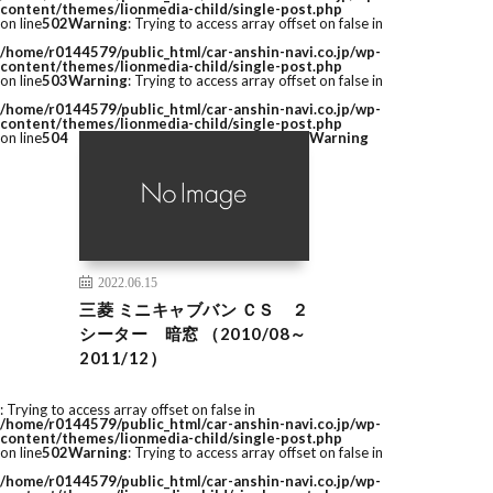
content/themes/lionmedia-child/single-post.php
on line
502
Warning
: Trying to access array offset on false in
/home/r0144579/public_html/car-anshin-navi.co.jp/wp-
content/themes/lionmedia-child/single-post.php
on line
503
Warning
: Trying to access array offset on false in
/home/r0144579/public_html/car-anshin-navi.co.jp/wp-
content/themes/lionmedia-child/single-post.php
on line
504
Warning
2022.06.15
三菱 ミニキャブバン ＣＳ ２
シーター 暗窓 （2010/08～
2011/12）
: Trying to access array offset on false in
/home/r0144579/public_html/car-anshin-navi.co.jp/wp-
content/themes/lionmedia-child/single-post.php
on line
502
Warning
: Trying to access array offset on false in
/home/r0144579/public_html/car-anshin-navi.co.jp/wp-