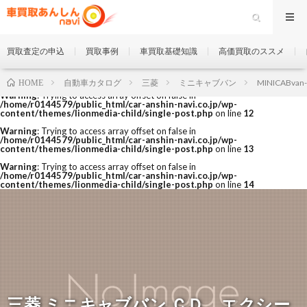
買取査定の申込
買取事例
車買取基礎知識
高価買取のススメ
自動車カタログ
三菱
ミニキャブバン
MINICABvan
HOME
Warning
: Trying to access array offset on false in
/home/r0144579/public_html/car-anshin-navi.co.jp/wp-
content/themes/lionmedia-child/single-post.php
on line
12
Warning
: Trying to access array offset on false in
/home/r0144579/public_html/car-anshin-navi.co.jp/wp-
content/themes/lionmedia-child/single-post.php
on line
13
Warning
: Trying to access array offset on false in
/home/r0144579/public_html/car-anshin-navi.co.jp/wp-
content/themes/lionmedia-child/single-post.php
on line
14
三菱 ミニキャブバン ＣＤ エクシー