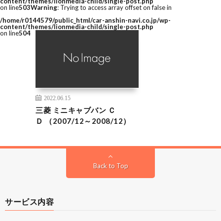
content/themes/lionmedia-child/single-post.php
on line
503
Warning
: Trying to access array offset on false in
/home/r0144579/public_html/car-anshin-navi.co.jp/wp-
content/themes/lionmedia-child/single-post.php
on line
504
2022.06.15
三菱 ミニキャブバン Ｃ
Ｄ （2007/12～2008/12）
Back to Top
サービス内容