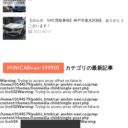
【ボルボ V40 買取事例】神戸市垂水区B様、ありがとう
ございます！
2022.06.15
MINICABvan-199901
カテゴリの最新記事
Warning
: Trying to access array offset on false in
/home/r0144579/public_html/car-anshin-navi.co.jp/wp-
content/themes/lionmedia-child/single-post.php
on line
502
Warning
: Trying to access array offset on false in
/home/r0144579/public_html/car-anshin-navi.co.jp/wp-
content/themes/lionmedia-child/single-post.php
on line
503
Warning
: Trying to access array offset on false in
/home/r0144579/public_html/car-anshin-navi.co.jp/wp-
content/themes/lionmedia-child/single-post.php
on line
504
Warning