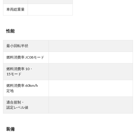
車両総重量
性能
最小回転半径
燃料消費率 JC08モード
燃料消費率 10・
15モード
燃料消費率 60km/h
定地
適合規制・
認定レベル値
装備