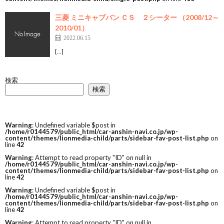
三菱 ミニキャブバン ＣＳ ２シーター （2008/12～
2010/01）
2022.06.15
[…]
検索
検索
Warning
: Undefined variable $post in
/home/r0144579/public_html/car-anshin-navi.co.jp/wp-
content/themes/lionmedia-child/parts/sidebar-fav-post-list.php
on
line
42
Warning
: Attempt to read property "ID" on null in
/home/r0144579/public_html/car-anshin-navi.co.jp/wp-
content/themes/lionmedia-child/parts/sidebar-fav-post-list.php
on
line
42
Warning
: Undefined variable $post in
/home/r0144579/public_html/car-anshin-navi.co.jp/wp-
content/themes/lionmedia-child/parts/sidebar-fav-post-list.php
on
line
42
Warning
: Attempt to read property "ID" on null in