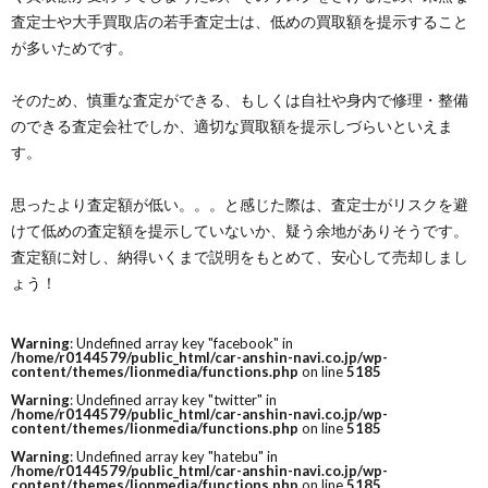
査定士や大手買取店の若手査定士は、低めの買取額を提示すること
が多いためです。
そのため、慎重な査定ができる、もしくは自社や身内で修理・整備
のできる査定会社でしか、適切な買取額を提示しづらいといえま
す。
思ったより査定額が低い。。。と感じた際は、査定士がリスクを避
けて低めの査定額を提示していないか、疑う余地がありそうです。
査定額に対し、納得いくまで説明をもとめて、安心して売却しまし
ょう！
Warning
: Undefined array key "facebook" in
/home/r0144579/public_html/car-anshin-navi.co.jp/wp-
content/themes/lionmedia/functions.php
on line
5185
Warning
: Undefined array key "twitter" in
/home/r0144579/public_html/car-anshin-navi.co.jp/wp-
content/themes/lionmedia/functions.php
on line
5185
Warning
: Undefined array key "hatebu" in
/home/r0144579/public_html/car-anshin-navi.co.jp/wp-
content/themes/lionmedia/functions.php
on line
5185