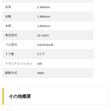
全長
3,400mm
全幅
1,480mm
全高
1,890mm
車名型式
LE-U62V
フル型式
U62VHLKSE
ドア数
5ドア
トランスミッション
3AT
駆動方式
4WD
その他概要