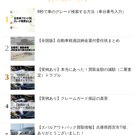
8秒で車のグレード検索する方法（車台番号入力）
1
【全国版】自動車税過誤納金還付委任状まとめ
2
【実例あり】本当にあった！買取金額の減額（二重査
3
定）トラブル
【実例あり】クレームガード保証の真実
4
【スバルアウトバック買取情報】兵庫県西宮市T様、
ありがとうございました！