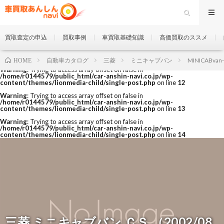
買取査定の申込
買取事例
車買取基礎知識
高価買取のススメ
自動車カタログ
三菱
ミニキャブバン
MINICABvan
HOME
Warning
: Trying to access array offset on false in
/home/r0144579/public_html/car-anshin-navi.co.jp/wp-
content/themes/lionmedia-child/single-post.php
on line
12
Warning
: Trying to access array offset on false in
/home/r0144579/public_html/car-anshin-navi.co.jp/wp-
content/themes/lionmedia-child/single-post.php
on line
13
Warning
: Trying to access array offset on false in
/home/r0144579/public_html/car-anshin-navi.co.jp/wp-
content/themes/lionmedia-child/single-post.php
on line
14
三菱 ミニキャブバン ＣＳ （2002/08