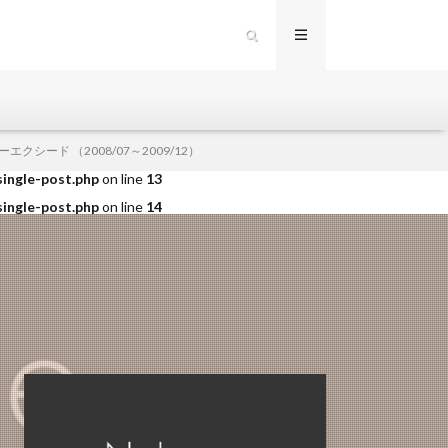
single-post.php
on line
12
クシード （2008/07～2009/12）
single-post.php
on line
13
single-post.php
on line
14