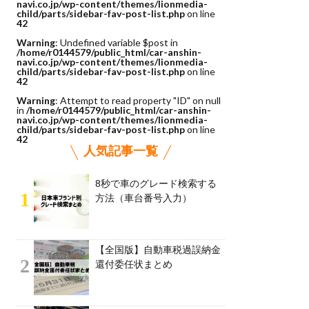
navi.co.jp/wp-content/themes/lionmedia-
child/parts/sidebar-fav-post-list.php
on line
42
Warning
: Undefined variable $post in
/home/r0144579/public_html/car-anshin-
navi.co.jp/wp-content/themes/lionmedia-
child/parts/sidebar-fav-post-list.php
on line
42
Warning
: Attempt to read property "ID" on null
in
/home/r0144579/public_html/car-anshin-
navi.co.jp/wp-content/themes/lionmedia-
child/parts/sidebar-fav-post-list.php
on line
42
人気記事一覧
8秒で車のグレード検索する
1
方法（車台番号入力）
【全国版】自動車税過誤納金
2
還付委任状まとめ