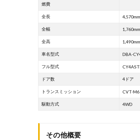
燃費
全長
4,570m
全幅
1,760m
全高
1,490m
車名型式
DBA-CY
フル型式
CY4AST
ドア数
4ドア
トランスミッション
CVT-M6
駆動方式
4WD
その他概要