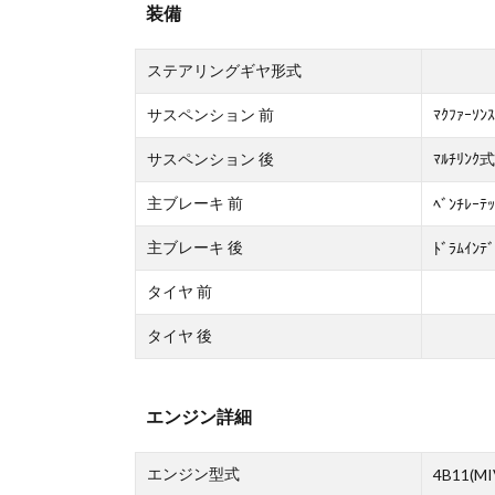
装備
ステアリングギヤ形式
サスペンション 前
ﾏｸﾌｧｰｿﾝ
サスペンション 後
ﾏﾙﾁﾘﾝｸ式
主ブレーキ 前
ﾍﾞﾝﾁﾚｰﾃｯ
主ブレーキ 後
ﾄﾞﾗﾑｲﾝﾃﾞ
タイヤ 前
タイヤ 後
エンジン詳細
エンジン型式
4B11(MI