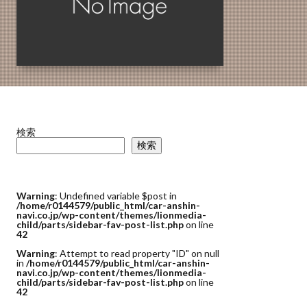
検索
検索
Warning
: Undefined variable $post in
/home/r0144579/public_html/car-anshin-
navi.co.jp/wp-content/themes/lionmedia-
child/parts/sidebar-fav-post-list.php
on line
42
Warning
: Attempt to read property "ID" on null
in
/home/r0144579/public_html/car-anshin-
navi.co.jp/wp-content/themes/lionmedia-
child/parts/sidebar-fav-post-list.php
on line
42