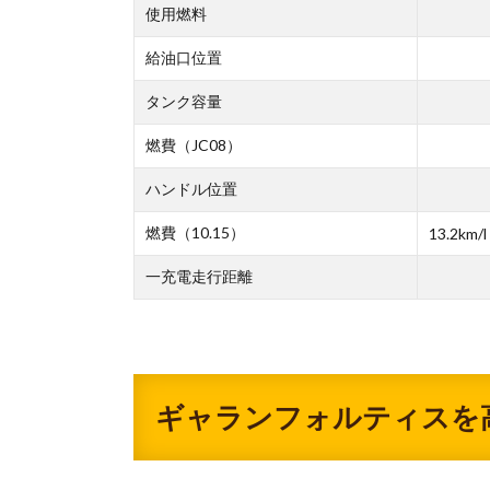
使用燃料
給油口位置
タンク容量
燃費（JC08）
ハンドル位置
燃費（10.15）
13.2km/l
一充電走行距離
ギャランフォルティスを