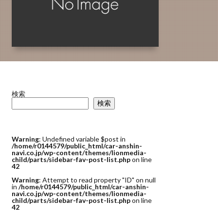
検索
検索
Warning
: Undefined variable $post in
/home/r0144579/public_html/car-anshin-
navi.co.jp/wp-content/themes/lionmedia-
child/parts/sidebar-fav-post-list.php
on line
42
Warning
: Attempt to read property "ID" on null
in
/home/r0144579/public_html/car-anshin-
navi.co.jp/wp-content/themes/lionmedia-
child/parts/sidebar-fav-post-list.php
on line
42