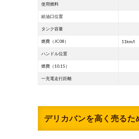
使用燃料
給油口位置
タンク容量
燃費（JC08）
11km/l
ハンドル位置
燃費（10.15）
一充電走行距離
デリカバンを高く売るた