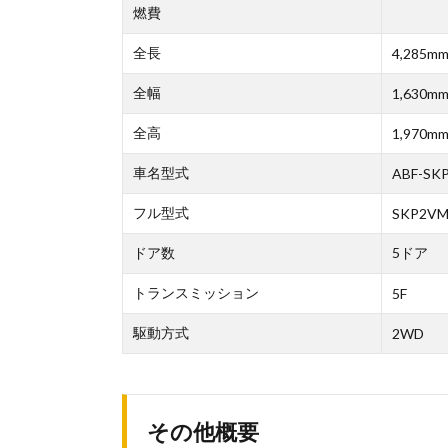
燃費
全長
4,285m
全幅
1,630m
全高
1,970m
車名型式
ABF-SK
フル型式
SKP2VM
ドア数
5ドア
トランスミッション
5F
駆動方式
2WD
その他概要