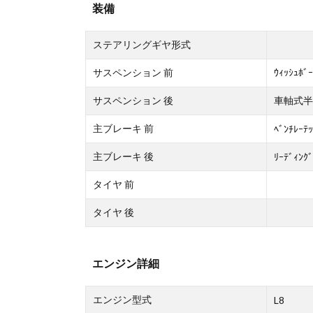
装備
ステアリングギヤ形式
サスペンション 前
ｳｨｯｼｭﾎﾞ
サスペンション 後
車軸式半楕
主ブレーキ 前
ﾍﾞﾝﾁﾚｰﾃｯ
主ブレーキ 後
ﾘｰﾃﾞｨﾝｸﾞ
タイヤ 前
タイヤ 後
エンジン詳細
エンジン型式
L8