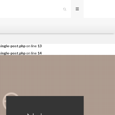
single-post.php
on line
12
single-post.php
on line
13
single-post.php
on line
14