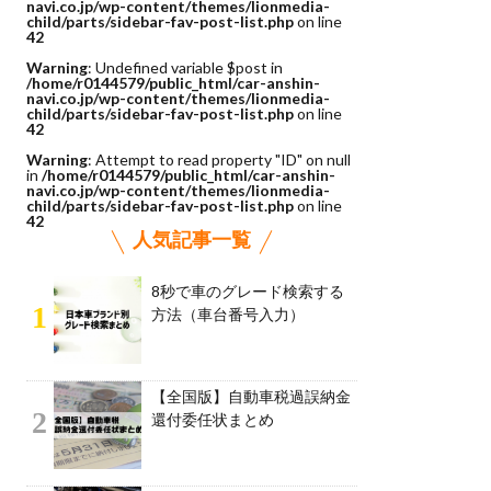
navi.co.jp/wp-content/themes/lionmedia-
child/parts/sidebar-fav-post-list.php
on line
42
Warning
: Undefined variable $post in
/home/r0144579/public_html/car-anshin-
navi.co.jp/wp-content/themes/lionmedia-
child/parts/sidebar-fav-post-list.php
on line
42
Warning
: Attempt to read property "ID" on null
in
/home/r0144579/public_html/car-anshin-
navi.co.jp/wp-content/themes/lionmedia-
child/parts/sidebar-fav-post-list.php
on line
42
人気記事一覧
8秒で車のグレード検索する
1
方法（車台番号入力）
【全国版】自動車税過誤納金
2
還付委任状まとめ