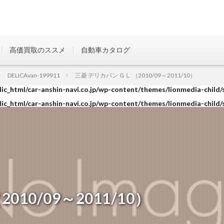
高価買取のススメ
自動車カタログ
ic_html/car-anshin-navi.co.jp/wp-content/themes/lionmedia-child/
DELICAvan-199911
三菱 デリカバン ＧＬ （2010/09～2011/10）
ic_html/car-anshin-navi.co.jp/wp-content/themes/lionmedia-child/
ic_html/car-anshin-navi.co.jp/wp-content/themes/lionmedia-child/
10/09～2011/10）