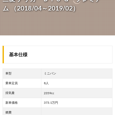
ム （2018/04～2019/02）
基本仕様
車型
ミニバン
乗車定員
8人
排気量
2359cc
新車価格
373.1万円
燃費