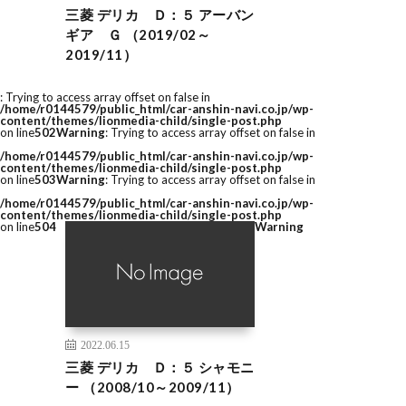
三菱 デリカ Ｄ：５ アーバン
ギア Ｇ （2019/02～
2019/11）
: Trying to access array offset on false in
/home/r0144579/public_html/car-anshin-navi.co.jp/wp-
content/themes/lionmedia-child/single-post.php
on line
502
Warning
: Trying to access array offset on false in
/home/r0144579/public_html/car-anshin-navi.co.jp/wp-
content/themes/lionmedia-child/single-post.php
on line
503
Warning
: Trying to access array offset on false in
/home/r0144579/public_html/car-anshin-navi.co.jp/wp-
content/themes/lionmedia-child/single-post.php
on line
504
Warning
2022.06.15
三菱 デリカ Ｄ：５ シャモニ
ー （2008/10～2009/11）