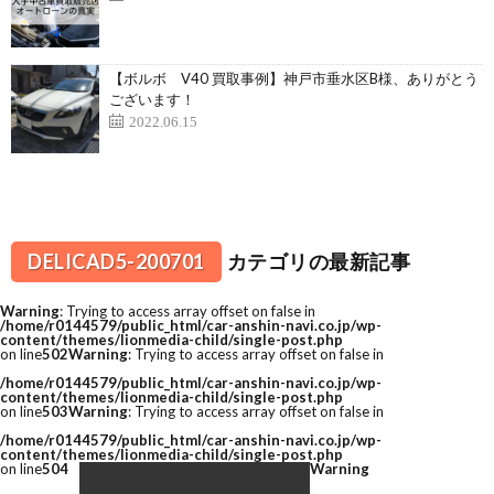
【ボルボ V40 買取事例】神戸市垂水区B様、ありがとう
ございます！
2022.06.15
DELICAD5-200701
カテゴリの最新記事
Warning
: Trying to access array offset on false in
/home/r0144579/public_html/car-anshin-navi.co.jp/wp-
content/themes/lionmedia-child/single-post.php
on line
502
Warning
: Trying to access array offset on false in
/home/r0144579/public_html/car-anshin-navi.co.jp/wp-
content/themes/lionmedia-child/single-post.php
on line
503
Warning
: Trying to access array offset on false in
/home/r0144579/public_html/car-anshin-navi.co.jp/wp-
content/themes/lionmedia-child/single-post.php
on line
504
Warning