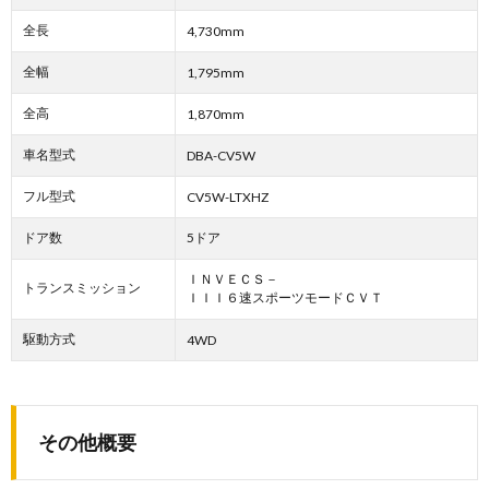
全長
4,730mm
全幅
1,795mm
全高
1,870mm
車名型式
DBA-CV5W
フル型式
CV5W-LTXHZ
ドア数
5ドア
ＩＮＶＥＣＳ－
トランスミッション
ＩＩＩ６速スポーツモードＣＶＴ
駆動方式
4WD
その他概要