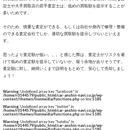
定士や大手買取店の若手査定士は、低めの買取額を提示することが
多いためです。
そのため、慎重な査定ができる、もしくは自社や身内で修理・整備
のできる査定会社でしか、適切な買取額を提示しづらいといえま
す。
思ったより査定額が低い。。。と感じた際は、査定士がリスクを避
けて低めの査定額を提示していないか、疑う余地がありそうです。
査定額に対し、納得いくまで説明をもとめて、安心して売却しまし
ょう！
Warning
: Undefined array key "facebook" in
/home/r0144579/public_html/car-anshin-navi.co.jp/wp-
content/themes/lionmedia/functions.php
on line
5185
Warning
: Undefined array key "twitter" in
/home/r0144579/public_html/car-anshin-navi.co.jp/wp-
content/themes/lionmedia/functions.php
on line
5185
Warning
: Undefined array key "hatebu" in
/home/r0144579/public_html/car-anshin-navi.co.jp/wp-
content/themes/lionmedia/functions.php
on line
5185