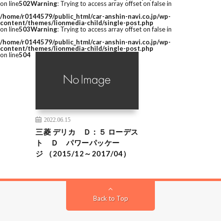
on line
502
Warning
: Trying to access array offset on false in
/home/r0144579/public_html/car-anshin-navi.co.jp/wp-
content/themes/lionmedia-child/single-post.php
on line
503
Warning
: Trying to access array offset on false in
/home/r0144579/public_html/car-anshin-navi.co.jp/wp-
content/themes/lionmedia-child/single-post.php
on line
504
2022.06.15
三菱 デリカ Ｄ：５ ローデス
ト Ｄ パワーパッケー
ジ （2015/12～2017/04）
Back to Top