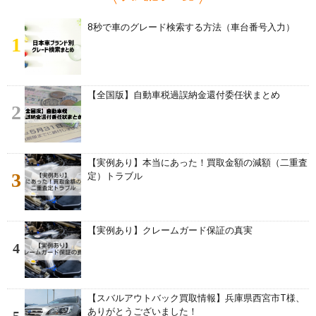
8秒で車のグレード検索する方法（車台番号入力）
1
【全国版】自動車税過誤納金還付委任状まとめ
2
【実例あり】本当にあった！買取金額の減額（二重査
3
定）トラブル
【実例あり】クレームガード保証の真実
4
【スバルアウトバック買取情報】兵庫県西宮市T様、
ありがとうございました！