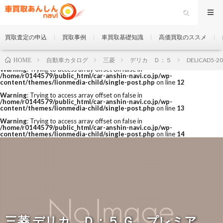
買取査定の申込
買取事例
車買取基礎知識
高価買取のススメ
自動車カタログ
三菱
デリカ Ｄ：５
DELICAD5-2
HOME
Warning
: Trying to access array offset on false in
/home/r0144579/public_html/car-anshin-navi.co.jp/wp-
content/themes/lionmedia-child/single-post.php
on line
12
Warning
: Trying to access array offset on false in
/home/r0144579/public_html/car-anshin-navi.co.jp/wp-
content/themes/lionmedia-child/single-post.php
on line
13
Warning
: Trying to access array offset on false in
/home/r0144579/public_html/car-anshin-navi.co.jp/wp-
content/themes/lionmedia-child/single-post.php
on line
14
三菱 デリカ Ｄ：５ Ｇ プレミア