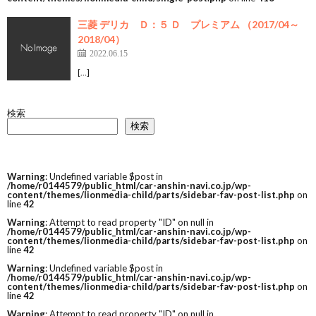
三菱 デリカ Ｄ：５ Ｄ プレミアム （2017/04～
2018/04）
2022.06.15
[…]
検索
検索
Warning
: Undefined variable $post in
/home/r0144579/public_html/car-anshin-navi.co.jp/wp-
content/themes/lionmedia-child/parts/sidebar-fav-post-list.php
on
line
42
Warning
: Attempt to read property "ID" on null in
/home/r0144579/public_html/car-anshin-navi.co.jp/wp-
content/themes/lionmedia-child/parts/sidebar-fav-post-list.php
on
line
42
Warning
: Undefined variable $post in
/home/r0144579/public_html/car-anshin-navi.co.jp/wp-
content/themes/lionmedia-child/parts/sidebar-fav-post-list.php
on
line
42
Warning
: Attempt to read property "ID" on null in