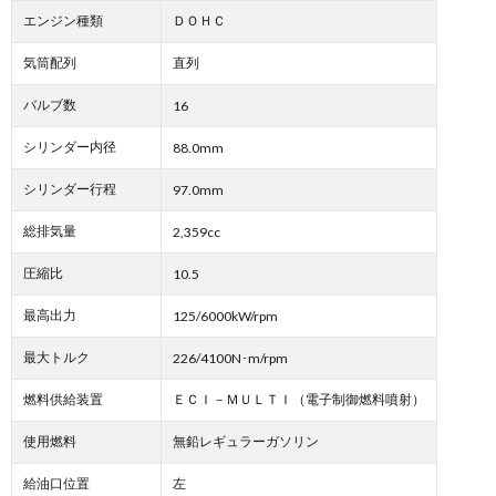
エンジン種類
ＤＯＨＣ
気筒配列
直列
バルブ数
16
シリンダー内径
88.0mm
シリンダー行程
97.0mm
総排気量
2,359cc
圧縮比
10.5
最高出力
125/6000kW/rpm
最大トルク
226/4100N･m/rpm
燃料供給装置
ＥＣＩ－ＭＵＬＴＩ（電子制御燃料噴射）
使用燃料
無鉛レギュラーガソリン
給油口位置
左