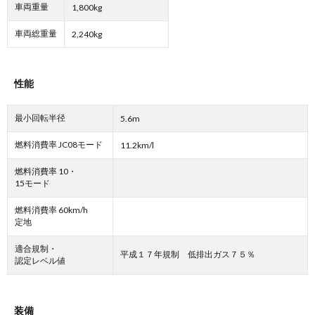
車両重量
1,800kg
車両総重量
2,240kg
性能
最小回転半径
5.6m
燃料消費率 JC08モード
11.2km/l
燃料消費率 10・
15モード
燃料消費率 60km/h
定地
適合規制・
平成１７年規制 低排出ガス７５％
認定レベル値
装備