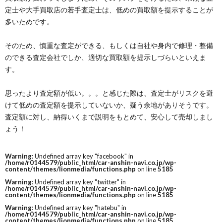
定士や大手買取店の若手査定士は、低めの買取額を提示することが
多いためです。
そのため、慎重な査定ができる、もしくは自社や身内で修理・整備
のできる査定会社でしか、適切な買取額を提示しづらいといえま
す。
思ったより査定額が低い。。。と感じた際は、査定士がリスクを避
けて低めの査定額を提示していないか、疑う余地がありそうです。
査定額に対し、納得いくまで説明をもとめて、安心して売却しまし
ょう！
Warning
: Undefined array key "facebook" in
/home/r0144579/public_html/car-anshin-navi.co.jp/wp-
content/themes/lionmedia/functions.php
on line
5185
Warning
: Undefined array key "twitter" in
/home/r0144579/public_html/car-anshin-navi.co.jp/wp-
content/themes/lionmedia/functions.php
on line
5185
Warning
: Undefined array key "hatebu" in
/home/r0144579/public_html/car-anshin-navi.co.jp/wp-
content/themes/lionmedia/functions.php
on line
5185