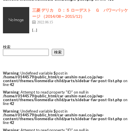
三菱 デリカ Ｄ：５ ローデスト Ｇ パワーパッケ
ージ （2014/08～2015/12）
2022.06.15
[…]
検索
検索
Warning
: Undefined variable $post in
/home/r0144579/public_html/car-anshin-navi.co.jp/wp-
content/themes/lionmedia-child/parts/sidebar-fav-post-list.php
on
line
42
Warning
: Attempt to read property "ID" on null in
/home/r0144579/public_html/car-anshin-navi.co.jp/wp-
content/themes/lionmedia-child/parts/sidebar-fav-post-list.php
on
line
42
Warning
: Undefined variable $post in
/home/r0144579/public_html/car-anshin-navi.co.jp/wp-
content/themes/lionmedia-child/parts/sidebar-fav-post-list.php
on
line
42
Warning
: Attempt to read property "ID" on null in