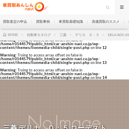
買取査定の申込
買取事例
車買取基礎知識
高価買取のススメ
自動車カタログ
三菱
デリカ Ｄ：５
DELICAD5-2
HOME
Warning
: Trying to access array offset on false in
/home/r0144579/public_html/car-anshin-navi.co.jp/wp-
content/themes/lionmedia-child/single-post.php
on line
12
Warning
: Trying to access array offset on false in
/home/r0144579/public_html/car-anshin-navi.co.jp/wp-
content/themes/lionmedia-child/single-post.php
on line
13
Warning
: Trying to access array offset on false in
/home/r0144579/public_html/car-anshin-navi.co.jp/wp-
content/themes/lionmedia-child/single-post.php
on line
14
三菱 デリカ Ｄ：５ ローデスト