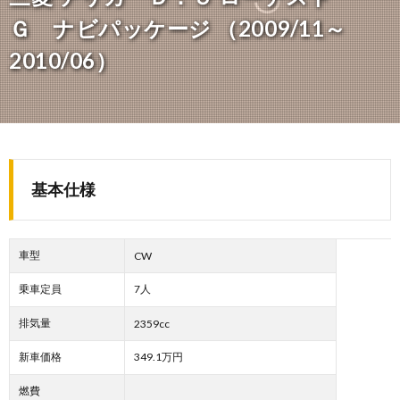
Ｇ ナビパッケージ （2009/11～
2010/06）
基本仕様
車型
CW
乗車定員
7人
排気量
2359cc
新車価格
349.1万円
燃費