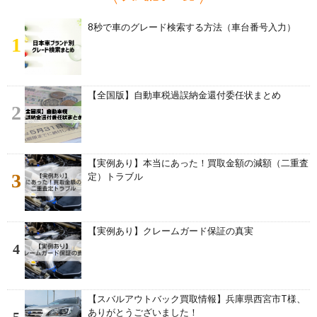
8秒で車のグレード検索する方法（車台番号入力）
1
【全国版】自動車税過誤納金還付委任状まとめ
2
【実例あり】本当にあった！買取金額の減額（二重査
3
定）トラブル
【実例あり】クレームガード保証の真実
4
【スバルアウトバック買取情報】兵庫県西宮市T様、
ありがとうございました！