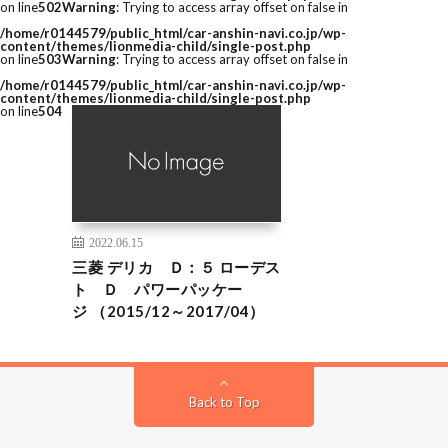
on line
502
Warning
: Trying to access array offset on false in
/home/r0144579/public_html/car-anshin-navi.co.jp/wp-
content/themes/lionmedia-child/single-post.php
on line
503
Warning
: Trying to access array offset on false in
/home/r0144579/public_html/car-anshin-navi.co.jp/wp-
content/themes/lionmedia-child/single-post.php
on line
504
2022.06.15
三菱 デリカ Ｄ：５ ローデス
ト Ｄ パワーパッケー
ジ （2015/12～2017/04）
Back to Top