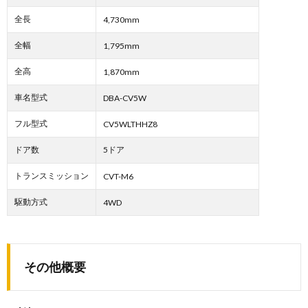
全長
4,730mm
全幅
1,795mm
全高
1,870mm
車名型式
DBA-CV5W
フル型式
CV5WLTHHZ8
ドア数
5ドア
トランスミッション
CVT-M6
駆動方式
4WD
その他概要