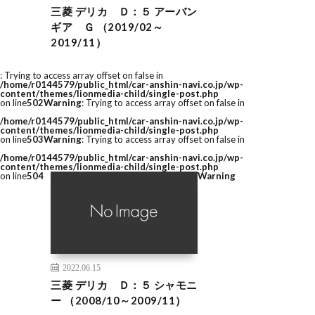
三菱 デリカ Ｄ：５ アーバン
ギア Ｇ （2019/02～
2019/11）
: Trying to access array offset on false in
/home/r0144579/public_html/car-anshin-navi.co.jp/wp-
content/themes/lionmedia-child/single-post.php
on line
502
Warning
: Trying to access array offset on false in
/home/r0144579/public_html/car-anshin-navi.co.jp/wp-
content/themes/lionmedia-child/single-post.php
on line
503
Warning
: Trying to access array offset on false in
/home/r0144579/public_html/car-anshin-navi.co.jp/wp-
content/themes/lionmedia-child/single-post.php
on line
504
Warning
2022.06.15
三菱 デリカ Ｄ：５ シャモニ
ー （2008/10～2009/11）