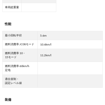
車両総重量
性能
最小回転半径
5.6m
燃料消費率 JC08モード
10.6km/l
燃料消費率 10・
11.2km/l
15モード
燃料消費率 60km/h
定地
適合規制・
認定レベル値
装備