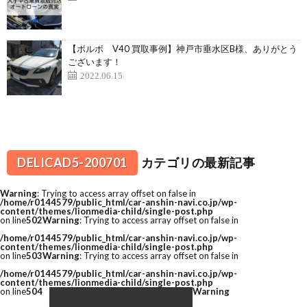
【ボルボ V40 買取事例】神戸市垂水区B様、ありがとう
ございます！
2022.06.15
DELICAD5-200701
カテゴリの最新記事
Warning
: Trying to access array offset on false in
/home/r0144579/public_html/car-anshin-navi.co.jp/wp-
content/themes/lionmedia-child/single-post.php
on line
502
Warning
: Trying to access array offset on false in
/home/r0144579/public_html/car-anshin-navi.co.jp/wp-
content/themes/lionmedia-child/single-post.php
on line
503
Warning
: Trying to access array offset on false in
/home/r0144579/public_html/car-anshin-navi.co.jp/wp-
content/themes/lionmedia-child/single-post.php
on line
504
Warning