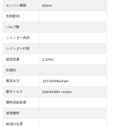
エンジン種類
DOHC
気筒配列
バルブ数
シリンダー内径
シリンダー行程
総排気量
2,359cc
圧縮比
最高出力
125/6000kw/rpm
最大トルク
226/4100N･m/rpm
燃料供給装置
使用燃料
給油口位置