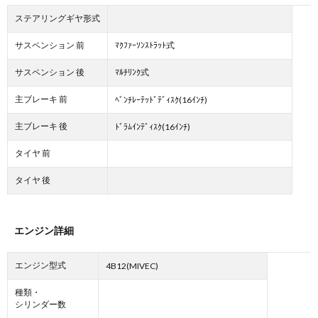
ステアリングギヤ形式
サスペンション 前
ﾏｸﾌｧｰｿﾝｽﾄﾗｯﾄ式
サスペンション 後
ﾏﾙﾁﾘﾝｸ式
主ブレーキ 前
ﾍﾞﾝﾁﾚｰﾃｯﾄﾞﾃﾞｨｽｸ(16ｲﾝﾁ)
主ブレーキ 後
ﾄﾞﾗﾑｲﾝﾃﾞｨｽｸ(16ｲﾝﾁ)
タイヤ 前
タイヤ 後
エンジン詳細
エンジン型式
4B12(MIVEC)
種類・
シリンダー数